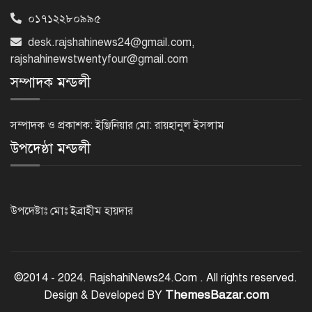
০১৭১২২৮০৯৯৫
মন্দিরের নিজস্ব জমি ক্রয়, রাসিক প্রশাসক
desk.rajshahinews24@gmail.com
,
রিটনের উপস্থিতিতে মহোৎসব
rajshahinewstwentyfour@gmail.com
সম্পাদক মন্ডলী
হরমুজ প্রণালি খুলতে যুক্তরাষ্ট্রকে ইরানের ৬
শর্ত
সম্পাদক ও প্রকাশক: ইঞ্জিনিয়ার মো: রায়হানুল ইসলাম
উপদেষ্ঠা মন্ডলী
গুরুতর অসুস্থ ‘বালিকা বধূ’, দোয়া চাইলেন
স্বামী
উপদেষ্টাঃ মোঃ ইব্রাহীম হায়দার
ট্রেজারি বিল-বন্ডে ব্যক্তি বিনিয়োগ কমেছে
©2014 - 2024. RajshahiNews24.Com . All rights reserved.
ThemesBazar.com
Design & Developed BY