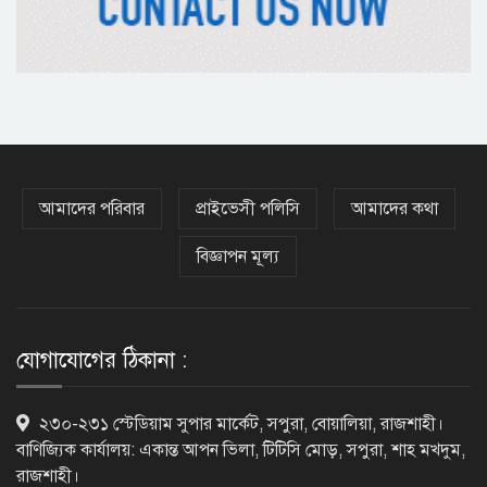
অষ্টম শ্রেণি পাসেই পুলিশ একাডেমিতে
চাকরির সুযোগ
কক্সবাজারের পথে প্রধানমন্ত্রী
আমাদের পরিবার
প্রাইভেসী পলিসি
আমাদের কথা
বিজ্ঞাপন মূল্য
র‌্যাবের বিশেষ অভিযানে দুর্গাপুরে
চাঞ্চল্যকর ধর্ষণচেষ্টা মামলার পলাতক
আসামি গ্রেফতার
যোগাযোগের ঠিকানা :
পাঁচতলার কার্নিশে আটকা মাদ্রাসাছাত্রীকে
২৩০-২৩১ স্টেডিয়াম সুপার মার্কেট, সপুরা, বোয়ালিয়া, রাজশাহী।
উদ্ধার করল ফায়ার সার্ভিস
বাণিজ্যিক কার্যালয়: একান্ত আপন ভিলা, টিটিসি মোড়, সপুরা, শাহ মখদুম,
রাজশাহী।