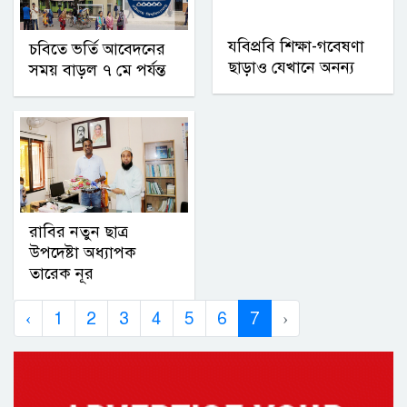
যবিপ্রবি শিক্ষা-গবেষণা
চবিতে ভর্তি আবেদনের
ছাড়াও যেখানে অনন্য
সময় বাড়ল ৭ মে পর্যন্ত
রাবির নতুন ছাত্র
উপদেষ্টা অধ্যাপক
তারেক নূর
‹
1
2
3
4
5
6
7
›