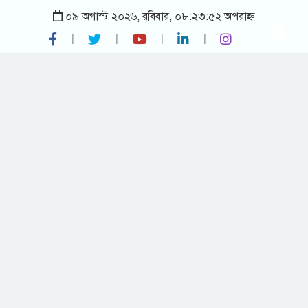
০৯ অগাস্ট ২০২৬, রবিবার, ০৮:২৩:৫২ অপরাহ্ন