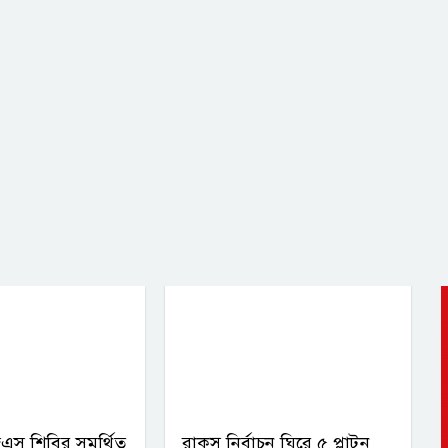
এস শিবির সমর্থিত
রাকসু নির্বাচন ঘিরে ৫ প্লাটুন