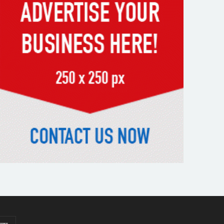
পড়ে রেলকর্মীর মৃত্যু
রাষ্ট্রপতি নির্বাচনের চূড়ান্ত তারিখ
ঘোষণা
সাভারের রাজপথে রক্তের দাগ,
স্মৃতিতে এখনও ৫ আগস্ট
ভিসাসেবা নিয়ে ভারতীয় হাইকমিশনের
সতর্কতা জারি
দুর্নীতিমুক্ত প্রশাসন গড়াই সরকারের
মূল লক্ষ্য : ভূমিমন্ত্রী