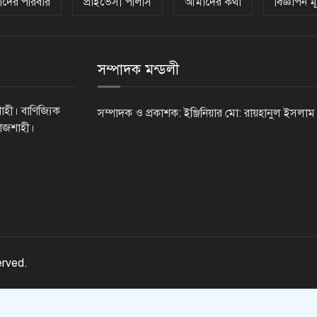
দের পরিবার
প্রাইভেসী পলিসি
আমাদের কথা
বিজ্ঞাপন মূ
সম্পাদক মন্ডলী
াহী। বাণিজ্যিক
সম্পাদক ও প্রকাশক: ইঞ্জিনিয়ার মো: রায়হানুল ইসলাম
রাজশাহী।
erved.