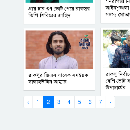
‘নিরাপত্তা নি
আইনশৃঙ্খলা
প্রায় চার গুণ ভোট পেয়ে রাকসুর
সদস্য মোত
ভিপি শিবিরের জাহিদ
রাকসু নির্ব
রাকসুর জিএস সাবেক সমন্বয়ক
বেশি ভোট ক
সালাহউদ্দিন আম্মার
উপাচার্যের
‹
1
2
3
4
5
6
7
›