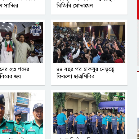
ান সাব্বির
বিজিবি মোতায়েন
াচনের ২৩ পদের
৪৪ বছর পর চাকসুর নেতৃত্বে
িবিরের জয়
ফিরলো ছাত্রশিবির