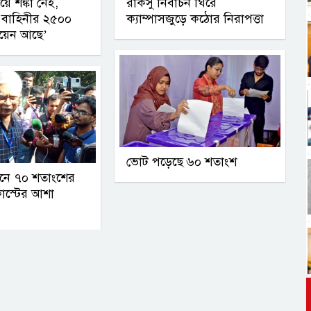
য়ে শঙ্কা নেই,
রাকসু নির্বাচন ঘিরে
 বাহিনীর ২৫০০
ক্যাম্পাসজুড়ে কঠোর নিরাপত্তা
ায়েন আছে’
ভোট পড়েছে ৬০ শতাংশ
াচনে ৭০ শতাংশের
াস্টের আশা