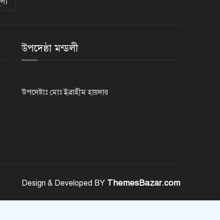
ল্য
নেসকো কেন, কোনো কিছুই রাজশাহী
থেকে যাবে না: ভূমিমন্ত্রী
উপদেষ্ঠা মন্ডলী
নগরীকে মাদকমুক্ত ও বিভিন্ন
অপরাধমুক্ত করতে পুলিশের বিশেষ
অভিযানে গ্রেপ্তার-২২
উপদেষ্টাঃ মোঃ ইব্রাহীম হায়দার
রাজশাহীতে পুলিশের বিশেষ অভিযানে
৭ মাদক ব্যবসায়ী গ্রেপ্তার
৫ আগস্ট গণতান্ত্রিক রাজনৈতিক
অধিকার পুনঃপ্রতিষ্ঠার দিন: প্রধানমন্ত্রী
ThemesBazar.com
Design & Developed BY
নেইমারের দুর্দান্ত অ্যাসিস্টে কোয়ার্টার
ফাইনালে সান্তোস