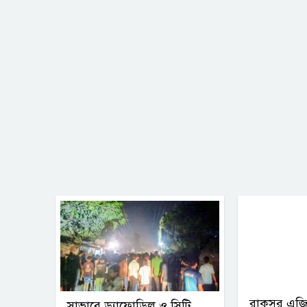
রাকসুর এজি
সাভারে ড্যাফোডিল ও সিটি