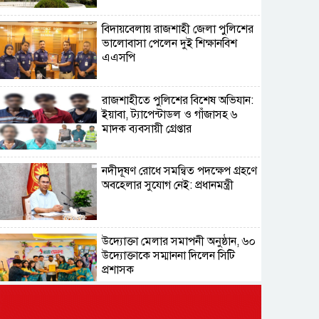
বিদায়বেলায় রাজশাহী জেলা পুলিশের
ভালোবাসা পেলেন দুই শিক্ষানবিশ
এএসপি
রাজশাহীতে পুলিশের বিশেষ অভিযান:
ইয়াবা, ট্যাপেন্টাডল ও গাঁজাসহ ৬
মাদক ব্যবসায়ী গ্রেপ্তার
নদীদূষণ রোধে সমন্বিত পদক্ষেপ গ্রহণে
অবহেলার সুযোগ নেই: প্রধানমন্ত্রী
উদ্যোক্তা মেলার সমাপনী অনুষ্ঠান, ৬০
উদ্যোক্তাকে সম্মাননা দিলেন সিটি
প্রশাসক
রংপুরে চলন্ত ট্রেনে উঠতে গিয়ে কাটা