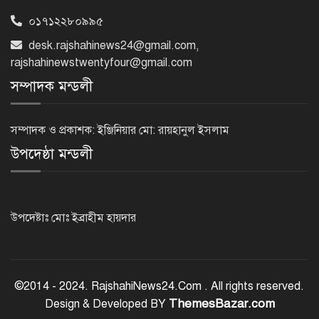
০১৭১২২৮০৯৯৫
বিএনপি নেতাকর্মীদের ‘খাই খাই’ বন্ধের
desk.rajshahinews24@gmail.com
,
আহ্বান এমপি জামালের
rajshahinewstwentyfour@gmail.com
সম্পাদক মন্ডলী
২৩তম রাষ্ট্রপতি হিসেবে আলোচনায় যারা
সম্পাদক ও প্রকাশক: ইঞ্জিনিয়ার মো: রায়হানুল ইসলাম
উপদেষ্ঠা মন্ডলী
বিদায়বেলায় রাজশাহী জেলা পুলিশের
ভালোবাসা পেলেন দুই শিক্ষানবিশ এএসপি
উপদেষ্টাঃ মোঃ ইব্রাহীম হায়দার
রাজশাহীতে পুলিশের বিশেষ অভিযান:
ইয়াবা, ট্যাপেন্টাডল ও গাঁজাসহ ৬ মাদক
©2014 - 2024. RajshahiNews24.Com . All rights reserved.
ব্যবসায়ী গ্রেপ্তার
ThemesBazar.com
Design & Developed BY