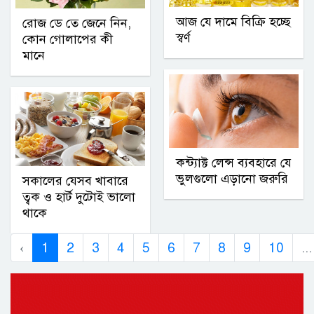
আজ যে দামে বিক্রি হচ্ছে
রোজ ডে তে জেনে নিন,
স্বর্ণ
কোন গোলাপের কী
মানে
কন্ট্যাক্ট লেন্স ব্যবহারে যে
ভুলগুলো এড়ানো জরুরি
সকালের যেসব খাবারে
ত্বক ও হার্ট দুটোই ভালো
থাকে
‹
1
2
3
4
5
6
7
8
9
10
...