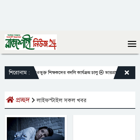
শিরোনাম :
ের মতো এমপিওভুক্ত শিক্ষকদের বদলি কার্যক্রম চালু
ভারপ্রাপ্ত রাষ্ট্রপতিকে শু
প্রচ্ছদ
লাইফস্টাইল সকল খবর