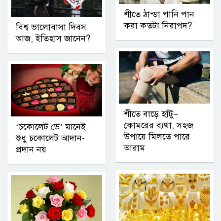
শীতে ঠান্ডা পানি পান
করা কতটা নিরাপদ?
বিশ্ব ভালোবাসা দিবস
আজ, ইতিহাস জানেন?
শীতে বাড়ে হাঁটু–
কোমরের ব্যথা, সহজ
‘চকোলেট ডে’ মানেই
উপায়ে মিলতে পারে
শুধু চকোলেট আদান-
আরাম
প্রদান নয়