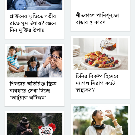
শীতকালে পানিশূন্যতা
প্রাক্তনের স্মৃতিতে গভীর
বাড়ার ৫ কারণ
রাতে ঘুম উধাও? জেনে
নিন মুক্তির উপায়
চিনির বিকল্প হিসেবে
ম্যাপল সিরাপ কতটা
শিশুদের অতিরিক্ত স্ক্রিন
স্বাস্থ্যকর?
ব্যবহারে দেখা দিচ্ছে
‘ভার্চুয়াল অটিজম’