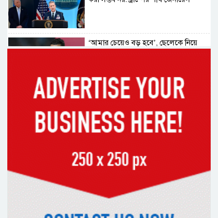
‘আমার চেয়েও বড় হবে’, ছেলেকে নিয়ে
রোনালদোর বড় আশা
৫৪ রানে অলআউট হয়ে ইনিংস ব্যবধানে
হারল বাংলাদেশ
‘জেন-জি’ই ‘দেশের চালিকা শক্তি’, আগের
মন্তব্য থেকে ইউ-টার্ন কঙ্গনা রনৌতের
প্রাক্তনের স্মৃতিতে গভীর রাতে ঘুম উধাও?
জেনে নিন মুক্তির উপায়