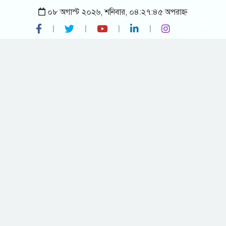
০৮ অগাস্ট ২০২৬, শনিবার, ০৪:২৭:৪৫ অপরাহ্ন