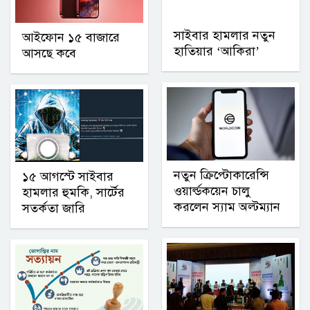
সাইবার হামলার নতুন
আইফোন ১৫ বাজারে
হাতিয়ার ‘আকিরা’
আসছে কবে
নতুন ক্রিপ্টোকারেন্সি
১৫ আগস্টে সাইবার
ওয়ার্ল্ডকয়েন চালু
হামলার হুমকি, সার্টের
করলেন স্যাম অল্টম্যান
সতর্কতা জারি