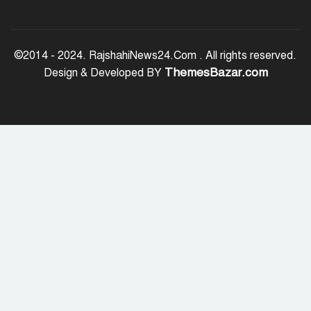
জাতীয় ঐক্য যেকোনো মূল্যে রক্ষা করতে
হবে: প্রধানমন্ত্রী
©2014 - 2024. RajshahiNews24.Com . All rights reserved.
ThemesBazar.com
Design & Developed BY
রাজশাহী মহানগরীকে মাদক ও অপরাধমুক্ত
করতে পুলিশের বিশেষ অভিযানে ২২ জন
গ্রেপ্তার
রাজশাহীতে মাদক বিরোধী অভিযানে ৮
মাদক ব্যবসায়ী গ্রেপ্তার
চট্টগ্রাম বোর্ডের স্থগিত এইচএসসি পরীক্ষার
নতুন সূচি প্রকাশ