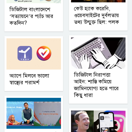
কেউ হ্যাক করেনি,
ডিজিটাল বাংলাদেশে
ওয়েবসাইটের দুর্বলতায়
‘সত্যায়নে’র প্যাঁচ আর
তথ্য উন্মুক্ত ছিল: পলক
কতদিন?
ডিজিটাল নিরাপত্তা
অ্যাপে মিলবে ভালো
আইন: শাস্তি কমিয়ে
স্বাস্থ্যের পরামর্শ
জামিনযোগ্য হতে পারে
কিছু ধারা