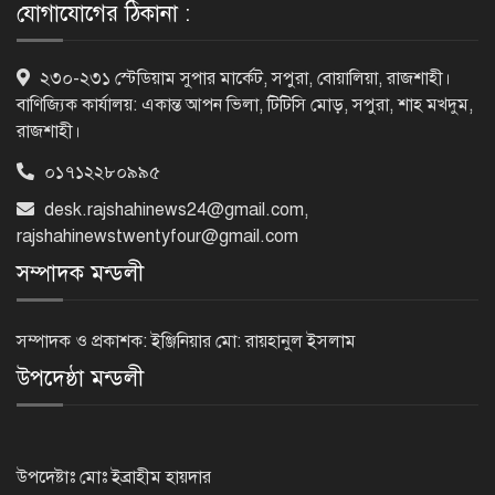
যোগাযোগের ঠিকানা :
ফিরে দেখা ৫ আগস্ট গণউল্লাসে বদলে যায়
২৩০-২৩১ স্টেডিয়াম সুপার মার্কেট, সপুরা, বোয়ালিয়া, রাজশাহী।
থমথমে রাজধানী
বাণিজ্যিক কার্যালয়: একান্ত আপন ভিলা, টিটিসি মোড়, সপুরা, শাহ মখদুম,
রাজশাহী।
০১৭১২২৮০৯৯৫
রাজশাহীর গোদাগাড়ীতে খাল খননে
desk.rajshahinews24@gmail.com
,
অনিয়মের অভিযোগ
rajshahinewstwentyfour@gmail.com
সম্পাদক মন্ডলী
নাটোরের পরিবহন সেক্টর হবে
চাঁদাবাজিমুক্ত, কঠোর হুঁশিয়ারি পুলিশ
সম্পাদক ও প্রকাশক: ইঞ্জিনিয়ার মো: রায়হানুল ইসলাম
সুপারের
উপদেষ্ঠা মন্ডলী
নওগাঁয় শ্লীলতাহানির অভিযোগে প্রধান
শিক্ষকের বিরুদ্ধে মামলা
উপদেষ্টাঃ মোঃ ইব্রাহীম হায়দার