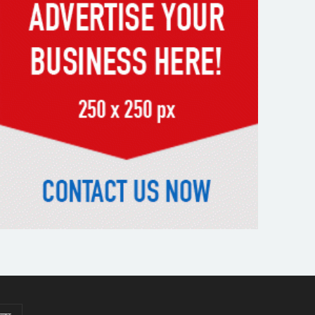
স্মৃতিতে এখনও ৫ আগস্ট
ভিসাসেবা নিয়ে ভারতীয় হাইকমিশনের
সতর্কতা জারি
দুর্নীতিমুক্ত প্রশাসন গড়াই সরকারের
মূল লক্ষ্য : ভূমিমন্ত্রী
নেসকো কেন, কোনো কিছুই রাজশাহী
থেকে যাবে না: ভূমিমন্ত্রী
নগরীকে মাদকমুক্ত ও বিভিন্ন
অপরাধমুক্ত করতে পুলিশের বিশেষ
অভিযানে গ্রেপ্তার-২২