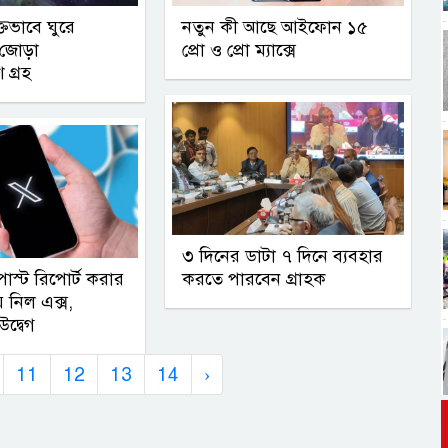
্তভাবে ঘুরে
নতুন কী আছে আইফোন ১৫
০ জোড়া
প্রো ও প্রো ম্যাক্সে
 গ্রহ
৩ দিনের ডাটা ৭ দিনে ব্যবহার
 পোস্ট রিপোর্ট করার
করতে পারবেন গ্রাহক
ে নিল এক্স,
উদ্বেগ
11
12
13
14
›