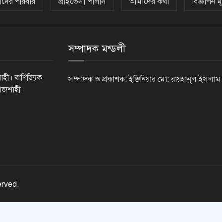
দের পরিবার
প্রাইভেসী পলিসি
আমাদের কথা
বিজ্ঞাপন মূ
সম্পাদক মন্ডলী
াহী। বাণিজ্যিক
সম্পাদক ও প্রকাশক: ইঞ্জিনিয়ার মো: রায়হানুল ইসলাম
রাজশাহী।
erved.