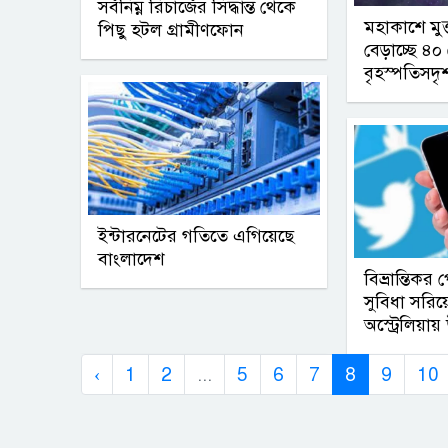
সর্বনিম্ন রিচার্জের সিদ্ধান্ত থেকে
মহাকাশে মুক
পিছু হটল গ্রামীণফোন
বেড়াচ্ছে ৪
বৃহস্পতিসদৃশ
ইন্টারনেটের গতিতে এগিয়েছে
বাংলাদেশ
বিভ্রান্তিকর
সুবিধা সরিয়
অস্ট্রেলিয়ায় 
‹
1
2
...
5
6
7
8
9
10