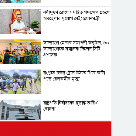
নদীদূষণ রোধে সমন্বিত পদক্ষেপ গ্রহণে
অবহেলার সুযোগ নেই: প্রধানমন্ত্রী
উদ্যোক্তা মেলার সমাপনী অনুষ্ঠান, ৬০
উদ্যোক্তাকে সম্মাননা দিলেন সিটি
প্রশাসক
রংপুরে চলন্ত ট্রেনে উঠতে গিয়ে কাটা
পড়ে রেলকর্মীর মৃত্যু
রাষ্ট্রপতি নির্বাচনের চূড়ান্ত তারিখ
ঘোষণা
সাভারের রাজপথে রক্তের দাগ,