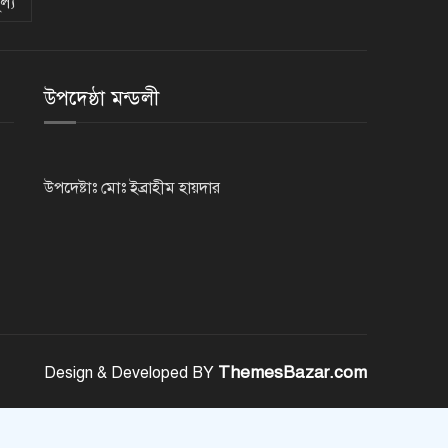
ল্য
রাজশাহীতে পুলিশের বিশেষ অভিযানে
৭ মাদক ব্যবসায়ী গ্রেপ্তার
উপদেষ্ঠা মন্ডলী
৫ আগস্ট গণতান্ত্রিক রাজনৈতিক
অধিকার পুনঃপ্রতিষ্ঠার দিন: প্রধানমন্ত্রী
উপদেষ্টাঃ মোঃ ইব্রাহীম হায়দার
নেইমারের দুর্দান্ত অ্যাসিস্টে কোয়ার্টার
ফাইনালে সান্তোস
জুলাই গণঅভ্যুত্থান দিবস আজ
ThemesBazar.com
Design & Developed BY
জুলাই স্মৃতি জাদুঘর উদ্বোধন করলেন
প্রধানমন্ত্রী