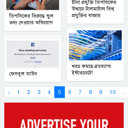
চীনা প্রযুক্তি ডিপসিকের
উত্থানে টালমাটাল বিশ্ব
প্রযুক্তির বাজার
ডিপসিকের বিরুদ্ধে ভুল
তথ্য দেওয়ার অভিযোগ
খরচ কমছে ব্রডব্যান্ড
ইন্টারনেটে!
ফেসবুক ডাউন
‹
1
2
3
4
5
6
7
8
9
10
...