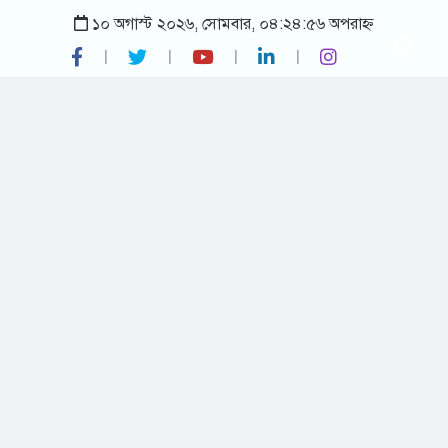
১০ অগাস্ট ২০২৬, সোমবার, ০৪:২৪:৫৬ অপরাহ্ন