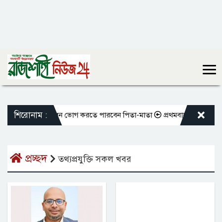
শিরোনাম :
 দান করলেও আজীবন ভোগ করতে পারবেন পিতা-মাতা
প্রথমবারের মতো এমপিওভুক্ত 
প্রচ্ছদ
তথ্যপ্রযুক্তি সকল খবর