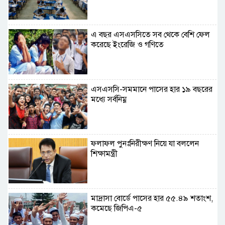
এ বছর এসএসসিতে সব থেকে বেশি ফেল
করেছে ইংরেজি ও গণিতে
এসএসসি-সমমানে পাসের হার ১৯ বছরের
মধ্যে সর্বনিম্ন
ফলাফল পুনঃনিরীক্ষণ নিয়ে যা বললেন
শিক্ষামন্ত্রী
মাদ্রাসা বোর্ডে পাসের হার ৫৫.৪৯ শতাংশ,
কমেছে জিপিএ-৫