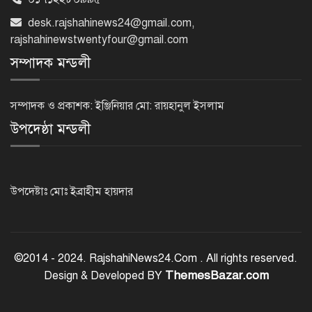
টানা ১১ বছর এসএসসিতে পাশের হারে
desk.rajshahinews24@gmail.com
,
এগিয়ে মেয়েরা
rajshahinewstwentyfour@gmail.com
সম্পাদক মন্ডলী
এসিল্যান্ড হচ্ছেন ৪০ কর্মকর্তা
সম্পাদক ও প্রকাশক: ইঞ্জিনিয়ার মো: রায়হানুল ইসলাম
উপদেষ্ঠা মন্ডলী
প্রধানমন্ত্রীর সঙ্গে আজ ভারতীয়
হাইকমিশনারের প্রথম সাক্ষাৎ
উপদেষ্টাঃ মোঃ ইব্রাহীম হায়দার
সৌদি আরবে ১৬ বাংলাদেশির মৃত্যুতে
পররাষ্ট্র মন্ত্রণালয়ের শোক
©2014 - 2024. RajshahiNews24.Com . All rights reserved.
ThemesBazar.com
Design & Developed BY
মৃত্যুদণ্ডের রায়ের বিরুদ্ধে আবুল কালাম