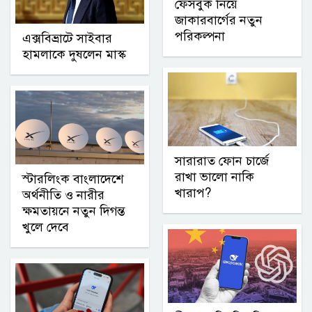
ফেসবুক নিয়ে
জাকারবার্গের নতুন
পরিকল্পনা
এক্সবিভ্রাটে সাইবার
হামলাকে দুষলেন মাস্ক
সারারাত ফোন চার্জে
রাখা ভালো নাকি
স্টারলিংক বাংলাদেশে
খারাপ?
অর্থনীতি ও নারীর
ক্ষমতায়নে নতুন দিগন্ত
খুলে দেবে