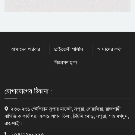
এসএসসির ফল প্রকাশ, কোন বোর্ডে পাসের
হার কত
এবার এসএসসি পরীক্ষায় ফেল প্রায় ৭ লাখ
শিক্ষার্থী
আমাদের পরিবার
প্রাইভেসী পলিসি
আমাদের কথা
বিজ্ঞাপন মূল্য
রাজশাহী শিক্ষা বোর্ডে সাত বছরের মধ্যে
ফলাফলে বড় ধস
যোগাযোগের ঠিকানা :
কারিগরি বোর্ডের পাশের হারে নজিরবিহীন
২৩০-২৩১ স্টেডিয়াম সুপার মার্কেট, সপুরা, বোয়ালিয়া, রাজশাহী।
ধস, কমেছে জিপিএ-৫ ও
বাণিজ্যিক কার্যালয়: একান্ত আপন ভিলা, টিটিসি মোড়, সপুরা, শাহ মখদুম,
রাজশাহী।
০১৭১২২৮০৯৯৫