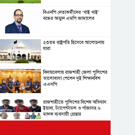
বিএনপি নেতাকর্মীদের ‘খাই খাই’
বন্ধের আহ্বান এমপি জামালের
২৩তম রাষ্ট্রপতি হিসেবে আলোচনায়
যারা
বিদায়বেলায় রাজশাহী জেলা পুলিশের
ভালোবাসা পেলেন দুই শিক্ষানবিশ
এএসপি
রাজশাহীতে পুলিশের বিশেষ অভিযান:
ইয়াবা, ট্যাপেন্টাডল ও গাঁজাসহ ৬
মাদক ব্যবসায়ী গ্রেপ্তার
নদীদূষণ রোধে সমন্বিত পদক্ষেপ গ্রহণে