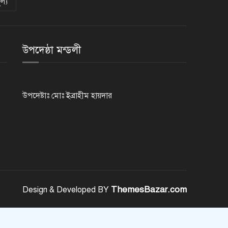
ল্য
ভিসাসেবা নিয়ে ভারতীয় হাইকমিশনের
সতর্কতা জারি
উপদেষ্ঠা মন্ডলী
দুর্নীতিমুক্ত প্রশাসন গড়াই সরকারের
মূল লক্ষ্য : ভূমিমন্ত্রী
উপদেষ্টাঃ মোঃ ইব্রাহীম হায়দার
নেসকো কেন, কোনো কিছুই রাজশাহী
থেকে যাবে না: ভূমিমন্ত্রী
নগরীকে মাদকমুক্ত ও বিভিন্ন
অপরাধমুক্ত করতে পুলিশের বিশেষ
অভিযানে গ্রেপ্তার-২২
ThemesBazar.com
Design & Developed BY
রাজশাহীতে পুলিশের বিশেষ অভিযানে
৭ মাদক ব্যবসায়ী গ্রেপ্তার