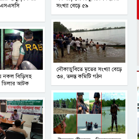
 এসএসসি
সংখ্যা বেড়ে ৫৯
নৌকাডুবিতে মৃতের সংখ্যা বেড়ে
ায় নকল বিড়িসহ
৩৪, তদন্ত কমিটি গঠন
াতে ডিলার আটক