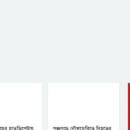
য়ের হাতুড়িপেটায়
পঞ্চগড়ে নৌকাডুবিতে নিহতের