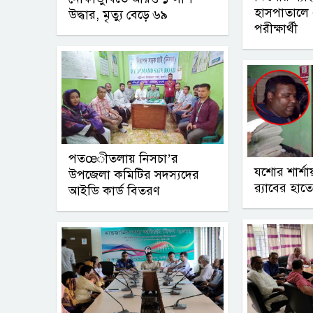
হাসপাতালে
উদ্ধার, মৃত্যু বেড়ে ৬৯
পরীক্ষার্থী
পতœীতলায় নিসচা’র
যশোর শার্শ
উপজেলা কমিটির সদস্যদের
র‌্যাবের হ
আইডি কার্ড বিতরণ