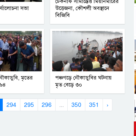
টেকনাফ সীমান্তেও মিয়ানমারের
র্যালোচনা সভা
উত্তেজনা, কৌশলী অবস্থানে
বিজিবি
কাডুবি, মৃতের
পঞ্চগড়ে নৌকাডুবির ঘটনায়
 ৬৪
মৃত বেড়ে ৩০
294
295
296
...
350
351
›