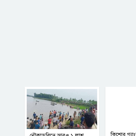
কিশোর গ্যাং
নৌকাডুবিতে আরও ১ লাশ