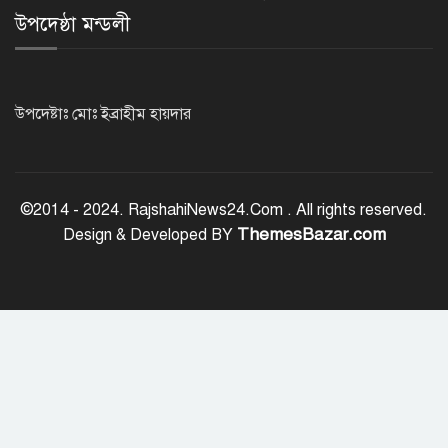
উপদেষ্ঠা মন্ডলী
জুলাই স্মৃতি জাদুঘর উদ্বোধন করলেন
প্রধানমন্ত্রী
উপদেষ্টাঃ মোঃ ইব্রাহীম হায়দার
‘জুলাই সনদ বাস্তবায়ন করে গণতান্ত্রিক রাষ্ট্র
গড়ে তোলা হবে’
©2014 - 2024. RajshahiNews24.Com . All rights reserved.
ThemesBazar.com
Design & Developed BY
হাসিনা পালানোর দিন বিশ্বের বিভিন্ন দেশ যা
বলেছিল
ক্যানসারে মারা গেছেন ‘গজনি’ সিনেমার
সেই ভিলেন