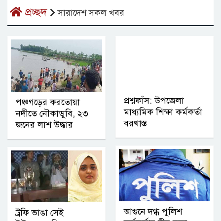
প্রচ্ছদ
সারাদেশ সকল খবর
প্রশ্নফাঁস: উপজেলা
পঞ্চগড়ের করতোয়া
মাধ্যমিক শিক্ষা কর্মকর্তা
নদীতে নৌকাডুবি, ২৩
বরখাস্ত
জনের লাশ উদ্ধার
আগুনে দগ্ধ পুলিশ
ট্রফি ভাঙা সেই