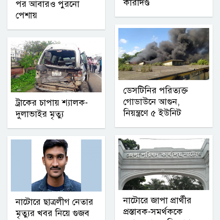
কারাদণ্ড
পর আবারও পুরনো
পেশায়
ডেসটিনির পরিত্যক্ত
গোডাউনে আগুন,
ট্রাকের চাপায় শ্যালক-
নিয়ন্ত্রণে ৫ ইউনিট
দুলাভাইর মৃত্যু
নাটোরে জাপা প্রার্থীর
নাটোরে ছাত্রলীগ নেতার
প্রস্তাবক-সমর্থককে
মৃত্যুর খবর নিয়ে গুজব