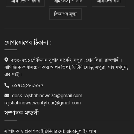
করতে পুলিশের বিশেষ অভিযানে
আমাদের পরিবার
প্রাইভেসী পলিসি
আমাদের কথা
গ্রেপ্তার-২২
বিজ্ঞাপন মূল্য
রাজশাহীতে পুলিশের বিশেষ অভিযানে ৭
মাদক ব্যবসায়ী গ্রেপ্তার
যোগাযোগের ঠিকানা :
৫ আগস্ট গণতান্ত্রিক রাজনৈতিক অধিকার
২৩০-২৩১ স্টেডিয়াম সুপার মার্কেট, সপুরা, বোয়ালিয়া, রাজশাহী।
পুনঃপ্রতিষ্ঠার দিন: প্রধানমন্ত্রী
বাণিজ্যিক কার্যালয়: একান্ত আপন ভিলা, টিটিসি মোড়, সপুরা, শাহ মখদুম,
রাজশাহী।
০১৭১২২৮০৯৯৫
নেইমারের দুর্দান্ত অ্যাসিস্টে কোয়ার্টার
desk.rajshahinews24@gmail.com
,
ফাইনালে সান্তোস
rajshahinewstwentyfour@gmail.com
সম্পাদক মন্ডলী
জুলাই গণঅভ্যুত্থান দিবস আজ
সম্পাদক ও প্রকাশক: ইঞ্জিনিয়ার মো: রায়হানুল ইসলাম