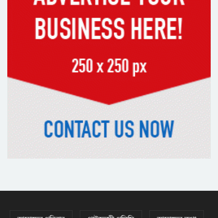
সাভারের রাজপথে রক্তের দাগ, স্মৃতিতে
এখনও ৫ আগস্ট
ভিসাসেবা নিয়ে ভারতীয় হাইকমিশনের
সতর্কতা জারি
দুর্নীতিমুক্ত প্রশাসন গড়াই সরকারের মূল
লক্ষ্য : ভূমিমন্ত্রী
নেসকো কেন, কোনো কিছুই রাজশাহী থেকে
যাবে না: ভূমিমন্ত্রী
নগরীকে মাদকমুক্ত ও বিভিন্ন অপরাধমুক্ত