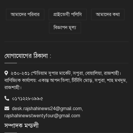
অর্ধশতাধিক বাংলাদেশিসহ গ্রিসের উপকূলে
২০২ অভিবাসী উদ্ধার
আমাদের পরিবার
প্রাইভেসী পলিসি
আমাদের কথা
বিজ্ঞাপন মূল্য
সৌদি আরব, পাকিস্তান ও তুরস্কের মধ্যে
যৌথ প্রতিরক্ষা চুক্তি স্বাক্ষর
যোগাযোগের ঠিকানা :
রাষ্ট্রপতি নির্বাচন: ডাকা হবে সংসদের বিশেষ
২৩০-২৩১ স্টেডিয়াম সুপার মার্কেট, সপুরা, বোয়ালিয়া, রাজশাহী।
অধিবেশন
বাণিজ্যিক কার্যালয়: একান্ত আপন ভিলা, টিটিসি মোড়, সপুরা, শাহ মখদুম,
রাজশাহী।
০১৭১২২৮০৯৯৫
বিএনপি নেতাকর্মীদের ‘খাই খাই’ বন্ধের
desk.rajshahinews24@gmail.com
,
আহ্বান এমপি জামালের
rajshahinewstwentyfour@gmail.com
সম্পাদক মন্ডলী