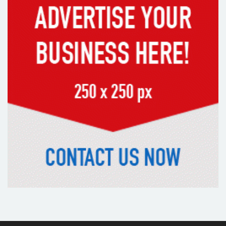
৫৪ রানে অলআউট হয়ে ইনিংস ব্যবধানে
হারল বাংলাদেশ
‘জেন-জি’ই ‘দেশের চালিকা শক্তি’, আগের
মন্তব্য থেকে ইউ-টার্ন কঙ্গনা রনৌতের
প্রাক্তনের স্মৃতিতে গভীর রাতে ঘুম উধাও?
জেনে নিন মুক্তির উপায়
দেশের আট জেলায় বজ্রবৃষ্টির আশঙ্কা, ছয়
অঞ্চলে হতে পারে ভারী বর্ষণ