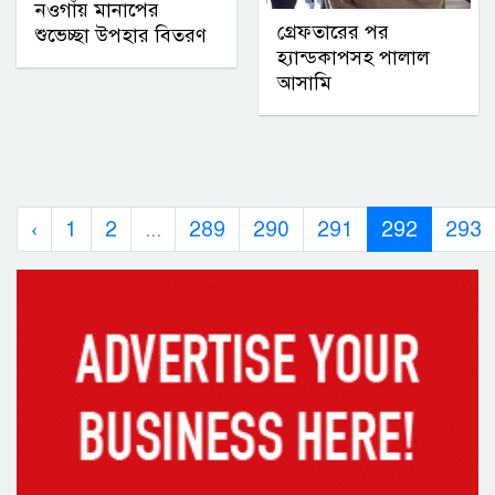
নওগাঁয় মানাপের
গ্রেফতারের পর
শুভেচ্ছা উপহার বিতরণ
হ্যান্ডকাপসহ পালাল
আসামি
‹
1
2
...
289
290
291
292
293