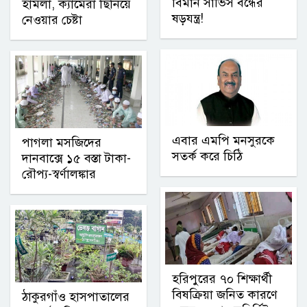
বিমান সার্ভিস বন্ধের
হামলা, ক্যামেরা ছিনিয়ে
ষড়যন্ত্র!
নেওয়ার চেষ্টা
এবার এমপি মনসুরকে
পাগলা মসজিদের
সতর্ক করে চিঠি
দানবাক্সে ১৫ বস্তা টাকা-
রৌপ্য-স্বর্ণালঙ্কার
হরিপুরের ৭০ শিক্ষার্থী
বিষক্রিয়া জনিত কারণে
ঠাকুরগাঁও হাসপাতালের