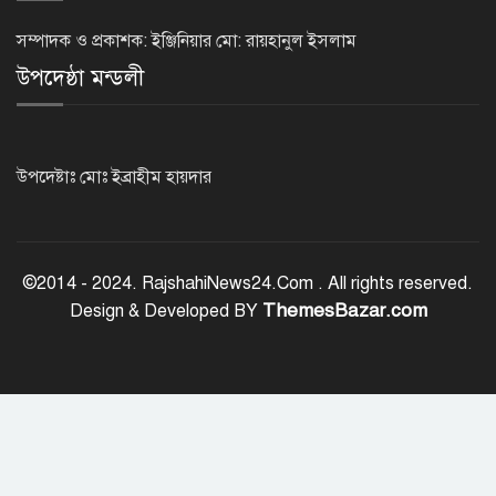
২৩তম রাষ্ট্রপতি হিসেবে আলোচনায় যারা
সম্পাদক ও প্রকাশক: ইঞ্জিনিয়ার মো: রায়হানুল ইসলাম
উপদেষ্ঠা মন্ডলী
বিদায়বেলায় রাজশাহী জেলা পুলিশের
ভালোবাসা পেলেন দুই শিক্ষানবিশ এএসপি
উপদেষ্টাঃ মোঃ ইব্রাহীম হায়দার
রাজশাহীতে পুলিশের বিশেষ অভিযান:
ইয়াবা, ট্যাপেন্টাডল ও গাঁজাসহ ৬ মাদক
©2014 - 2024. RajshahiNews24.Com . All rights reserved.
ব্যবসায়ী গ্রেপ্তার
ThemesBazar.com
Design & Developed BY
নদীদূষণ রোধে সমন্বিত পদক্ষেপ গ্রহণে
অবহেলার সুযোগ নেই: প্রধানমন্ত্রী
উদ্যোক্তা মেলার সমাপনী অনুষ্ঠান, ৬০