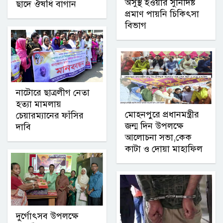
অসুস্থ হওয়ার সুনির্দিষ্ট
ছাদে ঔষধি বাগান
প্রমাণ পায়নি চিকিৎসা
বিভাগ
নাটোরে ছাত্রলীগ নেতা
হত্যা মামলায়
মোহনপুরে প্রধানমন্ত্রীর
চেয়ারম্যানের ফাঁসির
জন্ম দিন উপলক্ষে
দাবি
আলোচনা সভা,কেক
কাটা ও দোয়া মাহাফিল
দুর্গোৎসব উপলক্ষে