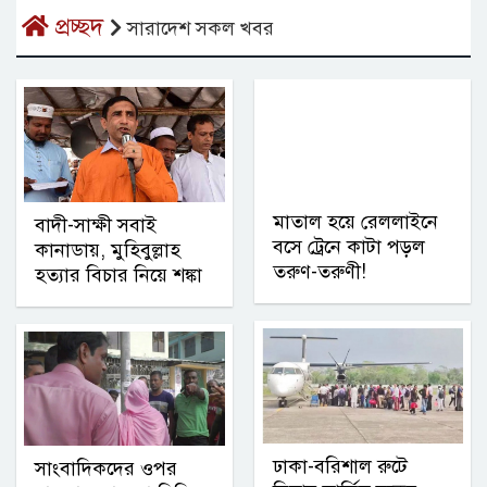
প্রচ্ছদ
সারাদেশ সকল খবর
মাতাল হয়ে রেললাইনে
বাদী-সাক্ষী সবাই
বসে ট্রেনে কাটা পড়ল
কানাডায়, মুহিবুল্লাহ
তরুণ-তরুণী!
হত্যার বিচার নিয়ে শঙ্কা
ঢাকা-বরিশাল রুটে
সাংবাদিকদের ওপর