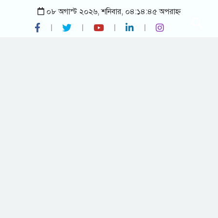
০৮ অগাস্ট ২০২৬, শনিবার, ০৪:১৪:৪৫ অপরাহ্ন