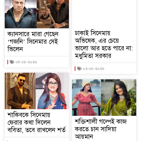
ঢাকাই সিনেমায়
ক্যানসারে মারা গেছেন
অভিষেক, এর চেয়ে
‘গজনি’ সিনেমার সেই
ভালো আর হতে পারে না:
ভিলেন
মধুমিতা সরকার
০৫-০৮-২০২৬
০২-০৮-২০২৬
শাকিবকে সিনেমায়
শক্তিশালী গল্পেই কাজ
ফেরার কথা দিলেন
করতে চান সাদিয়া
ববিতা, তবে রাখলেন শর্ত
আয়মান