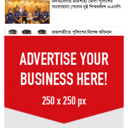
বিদায়বেলায় রাজশাহী জেলা পুলিশের
ভালোবাসা পেলেন দুই শিক্ষানবিশ এএসপি
রাজশাহীতে পুলিশের বিশেষ অভিযান:
ইয়াবা, ট্যাপেন্টাডল ও গাঁজাসহ ৬ মাদক
ব্যবসায়ী গ্রেপ্তার
নদীদূষণ রোধে সমন্বিত পদক্ষেপ গ্রহণে
অবহেলার সুযোগ নেই: প্রধানমন্ত্রী
উদ্যোক্তা মেলার সমাপনী অনুষ্ঠান, ৬০
উদ্যোক্তাকে সম্মাননা দিলেন সিটি প্রশাসক
রংপুরে চলন্ত ট্রেনে উঠতে গিয়ে কাটা পড়ে