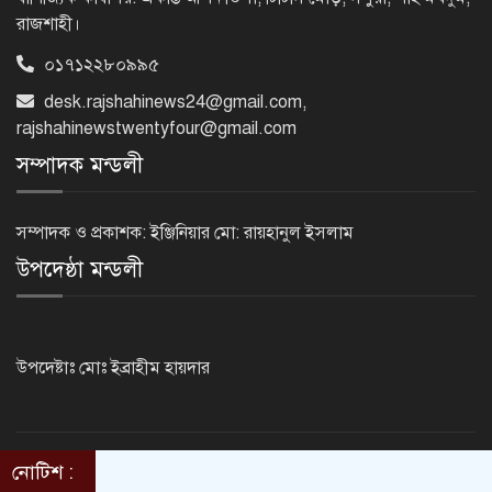
রাজশাহী।
০১৭১২২৮০৯৯৫
নেসকো কেন, কোনো কিছুই রাজশাহী থেকে
যাবে না: ভূমিমন্ত্রী
desk.rajshahinews24@gmail.com
,
rajshahinewstwentyfour@gmail.com
সম্পাদক মন্ডলী
নগরীকে মাদকমুক্ত ও বিভিন্ন অপরাধমুক্ত
করতে পুলিশের বিশেষ অভিযানে
সম্পাদক ও প্রকাশক: ইঞ্জিনিয়ার মো: রায়হানুল ইসলাম
গ্রেপ্তার-২২
উপদেষ্ঠা মন্ডলী
রাজশাহীতে পুলিশের বিশেষ অভিযানে ৭
মাদক ব্যবসায়ী গ্রেপ্তার
উপদেষ্টাঃ মোঃ ইব্রাহীম হায়দার
৫ আগস্ট গণতান্ত্রিক রাজনৈতিক অধিকার
পুনঃপ্রতিষ্ঠার দিন: প্রধানমন্ত্রী
নোটিশ :
©2014 - 2024. RajshahiNews24.Com . All rights reserved.