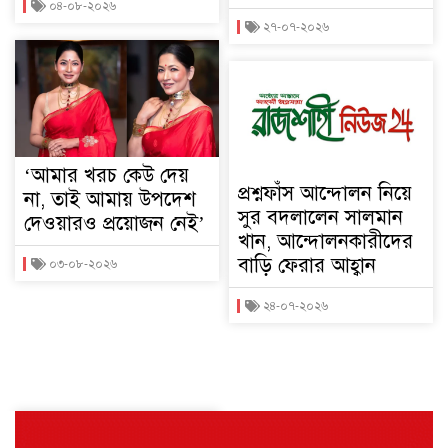
০৪-০৮-২০২৬
২৭-০৭-২০২৬
‘আমার খরচ কেউ দেয়
প্রশ্নফাঁস আন্দোলন নিয়ে
না, তাই আমায় উপদেশ
সুর বদলালেন সালমান
দেওয়ারও প্রয়োজন নেই’
খান, আন্দোলনকারীদের
বাড়ি ফেরার আহ্বান
০৩-০৮-২০২৬
২৪-০৭-২০২৬