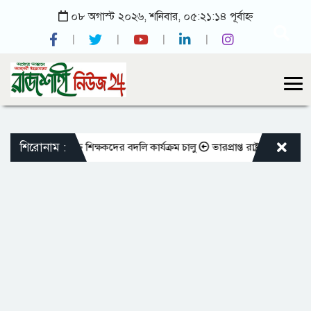
০৮ অগাস্ট ২০২৬, শনিবার, ০৫:২১:১৪ পূর্বাহ্ন
শিরোনাম :
 এমপিওভুক্ত শিক্ষকদের বদলি কার্যক্রম চালু
ভারপ্রাপ্ত রাষ্ট্রপতিকে শুভেচ্ছা