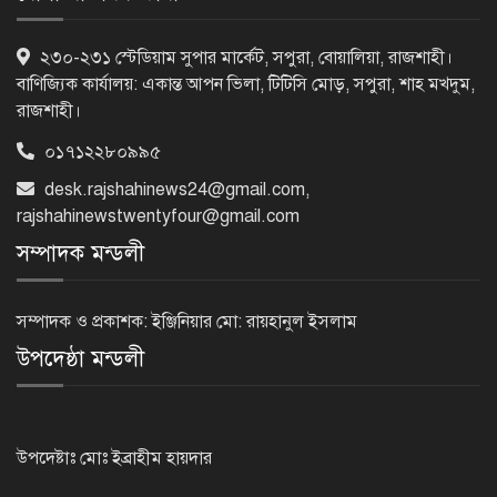
রাষ্ট্রপতি নির্বাচন: ডাকা হবে সংসদের বিশেষ
২৩০-২৩১ স্টেডিয়াম সুপার মার্কেট, সপুরা, বোয়ালিয়া, রাজশাহী।
অধিবেশন
বাণিজ্যিক কার্যালয়: একান্ত আপন ভিলা, টিটিসি মোড়, সপুরা, শাহ মখদুম,
রাজশাহী।
০১৭১২২৮০৯৯৫
বিএনপি নেতাকর্মীদের ‘খাই খাই’ বন্ধের
desk.rajshahinews24@gmail.com
,
আহ্বান এমপি জামালের
rajshahinewstwentyfour@gmail.com
সম্পাদক মন্ডলী
২৩তম রাষ্ট্রপতি হিসেবে আলোচনায় যারা
সম্পাদক ও প্রকাশক: ইঞ্জিনিয়ার মো: রায়হানুল ইসলাম
উপদেষ্ঠা মন্ডলী
বিদায়বেলায় রাজশাহী জেলা পুলিশের
ভালোবাসা পেলেন দুই শিক্ষানবিশ এএসপি
উপদেষ্টাঃ মোঃ ইব্রাহীম হায়দার