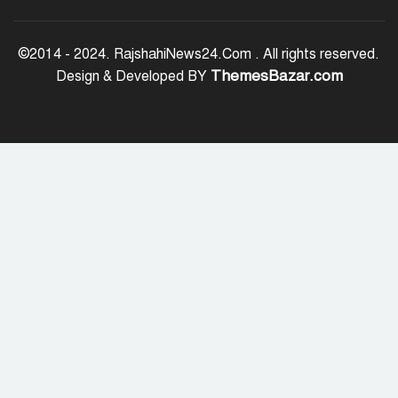
রাজশাহীতে পুলিশের বিশেষ অভিযান:
ইয়াবা, ট্যাপেন্টাডল ও গাঁজাসহ ৬ মাদক
©2014 - 2024. RajshahiNews24.Com . All rights reserved.
ব্যবসায়ী গ্রেপ্তার
ThemesBazar.com
Design & Developed BY
নদীদূষণ রোধে সমন্বিত পদক্ষেপ গ্রহণে
অবহেলার সুযোগ নেই: প্রধানমন্ত্রী
উদ্যোক্তা মেলার সমাপনী অনুষ্ঠান, ৬০
উদ্যোক্তাকে সম্মাননা দিলেন সিটি প্রশাসক
রংপুরে চলন্ত ট্রেনে উঠতে গিয়ে কাটা পড়ে
রেলকর্মীর মৃত্যু