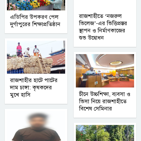
রাজশাহীতে ‘নজরুল
এডিপির উপকরণ পেল
ভিলেজ’-এর ভিত্তিপ্রস্তর
দুর্গাপুরের শিক্ষাপ্রতিষ্ঠান
স্থাপন ও নির্মাণকাজের
শুভ উদ্বোধন
রাজশাহীর হাটে পাটের
দাম চাঙ্গা: কৃষকদের
চীনে উচ্চশিক্ষা, ব্যবসা ও
মুখে হাসি
ভিসা নিয়ে রাজশাহীতে
বিশেষ সেমিনার