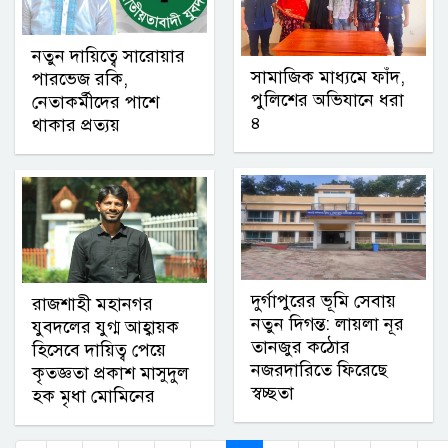
নতুন দায়িত্বে সারোয়ার
সামাজিক মাধ্যমে ফাঁদ,
পারভেজ রকি,
পুলিশের অভিযানে ধরা
নেতাকর্মীদের পাশে
৪
থাকার প্রত্যয়
দুর্গাপুরের ভূমি সেবায়
রাজশাহী মহানগর
নতুন দিগন্ত: লায়লা নূর
যুবদলের যুগ্ম আহ্বায়ক
তানজুর কঠোর
হিসেবে দায়িত্ব পেয়ে
নজরদারিতে ফিরেছে
কৃতজ্ঞতা প্রকাশ মাসুদুল
স্বচ্ছতা
হক মৃধা মোমিনের