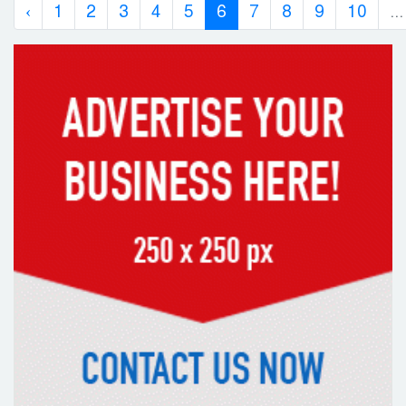
‹
1
2
3
4
5
6
7
8
9
10
...