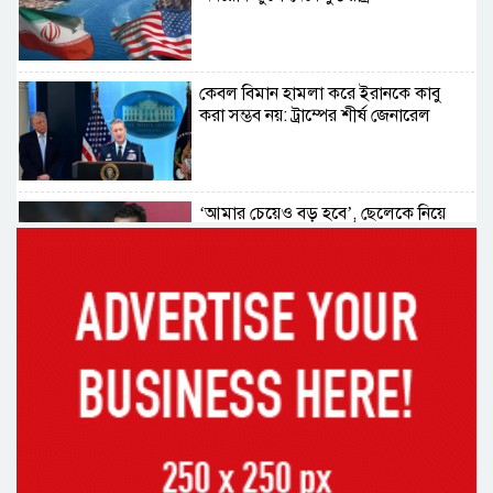
কেবল বিমান হামলা করে ইরানকে কাবু
করা সম্ভব নয়: ট্রাম্পের শীর্ষ জেনারেল
‘আমার চেয়েও বড় হবে’, ছেলেকে নিয়ে
রোনালদোর বড় আশা
৫৪ রানে অলআউট হয়ে ইনিংস ব্যবধানে
হারল বাংলাদেশ
‘জেন-জি’ই ‘দেশের চালিকা শক্তি’, আগের
মন্তব্য থেকে ইউ-টার্ন কঙ্গনা রনৌতের