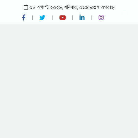
০৮ অগাস্ট ২০২৬, শনিবার, ০১:৪৬:৩৭ অপরাহ্ন