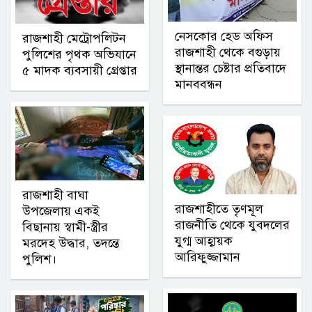
নেসকোর হেড অফিস
রাজশাহী মেট্রোপলিটন
রাজশাহী থেকে বগুড়ায়
পুলিশের পৃথক অভিযানে
স্থানান্তর চেষ্টার প্রতিবাদে
৫ মাদক ব্যবসায়ী গ্রেপ্তার
মানববন্ধন
রাজশাহী বাঘা
রাজশাহীতে তৃণমূল
উপজেলায় একই
রাজনীতি থেকে যুবদলের
বিছানায় স্বামী-স্ত্রীর
যুগ্ম আহ্বায়ক
মরদেহ উদ্ধার, তদন্তে
আরিফুজ্জামান
পুলিশ।