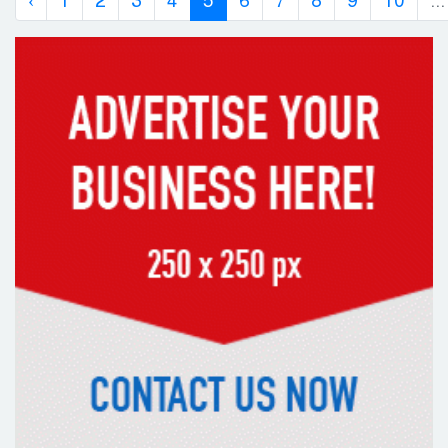
‹
1
2
3
4
5
6
7
8
9
10
...