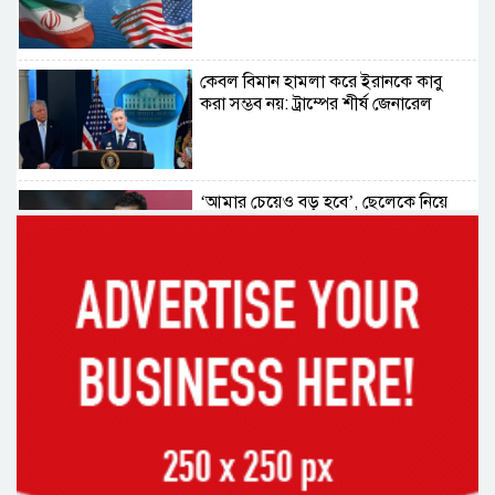
কেবল বিমান হামলা করে ইরানকে কাবু
করা সম্ভব নয়: ট্রাম্পের শীর্ষ জেনারেল
‘আমার চেয়েও বড় হবে’, ছেলেকে নিয়ে
রোনালদোর বড় আশা
৫৪ রানে অলআউট হয়ে ইনিংস ব্যবধানে
হারল বাংলাদেশ
‘জেন-জি’ই ‘দেশের চালিকা শক্তি’, আগের
মন্তব্য থেকে ইউ-টার্ন কঙ্গনা রনৌতের