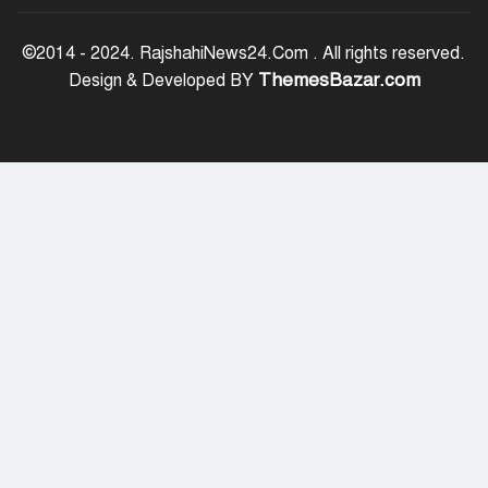
রাজশাহীতে পুলিশের বিশেষ অভিযান:
ইয়াবা, ট্যাপেন্টাডল ও গাঁজাসহ ৬ মাদক
©2014 - 2024. RajshahiNews24.Com . All rights reserved.
ব্যবসায়ী গ্রেপ্তার
ThemesBazar.com
Design & Developed BY
নদীদূষণ রোধে সমন্বিত পদক্ষেপ গ্রহণে
অবহেলার সুযোগ নেই: প্রধানমন্ত্রী
উদ্যোক্তা মেলার সমাপনী অনুষ্ঠান, ৬০
উদ্যোক্তাকে সম্মাননা দিলেন সিটি প্রশাসক
রংপুরে চলন্ত ট্রেনে উঠতে গিয়ে কাটা পড়ে
রেলকর্মীর মৃত্যু