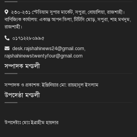
রাষ্ট্রপতি নির্বাচন: ডাকা হবে সংসদের বিশেষ
২৩০-২৩১ স্টেডিয়াম সুপার মার্কেট, সপুরা, বোয়ালিয়া, রাজশাহী।
অধিবেশন
বাণিজ্যিক কার্যালয়: একান্ত আপন ভিলা, টিটিসি মোড়, সপুরা, শাহ মখদুম,
রাজশাহী।
০১৭১২২৮০৯৯৫
বিএনপি নেতাকর্মীদের ‘খাই খাই’ বন্ধের
desk.rajshahinews24@gmail.com
,
আহ্বান এমপি জামালের
rajshahinewstwentyfour@gmail.com
সম্পাদক মন্ডলী
২৩তম রাষ্ট্রপতি হিসেবে আলোচনায় যারা
সম্পাদক ও প্রকাশক: ইঞ্জিনিয়ার মো: রায়হানুল ইসলাম
উপদেষ্ঠা মন্ডলী
বিদায়বেলায় রাজশাহী জেলা পুলিশের
ভালোবাসা পেলেন দুই শিক্ষানবিশ এএসপি
উপদেষ্টাঃ মোঃ ইব্রাহীম হায়দার