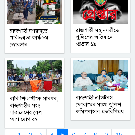
রাজশাহী মহানগরীতে
রাজশাহী নগরজুড়ে
পুলিশের অভিযানে
পরিচ্ছন্নতা কার্যক্রম
গ্রেপ্তার ১৯
জোরদার
রাজশাহী এডিটরস
রাবি শিক্ষার্থীকে মারধর,
ফোরামের সাথে পুলিশ
রাজশাহীর সঙ্গে
কমিশনারের মতবিনিময়
সারাদেশের রেল
যোগাযোগ বন্ধ