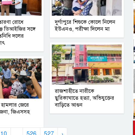
রতারণা রোধে
দুর্গাপুরে শিশুকে কোলে নিলেন
্জ ডিআইজির সঙ্গে
ইউএনও, পরীক্ষা দিলেন মা
তিনিধি দলের
ষাৎ
রাজশাহীতে নারীকে
ছুরিকাঘাতে হত্যা, অভিযুক্তের
 হামলার জেরে
বাড়িতে আগুন
তেজনা, জিএসসহ
10
...
526
527
›