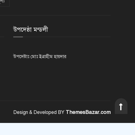
ল্য
নেসকো কেন, কোনো কিছুই রাজশাহী
থেকে যাবে না: ভূমিমন্ত্রী
উপদেষ্ঠা মন্ডলী
নগরীকে মাদকমুক্ত ও বিভিন্ন
অপরাধমুক্ত করতে পুলিশের বিশেষ
অভিযানে গ্রেপ্তার-২২
উপদেষ্টাঃ মোঃ ইব্রাহীম হায়দার
রাজশাহীতে পুলিশের বিশেষ অভিযানে
৭ মাদক ব্যবসায়ী গ্রেপ্তার
৫ আগস্ট গণতান্ত্রিক রাজনৈতিক
অধিকার পুনঃপ্রতিষ্ঠার দিন: প্রধানমন্ত্রী
ThemesBazar.com
Design & Developed BY
নেইমারের দুর্দান্ত অ্যাসিস্টে কোয়ার্টার
ফাইনালে সান্তোস