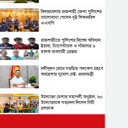
বিদায়বেলায় রাজশাহী জেলা পুলিশের
ভালোবাসা পেলেন দুই শিক্ষানবিশ
এএসপি
রাজশাহীতে পুলিশের বিশেষ অভিযান:
ইয়াবা, ট্যাপেন্টাডল ও গাঁজাসহ ৬
মাদক ব্যবসায়ী গ্রেপ্তার
নদীদূষণ রোধে সমন্বিত পদক্ষেপ গ্রহণে
অবহেলার সুযোগ নেই: প্রধানমন্ত্রী
উদ্যোক্তা মেলার সমাপনী অনুষ্ঠান, ৬০
উদ্যোক্তাকে সম্মাননা দিলেন সিটি
প্রশাসক
রংপুরে চলন্ত ট্রেনে উঠতে গিয়ে কাটা