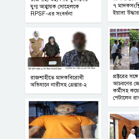
৭ মাদকসংশ্লিষ্
যুগ্ম আহ্বায়ক সোহেলকে
ইয়াবা উদ্ধার
RPSF-এর সংবর্ধনা
প্রক্টরের সঙ
রাজশাহীতে মাদকবিরোধী
আচরণের জের
অভিযানে নারীসহ গ্রেপ্তার-২
কর্মীসহ কয়ে
পেটালেন রা