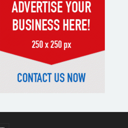
পড়ে রেলকর্মীর মৃত্যু
রাষ্ট্রপতি নির্বাচনের চূড়ান্ত তারিখ
ঘোষণা
সাভারের রাজপথে রক্তের দাগ,
স্মৃতিতে এখনও ৫ আগস্ট
ভিসাসেবা নিয়ে ভারতীয় হাইকমিশনের
সতর্কতা জারি
দুর্নীতিমুক্ত প্রশাসন গড়াই সরকারের
মূল লক্ষ্য : ভূমিমন্ত্রী