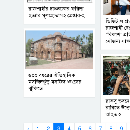
রাজশাহীর চাঞ্চল্যকর ফরিদা
হত্যার মূলহোতাসহ গ্রেপ্তার-২
ডিজিটাল প্
রাজশাহী রেঞ
‘বিকাশ’ প্র
সৌজন্য সাক্
৬০০ বছরের ঐতিহাসিক
মসজিদকুঁড় মসজিদ ধ্বংসের
ঝুঁকিতে
রাকসু ভবনে
রাবিতে উত্
আহত ২
‹
1
2
3
4
5
6
7
8
9