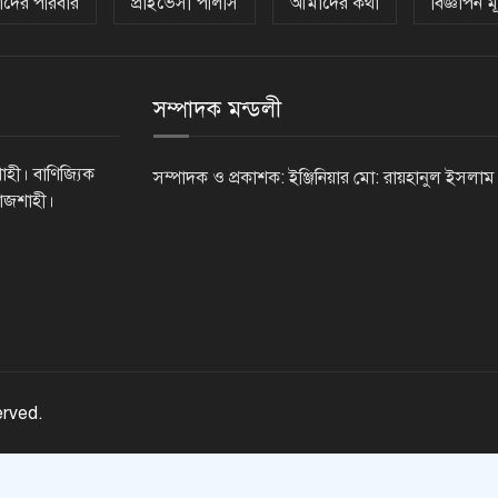
দের পরিবার
প্রাইভেসী পলিসি
আমাদের কথা
বিজ্ঞাপন মূ
সম্পাদক মন্ডলী
াহী। বাণিজ্যিক
সম্পাদক ও প্রকাশক: ইঞ্জিনিয়ার মো: রায়হানুল ইসলাম
রাজশাহী।
erved.