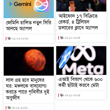
আইফোন ১৭ বিক্রিতে
রেকর্ড, ৪ ট্রিলিয়ন
জেমিনি চালিত নতুন সিরি
ডলারের ক্লাবে অ্যাপল
আনছে অ্যাপল
২৯-১০-২০২৫
০১-০২-২০২৬
এআই বিভাগ থেকে ৬০০
লাল গ্রহ হবে মানুষের
কর্মী ছাঁটাই করবে মেটা
ঘর: মঙ্গলকে বাসযোগ্য
করতে পারে পৃথিবীর দুই
২৬-১০-২০২৫
অণুজীব
১৪-০১-২০২৬