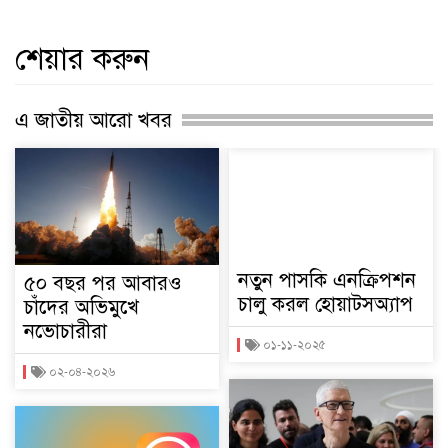
শেয়ার করুন
এ জাতীয় আরো খবর
নতুন পাসকি এনক্রিপশন
৫০ বছর পর আবারও
চালু করল হোয়াটসঅ্যাপ
চাঁদের অভিমুখে
নভোচারীরা
০১-১১-২০২৫
০২-০৪-২০২৬