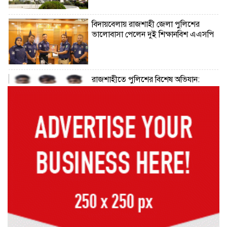
বিদায়বেলায় রাজশাহী জেলা পুলিশের
ভালোবাসা পেলেন দুই শিক্ষানবিশ এএসপি
রাজশাহীতে পুলিশের বিশেষ অভিযান:
ইয়াবা, ট্যাপেন্টাডল ও গাঁজাসহ ৬ মাদক
ব্যবসায়ী গ্রেপ্তার
নদীদূষণ রোধে সমন্বিত পদক্ষেপ গ্রহণে
অবহেলার সুযোগ নেই: প্রধানমন্ত্রী
উদ্যোক্তা মেলার সমাপনী অনুষ্ঠান, ৬০
উদ্যোক্তাকে সম্মাননা দিলেন সিটি প্রশাসক