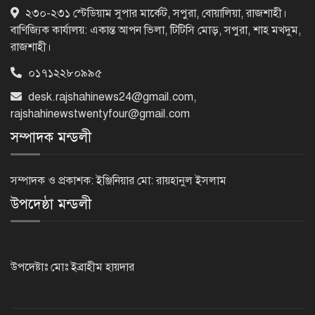
দুর্নীতিমুক্ত প্রশাসন গড়াই সরকারের মূল
২৩০-২৩১ স্টেডিয়াম সুপার মার্কেট, সপুরা, বোয়ালিয়া, রাজশাহী।
লক্ষ্য : ভূমিমন্ত্রী
বাণিজ্যিক কার্যালয়: একান্ত আপন ভিলা, টিটিসি মোড়, সপুরা, শাহ মখদুম,
রাজশাহী।
০১৭১২২৮০৯৯৫
নেসকো কেন, কোনো কিছুই রাজশাহী থেকে
যাবে না: ভূমিমন্ত্রী
desk.rajshahinews24@gmail.com
,
rajshahinewstwentyfour@gmail.com
সম্পাদক মন্ডলী
নগরীকে মাদকমুক্ত ও বিভিন্ন অপরাধমুক্ত
করতে পুলিশের বিশেষ অভিযানে
সম্পাদক ও প্রকাশক: ইঞ্জিনিয়ার মো: রায়হানুল ইসলাম
গ্রেপ্তার-২২
উপদেষ্ঠা মন্ডলী
রাজশাহীতে পুলিশের বিশেষ অভিযানে ৭
মাদক ব্যবসায়ী গ্রেপ্তার
উপদেষ্টাঃ মোঃ ইব্রাহীম হায়দার
৫ আগস্ট গণতান্ত্রিক রাজনৈতিক অধিকার