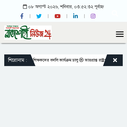
০৮ অগাস্ট ২০২৬, শনিবার, ০৩:৫২:৩২ পূর্বাহ্ন
শিরোনাম :
এমপিওভুক্ত শিক্ষকদের বদলি কার্যক্রম চালু
ভারপ্রাপ্ত রাষ্ট্রপতিকে শুভেচ্ছা জ