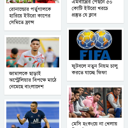
এমবাপ্পের পেছনে ৫০
কোটি ইউরো খরচে
রোনাল্ডোর পর্তুগালকে
প্রস্তুত যে ক্লাব
হারিয়ে ইউরো কাপের
সেমিতে ফ্রান্স
ফুটবলে নতুন নিয়ম চালু
করতে যাচ্ছে ফিফা
জামালকে ছাড়াই
অস্ট্রেলিয়ার বিপক্ষে মাঠে
নেমেছে বাংলাদেশ
মেসি হংকংয়ে না খেলায়