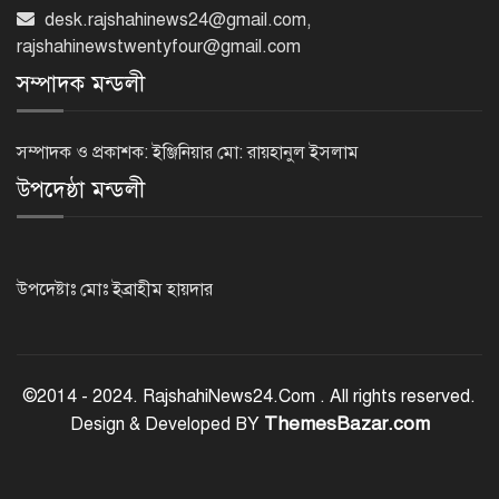
নেইমারের দুর্দান্ত অ্যাসিস্টে কোয়ার্টার
desk.rajshahinews24@gmail.com
,
ফাইনালে সান্তোস
rajshahinewstwentyfour@gmail.com
সম্পাদক মন্ডলী
জুলাই গণঅভ্যুত্থান দিবস আজ
সম্পাদক ও প্রকাশক: ইঞ্জিনিয়ার মো: রায়হানুল ইসলাম
উপদেষ্ঠা মন্ডলী
জুলাই স্মৃতি জাদুঘর উদ্বোধন করলেন
প্রধানমন্ত্রী
উপদেষ্টাঃ মোঃ ইব্রাহীম হায়দার
‘জুলাই সনদ বাস্তবায়ন করে গণতান্ত্রিক রাষ্ট্র
গড়ে তোলা হবে’
©2014 - 2024. RajshahiNews24.Com . All rights reserved.
ThemesBazar.com
Design & Developed BY
হাসিনা পালানোর দিন বিশ্বের বিভিন্ন দেশ যা
বলেছিল