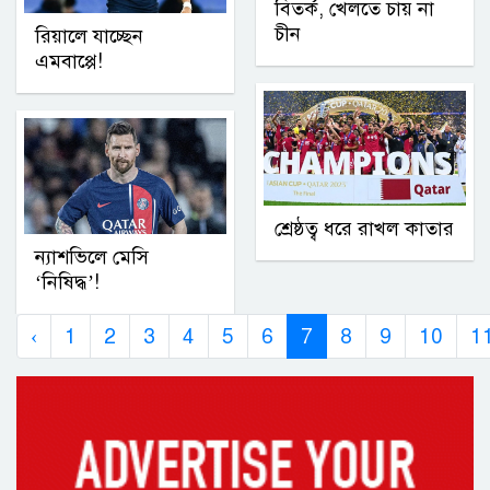
বিতর্ক, খেলতে চায় না
চীন
রিয়ালে যাচ্ছেন
এমবাপ্পে!
শ্রেষ্ঠত্ব ধরে রাখল কাতার
ন্যাশভিলে মেসি
‘নিষিদ্ধ’!
‹
1
2
3
4
5
6
7
8
9
10
1