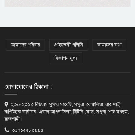
নেসকো কেন, কোনো কিছুই রাজশাহী থেকে
যাবে না: ভূমিমন্ত্রী
নগরীকে মাদকমুক্ত ও বিভিন্ন অপরাধমুক্ত
করতে পুলিশের বিশেষ অভিযানে
আমাদের পরিবার
প্রাইভেসী পলিসি
আমাদের কথা
গ্রেপ্তার-২২
বিজ্ঞাপন মূল্য
রাজশাহীতে পুলিশের বিশেষ অভিযানে ৭
মাদক ব্যবসায়ী গ্রেপ্তার
যোগাযোগের ঠিকানা :
৫ আগস্ট গণতান্ত্রিক রাজনৈতিক অধিকার
২৩০-২৩১ স্টেডিয়াম সুপার মার্কেট, সপুরা, বোয়ালিয়া, রাজশাহী।
পুনঃপ্রতিষ্ঠার দিন: প্রধানমন্ত্রী
বাণিজ্যিক কার্যালয়: একান্ত আপন ভিলা, টিটিসি মোড়, সপুরা, শাহ মখদুম,
রাজশাহী।
০১৭১২২৮০৯৯৫