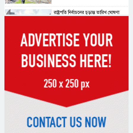
রাষ্ট্রপতি নির্বাচনের চূড়ান্ত তারিখ ঘোষণা
সাভারের রাজপথে রক্তের দাগ, স্মৃতিতে
এখনও ৫ আগস্ট
ভিসাসেবা নিয়ে ভারতীয় হাইকমিশনের
সতর্কতা জারি
দুর্নীতিমুক্ত প্রশাসন গড়াই সরকারের মূল
লক্ষ্য : ভূমিমন্ত্রী