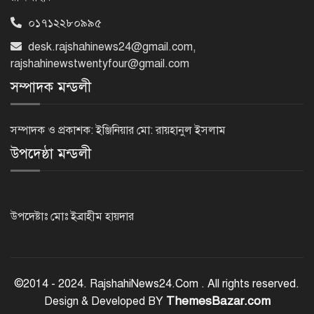
০১৭১২২৮০৯৯৫
টানা ১১ বছর এসএসসিতে পাশের হারে
desk.rajshahinews24@gmail.com
,
এগিয়ে মেয়েরা
rajshahinewstwentyfour@gmail.com
সম্পাদক মন্ডলী
এসিল্যান্ড হচ্ছেন ৪০ কর্মকর্তা
সম্পাদক ও প্রকাশক: ইঞ্জিনিয়ার মো: রায়হানুল ইসলাম
উপদেষ্ঠা মন্ডলী
প্রধানমন্ত্রীর সঙ্গে আজ ভারতীয়
হাইকমিশনারের প্রথম সাক্ষাৎ
উপদেষ্টাঃ মোঃ ইব্রাহীম হায়দার
সৌদি আরবে ১৬ বাংলাদেশির মৃত্যুতে
পররাষ্ট্র মন্ত্রণালয়ের শোক
©2014 - 2024. RajshahiNews24.Com . All rights reserved.
ThemesBazar.com
Design & Developed BY