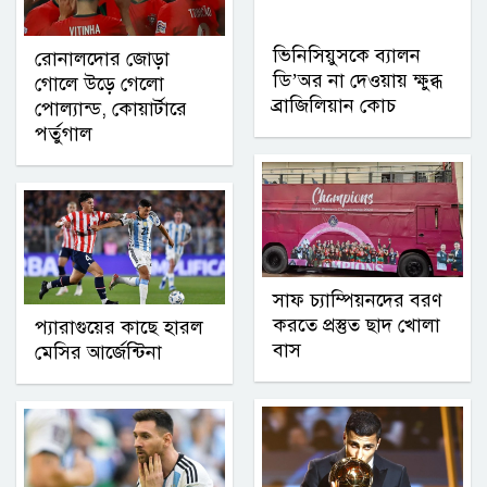
ভিনিসিয়ুসকে ব্যালন
রোনালদোর জোড়া
ডি’অর না দেওয়ায় ক্ষুব্ধ
গোলে উড়ে গেলো
ব্রাজিলিয়ান কোচ
পোল্যান্ড, কোয়ার্টারে
পর্তুগাল
সাফ চ্যাম্পিয়নদের বরণ
করতে প্রস্তুত ছাদ খোলা
প্যারাগুয়ের কাছে হারল
বাস
মেসির আর্জেন্টিনা