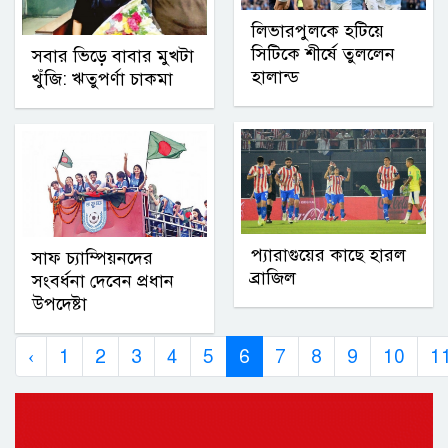
লিভারপুলকে হটিয়ে
সিটিকে শীর্ষে তুললেন
সবার ভিড়ে বাবার মুখটা
হালান্ড
খুঁজি: ঋতুপর্ণা চাকমা
প্যারাগুয়ের কাছে হারল
সাফ চ্যাম্পিয়নদের
ব্রাজিল
সংবর্ধনা দেবেন প্রধান
উপদেষ্টা
‹
1
2
3
4
5
6
7
8
9
10
1