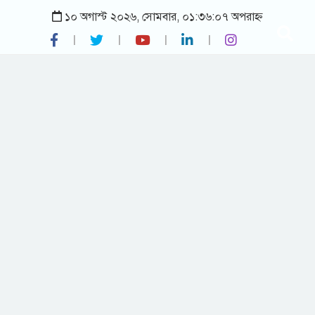
১০ অগাস্ট ২০২৬, সোমবার, ০১:৩৬:০৭ অপরাহ্ন