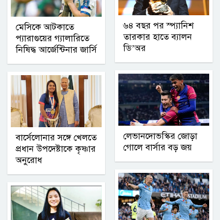
৬৪ বছর পর স্প্যানিশ
মেসিকে আটকাতে
তারকার হাতে ব্যালন
প্যারাগুয়ের গ্যালারিতে
ডি’অর
নিষিদ্ধ আর্জেন্টিনার জার্সি
লেভানদোভস্কির জোড়া
বার্সেলোনার সঙ্গে খেলতে
গোলে বার্সার বড় জয়
প্রধান উপদেষ্টাকে কৃষ্ণার
অনুরোধ