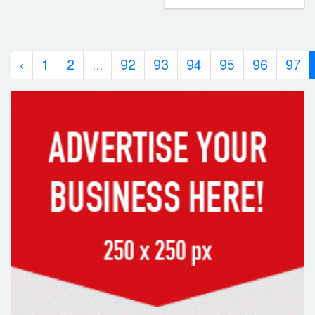
‹
1
2
...
92
93
94
95
96
97