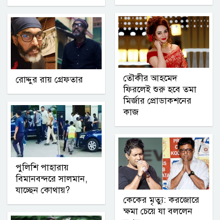
তৌকীর আহমেদ
রোদ্দুর রায় গ্রেফতার
ফিরলেই শুরু হবে তমা
মির্জার প্রোডাকশনের
কাজ
পুলিশি পাহারায়
বিমানবন্দরে সালমান,
যাচ্ছেন কোথায়?
কেকের মৃত্যু: করজোরে
ক্ষমা চেয়ে যা বললেন