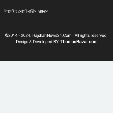
উপদেষ্টাঃ মোঃ ইব্রাহীম হায়দার
ফ্যাসিবাদবিরোধী শক্তির ঐক্যবদ্ধ প্রচেষ্টা
ছাড়া জুলাই গণঅভ্যুত্থানের প্রত্যাশা পূরণ
©2014 - 2024. RajshahiNews24.Com . All rights reserved.
হবে না
ThemesBazar.com
Design & Developed BY
রাজশাহীতে কমিউনিটি পুলিশিং সভা,
মাদক-সন্ত্রাস প্রতিরোধে জনগণকে পাশে
থাকার আহ্বান
‘হাসিনা কার্ড’ খেললে সম্পর্ক বন্ধুত্বপূর্ণ
কীভাবে হবে: ভারতের উদ্দেশে সালাহউদ্দিন
সোমবার এসএসসি ও সমমানের ফল,
মোবাইলে জানবেন যেভাবে