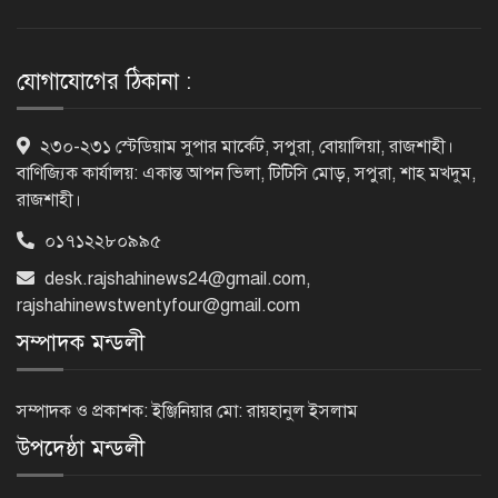
পাঁচতলার কার্নিশে আটকা মাদ্রাসাছাত্রীকে
উদ্ধার করল ফায়ার সার্ভিস
যোগাযোগের ঠিকানা :
মন্দিরের নিজস্ব জমি ক্রয়, রাসিক প্রশাসক
২৩০-২৩১ স্টেডিয়াম সুপার মার্কেট, সপুরা, বোয়ালিয়া, রাজশাহী।
রিটনের উপস্থিতিতে মহোৎসব
বাণিজ্যিক কার্যালয়: একান্ত আপন ভিলা, টিটিসি মোড়, সপুরা, শাহ মখদুম,
রাজশাহী।
০১৭১২২৮০৯৯৫
হরমুজ প্রণালি খুলতে যুক্তরাষ্ট্রকে ইরানের ৬
desk.rajshahinews24@gmail.com
,
শর্ত
rajshahinewstwentyfour@gmail.com
সম্পাদক মন্ডলী
গুরুতর অসুস্থ ‘বালিকা বধূ’, দোয়া চাইলেন
স্বামী
সম্পাদক ও প্রকাশক: ইঞ্জিনিয়ার মো: রায়হানুল ইসলাম
উপদেষ্ঠা মন্ডলী
ট্রেজারি বিল-বন্ডে ব্যক্তি বিনিয়োগ কমেছে