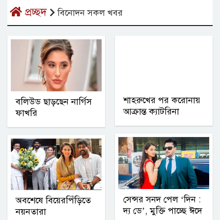
প্রচ্ছদ
বিনোদন সকল খবর
শাহরুখের পর করোনায়
বলিউড ছাড়ছেন নার্গিস
আক্রান্ত ক্যাটরিনা
ফাখরি
সেন্সর সনদ পেল ‘দিন :
অবশেষে বিয়েরপিঁড়িতে
দ্য ডে’, মুক্তি পাচ্ছে ঈদে
নয়নতারা