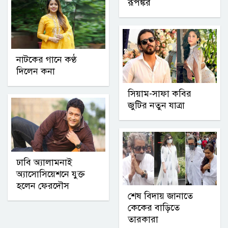
রূপঙ্কর
নাটকের গানে কণ্ঠ
দিলেন কনা
সিয়াম-সাফা কবির
জুটির নতুন যাত্রা
ঢাবি অ্যালামনাই
অ্যাসোসিয়েশনে যুক্ত
হলেন ফেরদৌস
শেষ বিদায় জানাতে
কেকের বাড়িতে
তারকারা