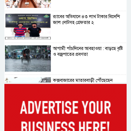
র‌্যাবের অভিযানে ৪৩ লাখ টাকার বিদেশি
জাল নোটসহ গ্রেফতার ২
আগামী পাঁচদিনের আবহাওয়া : বাড়ছে বৃষ্টি
ও বজ্রপাতের প্রবণতা
কক্সবাজারের মাতারবাড়ী পৌঁছেছেন
প্রধানমন্ত্রী
রাষ্ট্রপতি নির্বাচনে বিএনপির দুই
মনোনয়নপত্র সংগ্রহ