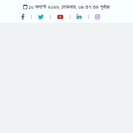
১০ অগাস্ট ২০২৬, সোমবার, ০৯:৩৭:৩৪ পূর্বাহ্ন