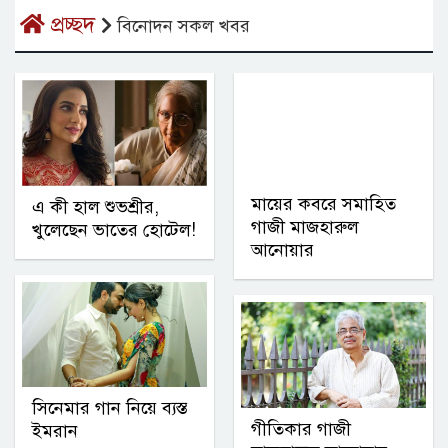
প্রচ্ছদ
বিনোদন সকল খবর
মায়ের কবরে সমাহিত
এ কী হাল শুভশ্রীর,
গাজী মাজহারুল
খুলেছেন ভাতের হোটেল!
আনোয়ার
সিনেমার গান নিয়ে ব্যস্ত
গীতিকার গাজী
ইমরান