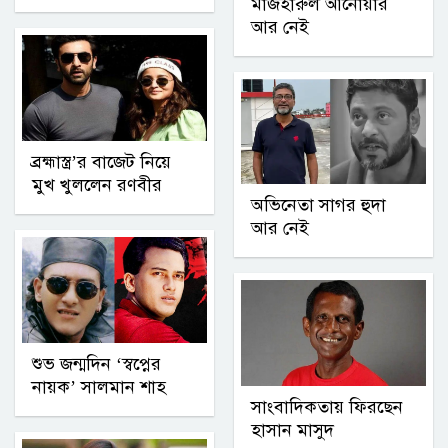
মাজহারুল আনোয়ার
আর নেই
ব্রহ্মাস্ত্র’র বাজেট নিয়ে
মুখ খুললেন রণবীর
অভিনেতা সাগর হুদা
আর নেই
শুভ জন্মদিন ‘স্বপ্নের
নায়ক’ সালমান শাহ
সাংবাদিকতায় ফিরছেন
হাসান মাসুদ