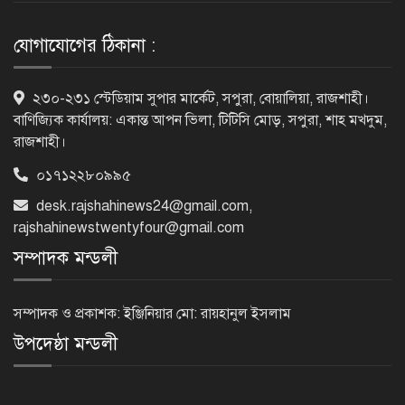
যোগাযোগের ঠিকানা :
র‌্যাবের বিশেষ অভিযানে দুর্গাপুরে
২৩০-২৩১ স্টেডিয়াম সুপার মার্কেট, সপুরা, বোয়ালিয়া, রাজশাহী।
চাঞ্চল্যকর ধর্ষণচেষ্টা মামলার পলাতক
বাণিজ্যিক কার্যালয়: একান্ত আপন ভিলা, টিটিসি মোড়, সপুরা, শাহ মখদুম,
আসামি গ্রেফতার
রাজশাহী।
০১৭১২২৮০৯৯৫
পাঁচতলার কার্নিশে আটকা মাদ্রাসাছাত্রীকে
desk.rajshahinews24@gmail.com
,
উদ্ধার করল ফায়ার সার্ভিস
rajshahinewstwentyfour@gmail.com
সম্পাদক মন্ডলী
মন্দিরের নিজস্ব জমি ক্রয়, রাসিক প্রশাসক
রিটনের উপস্থিতিতে মহোৎসব
সম্পাদক ও প্রকাশক: ইঞ্জিনিয়ার মো: রায়হানুল ইসলাম
উপদেষ্ঠা মন্ডলী
হরমুজ প্রণালি খুলতে যুক্তরাষ্ট্রকে ইরানের ৬
শর্ত