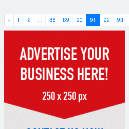
‹
1
2
...
88
89
90
91
92
93