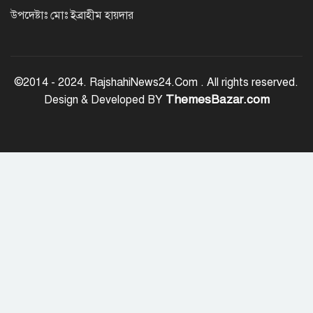
উপদেষ্টাঃ মোঃ ইব্রাহীম হায়দার
গুরুতর অসুস্থ ‘বালিকা বধূ’, দোয়া চাইলেন
স্বামী
©2014 - 2024. RajshahiNews24.Com . All rights reserved.
ThemesBazar.com
Design & Developed BY
ট্রেজারি বিল-বন্ডে ব্যক্তি বিনিয়োগ কমেছে
ফ্যাসিবাদবিরোধী শক্তির ঐক্যবদ্ধ প্রচেষ্টা
ছাড়া জুলাই গণঅভ্যুত্থানের প্রত্যাশা পূরণ
হবে না
রাজশাহীতে কমিউনিটি পুলিশিং সভা,
মাদক-সন্ত্রাস প্রতিরোধে জনগণকে পাশে
থাকার আহ্বান