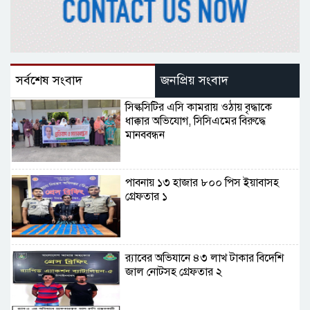
সর্বশেষ সংবাদ
জনপ্রিয় সংবাদ
সিল্কসিটির এসি কামরায় ওঠায় বৃদ্ধাকে
ধাক্কার অভিযোগ, সিসিএমের বিরুদ্ধে
মানববন্ধন
পাবনায় ১৩ হাজার ৮০০ পিস ইয়াবাসহ
গ্রেফতার ১
র‌্যাবের অভিযানে ৪৩ লাখ টাকার বিদেশি
জাল নোটসহ গ্রেফতার ২