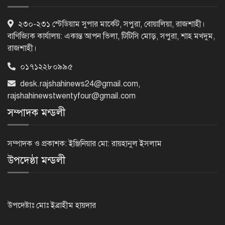
৫৪ রানে অলআউট হয়ে ইনিংস ব্যবধানে
২৩০-২৩১ স্টেডিয়াম সুপার মার্কেট, সপুরা, বোয়ালিয়া, রাজশাহী।
হারল বাংলাদেশ
বাণিজ্যিক কার্যালয়: একান্ত আপন ভিলা, টিটিসি মোড়, সপুরা, শাহ মখদুম,
রাজশাহী।
০১৭১২২৮০৯৯৫
‘জেন-জি’ই ‘দেশের চালিকা শক্তি’, আগের
desk.rajshahinews24@gmail.com
,
মন্তব্য থেকে ইউ-টার্ন কঙ্গনা রনৌতের
rajshahinewstwentyfour@gmail.com
সম্পাদক মন্ডলী
প্রাক্তনের স্মৃতিতে গভীর রাতে ঘুম উধাও?
জেনে নিন মুক্তির উপায়
সম্পাদক ও প্রকাশক: ইঞ্জিনিয়ার মো: রায়হানুল ইসলাম
উপদেষ্ঠা মন্ডলী
দেশের আট জেলায় বজ্রবৃষ্টির আশঙ্কা, ছয়
অঞ্চলে হতে পারে ভারী বর্ষণ
উপদেষ্টাঃ মোঃ ইব্রাহীম হায়দার