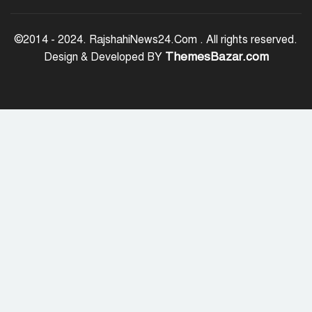
অর্ধশতাধিক বাংলাদেশিসহ গ্রিসের উপকূলে
২০২ অভিবাসী উদ্ধার
©2014 - 2024. RajshahiNews24.Com . All rights reserved.
ThemesBazar.com
Design & Developed BY
সৌদি আরব, পাকিস্তান ও তুরস্কের মধ্যে
যৌথ প্রতিরক্ষা চুক্তি স্বাক্ষর
রাষ্ট্রপতি নির্বাচন: ডাকা হবে সংসদের বিশেষ
অধিবেশন
বিএনপি নেতাকর্মীদের ‘খাই খাই’ বন্ধের
আহ্বান এমপি জামালের