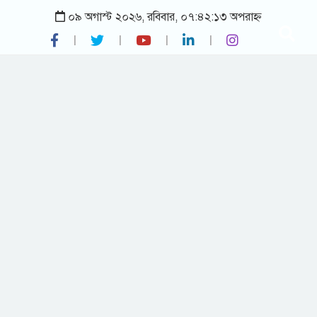
০৯ অগাস্ট ২০২৬, রবিবার, ০৭:৪২:১৩ অপরাহ্ন