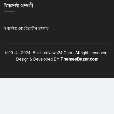
উপদেষ্ঠা মন্ডলী
ট্রেজারি বিল-বন্ডে ব্যক্তি বিনিয়োগ কমেছে
উপদেষ্টাঃ মোঃ ইব্রাহীম হায়দার
ফ্যাসিবাদবিরোধী শক্তির ঐক্যবদ্ধ প্রচেষ্টা
ছাড়া জুলাই গণঅভ্যুত্থানের প্রত্যাশা পূরণ
©2014 - 2024. RajshahiNews24.Com . All rights reserved.
হবে না
ThemesBazar.com
Design & Developed BY
রাজশাহীতে কমিউনিটি পুলিশিং সভা,
মাদক-সন্ত্রাস প্রতিরোধে জনগণকে পাশে
থাকার আহ্বান
‘হাসিনা কার্ড’ খেললে সম্পর্ক বন্ধুত্বপূর্ণ
কীভাবে হবে: ভারতের উদ্দেশে সালাহউদ্দিন