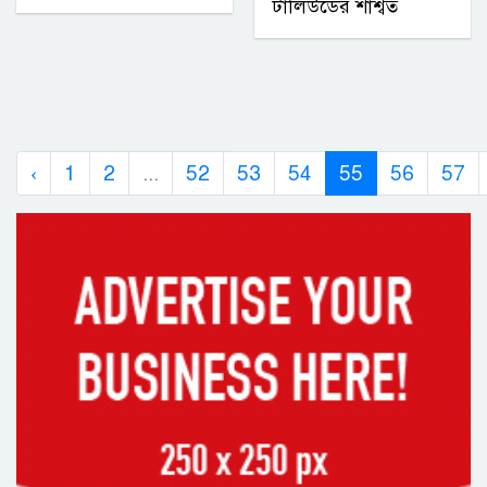
টালিউডের শাশ্বত
‹
1
2
...
52
53
54
55
56
57