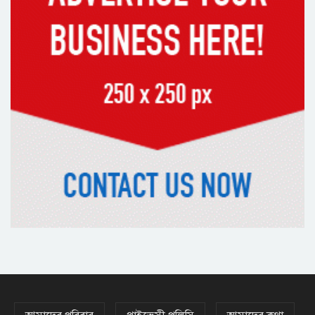
রাষ্ট্রপতি নির্বাচনে বিএনপির দুই
মনোনয়নপত্র সংগ্রহ
দিল্লিতে শেখ হাসিনা বিতর্ক: বাংলাদেশ-
ভারত সম্পর্কে টানাপোড়েন কি বাড়ছে?
অষ্টম শ্রেণি পাসেই পুলিশ একাডেমিতে
চাকরির সুযোগ
কক্সবাজারের পথে প্রধানমন্ত্রী
র‌্যাবের বিশেষ অভিযানে দুর্গাপুরে