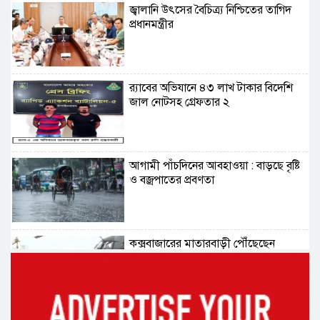
জ্বালানি উৎসের বৈচিত্র্য নিশ্চিতের তাগিদ
প্রধানমন্ত্রীর
র‌্যাবের অভিযানে ৪৩ লাখ টাকার বিদেশি
জাল নোটসহ গ্রেফতার ২
আগামী পাঁচদিনের আবহাওয়া : বাড়ছে বৃষ্টি
ও বজ্রপাতের প্রবণতা
কক্সবাজারের মাতারবাড়ী পৌঁছেছেন
প্রধানমন্ত্রী