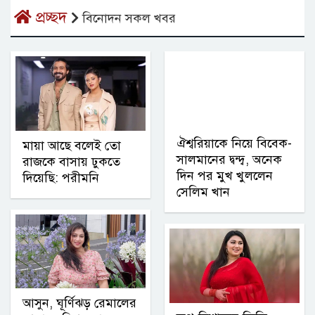
প্রচ্ছদ
বিনোদন সকল খবর
ঐশ্বরিয়াকে নিয়ে বিবেক-
মায়া আছে বলেই তো
সালমানের দ্বন্দ্ব, অনেক
রাজকে বাসায় ঢুকতে
দিন পর মুখ খুললেন
দিয়েছি: পরীমনি
সেলিম খান
আসুন, ঘূর্ণিঝড় রেমালের