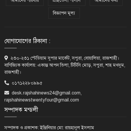
চাঞ্চল্যকর ধর্ষণচেষ্টা মামলার পলাতক
আমাদের পরিবার
প্রাইভেসী পলিসি
আমাদের কথা
আসামি গ্রেফতার
বিজ্ঞাপন মূল্য
পাঁচতলার কার্নিশে আটকা মাদ্রাসাছাত্রীকে
উদ্ধার করল ফায়ার সার্ভিস
যোগাযোগের ঠিকানা :
মন্দিরের নিজস্ব জমি ক্রয়, রাসিক প্রশাসক
২৩০-২৩১ স্টেডিয়াম সুপার মার্কেট, সপুরা, বোয়ালিয়া, রাজশাহী।
রিটনের উপস্থিতিতে মহোৎসব
বাণিজ্যিক কার্যালয়: একান্ত আপন ভিলা, টিটিসি মোড়, সপুরা, শাহ মখদুম,
রাজশাহী।
০১৭১২২৮০৯৯৫
হরমুজ প্রণালি খুলতে যুক্তরাষ্ট্রকে ইরানের ৬
desk.rajshahinews24@gmail.com
,
শর্ত
rajshahinewstwentyfour@gmail.com
সম্পাদক মন্ডলী
গুরুতর অসুস্থ ‘বালিকা বধূ’, দোয়া চাইলেন
স্বামী
সম্পাদক ও প্রকাশক: ইঞ্জিনিয়ার মো: রায়হানুল ইসলাম