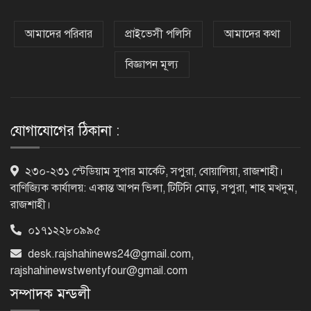
কক্সবাজারের পথে প্রধানমন্ত্রী
আমাদের পরিবার
প্রাইভেসী পলিসি
আমাদের কথা
বিজ্ঞাপন মূল্য
র‌্যাবের বিশেষ অভিযানে দুর্গাপুরে
চাঞ্চল্যকর ধর্ষণচেষ্টা মামলার পলাতক
আসামি গ্রেফতার
যোগাযোগের ঠিকানা :
পাঁচতলার কার্নিশে আটকা মাদ্রাসাছাত্রীকে
২৩০-২৩১ স্টেডিয়াম সুপার মার্কেট, সপুরা, বোয়ালিয়া, রাজশাহী।
উদ্ধার করল ফায়ার সার্ভিস
বাণিজ্যিক কার্যালয়: একান্ত আপন ভিলা, টিটিসি মোড়, সপুরা, শাহ মখদুম,
রাজশাহী।
০১৭১২২৮০৯৯৫
মন্দিরের নিজস্ব জমি ক্রয়, রাসিক প্রশাসক
desk.rajshahinews24@gmail.com
,
রিটনের উপস্থিতিতে মহোৎসব
rajshahinewstwentyfour@gmail.com
সম্পাদক মন্ডলী