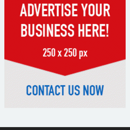
কক্সবাজারের মাতারবাড়ী পৌঁছেছেন
প্রধানমন্ত্রী
রাষ্ট্রপতি নির্বাচনে বিএনপির দুই
মনোনয়নপত্র সংগ্রহ
দিল্লিতে শেখ হাসিনা বিতর্ক: বাংলাদেশ-
ভারত সম্পর্কে টানাপোড়েন কি বাড়ছে?
অষ্টম শ্রেণি পাসেই পুলিশ একাডেমিতে
চাকরির সুযোগ