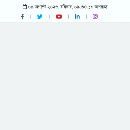
০৯ অগাস্ট ২০২৬, রবিবার, ০৯:৩৪:১৯ অপরাহ্ন