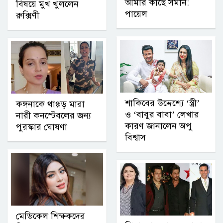
আমার কাছে সমান:
বিষয়ে মুখ খুললেন
পায়েল
রুক্সিণী
শাকিবের উদ্দেশ্যে ‘স্ত্রী’
কঙ্গনাকে থাপ্পড় মারা
ও ‘বাবুর বাবা’ লেখার
নারী কনস্টেবলের জন্য
কারণ জানালেন অপু
পুরস্কার ঘোষণা
বিশ্বাস
মেডিকেল শিক্ষকদের