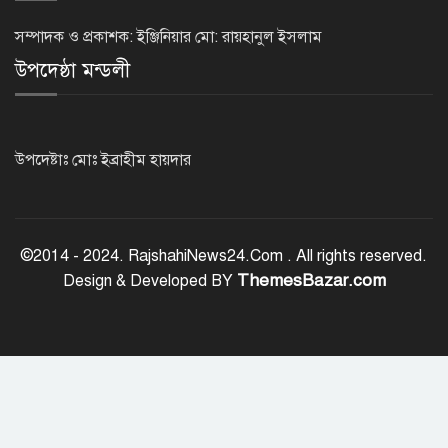
হরমুজ প্রণালি খুলতে যুক্তরাষ্ট্রকে ইরানের ৬
শর্ত
সম্পাদক ও প্রকাশক: ইঞ্জিনিয়ার মো: রায়হানুল ইসলাম
উপদেষ্ঠা মন্ডলী
গুরুতর অসুস্থ ‘বালিকা বধূ’, দোয়া চাইলেন
স্বামী
উপদেষ্টাঃ মোঃ ইব্রাহীম হায়দার
ট্রেজারি বিল-বন্ডে ব্যক্তি বিনিয়োগ কমেছে
©2014 - 2024. RajshahiNews24.Com . All rights reserved.
ThemesBazar.com
Design & Developed BY
ফ্যাসিবাদবিরোধী শক্তির ঐক্যবদ্ধ প্রচেষ্টা
ছাড়া জুলাই গণঅভ্যুত্থানের প্রত্যাশা পূরণ
হবে না
রাজশাহীতে কমিউনিটি পুলিশিং সভা,