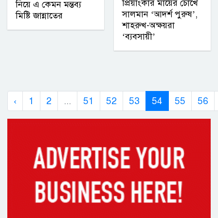
প্রিয়াংকার মায়ের চোখে
নিয়ে এ কেমন মন্তব্য
সালমান ‘আদর্শ পুরুষ’,
মিষ্টি জান্নাতের
শাহরুখ-অক্ষয়রা
‘ব্যবসায়ী’
‹
1
2
...
51
52
53
54
55
56