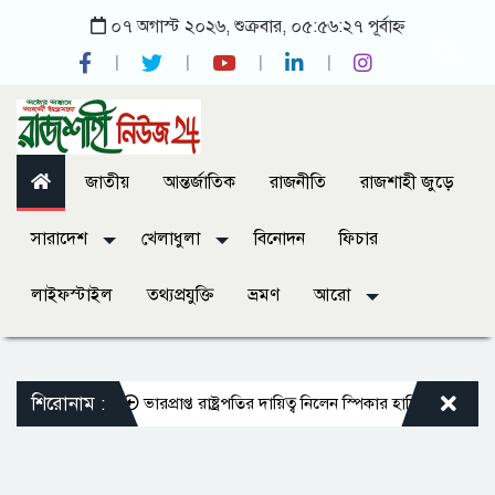
০৭ অগাস্ট ২০২৬, শুক্রবার, ০৫:৫৬:২৭ পূর্বাহ্ন
জাতীয়
আন্তর্জাতিক
রাজনীতি
রাজশাহী জুড়ে
সারাদেশ
খেলাধুলা
বিনোদন
ফিচার
লাইফস্টাইল
তথ্যপ্রযুক্তি
ভ্রমণ
আরো
শিরোনাম :
 শাহী মসজিদ
ভারপ্রাপ্ত রাষ্ট্রপতির দায়িত্ব নিলেন স্পিকার হাফিজ উদ্দিন আহমদ