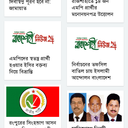
রাজশাহীতে ১৪ জন
দিবাস্বপ্ন পূরণ হবে না:
এমপি প্রার্থীর
জামায়াত
মনোনয়নপত্র উত্তোলন
এমপিদের স্বতন্ত্র প্রার্থী
নির্বাচনের তফসিল
হওয়ার ইসির বক্তব্য
বাতিল চায় ইসলামী
নিয়ে বিভ্রান্তি
আন্দোলন বাংলাদেশ
রংপুরের সিংহভাগ আসন