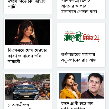
মানিকগঞ্জে তিনটি
দখলে নিতে চায় জাতীয়
আসনের জাপার
পার্টি
মনোনয়ন পেলেন যারা
বিএনএমে যোগ দেওয়ার
অর্থপাচারের মামলায়
কারণ জানালেন ডলি
এনু-রুপনের রায় আজ
সায়ন্তনী
স্বতন্ত্র প্রার্থী হতে চান
নেতাকর্মীদের