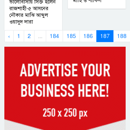
মাহি ও শাকিল
ভালোবাসায় সিক্ত হলেন
রাজশাহী-৫ আসনের
নৌকার মাঝি আব্দুল
ওয়াদুদ দারা
‹
1
2
...
184
185
186
187
188