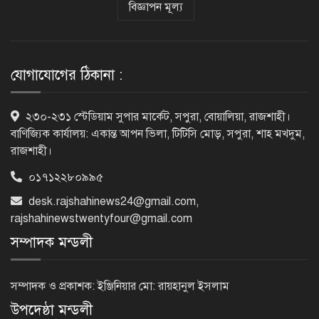
বিজ্ঞাপন মূল্য
রাজশাহীতে পুলিশের বিশেষ অভিযানে ৭
মাদক ব্যবসায়ী গ্রেপ্তার
যোগাযোগের ঠিকানা :
৫ আগস্ট গণতান্ত্রিক রাজনৈতিক অধিকার
২৩০-২৩১ স্টেডিয়াম সুপার মার্কেট, সপুরা, বোয়ালিয়া, রাজশাহী।
পুনঃপ্রতিষ্ঠার দিন: প্রধানমন্ত্রী
বাণিজ্যিক কার্যালয়: একান্ত আপন ভিলা, টিটিসি মোড়, সপুরা, শাহ মখদুম,
রাজশাহী।
০১৭১২২৮০৯৯৫
নেইমারের দুর্দান্ত অ্যাসিস্টে কোয়ার্টার
desk.rajshahinews24@gmail.com
,
ফাইনালে সান্তোস
rajshahinewstwentyfour@gmail.com
সম্পাদক মন্ডলী
জুলাই গণঅভ্যুত্থান দিবস আজ
সম্পাদক ও প্রকাশক: ইঞ্জিনিয়ার মো: রায়হানুল ইসলাম
উপদেষ্ঠা মন্ডলী