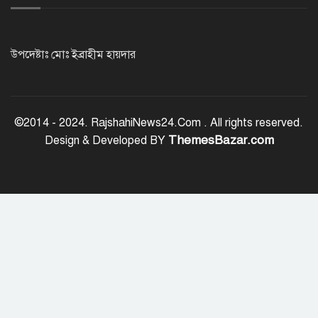
জুলাই স্মৃতি জাদুঘর উদ্বোধন করলেন
প্রধানমন্ত্রী
উপদেষ্টাঃ মোঃ ইব্রাহীম হায়দার
‘জুলাই সনদ বাস্তবায়ন করে গণতান্ত্রিক রাষ্ট্র
গড়ে তোলা হবে’
©2014 - 2024. RajshahiNews24.Com . All rights reserved.
ThemesBazar.com
Design & Developed BY
হাসিনা পালানোর দিন বিশ্বের বিভিন্ন দেশ যা
বলেছিল
ক্যানসারে মারা গেছেন ‘গজনি’ সিনেমার
সেই ভিলেন