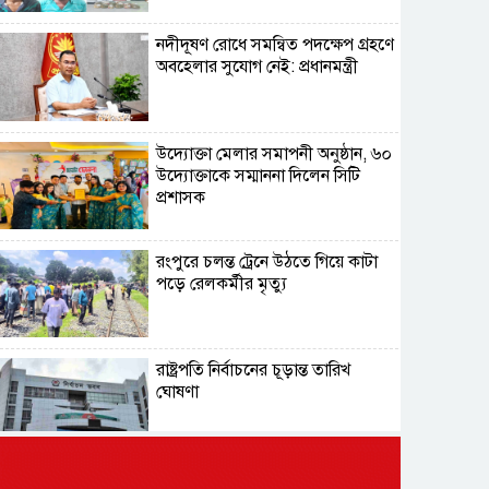
নদীদূষণ রোধে সমন্বিত পদক্ষেপ গ্রহণে
অবহেলার সুযোগ নেই: প্রধানমন্ত্রী
উদ্যোক্তা মেলার সমাপনী অনুষ্ঠান, ৬০
উদ্যোক্তাকে সম্মাননা দিলেন সিটি
প্রশাসক
রংপুরে চলন্ত ট্রেনে উঠতে গিয়ে কাটা
পড়ে রেলকর্মীর মৃত্যু
রাষ্ট্রপতি নির্বাচনের চূড়ান্ত তারিখ
ঘোষণা
সাভারের রাজপথে রক্তের দাগ,