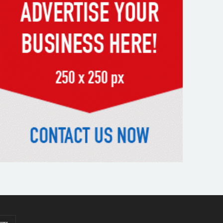
স্মৃতিতে এখনও ৫ আগস্ট
ভিসাসেবা নিয়ে ভারতীয় হাইকমিশনের
সতর্কতা জারি
দুর্নীতিমুক্ত প্রশাসন গড়াই সরকারের
মূল লক্ষ্য : ভূমিমন্ত্রী
নেসকো কেন, কোনো কিছুই রাজশাহী
থেকে যাবে না: ভূমিমন্ত্রী
নগরীকে মাদকমুক্ত ও বিভিন্ন
অপরাধমুক্ত করতে পুলিশের বিশেষ
অভিযানে গ্রেপ্তার-২২