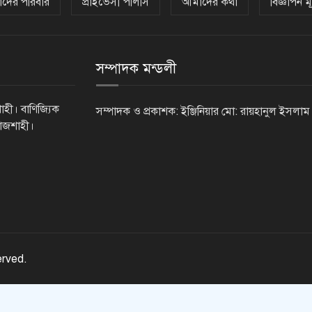
দের পরিবার
প্রাইভেসী পলিসি
আমাদের কথা
বিজ্ঞাপন মূ
সম্পাদক মন্ডলী
াহী। বাণিজ্যিক
সম্পাদক ও প্রকাশক: ইঞ্জিনিয়ার মো: রায়হানুল ইসলাম
রাজশাহী।
erved.