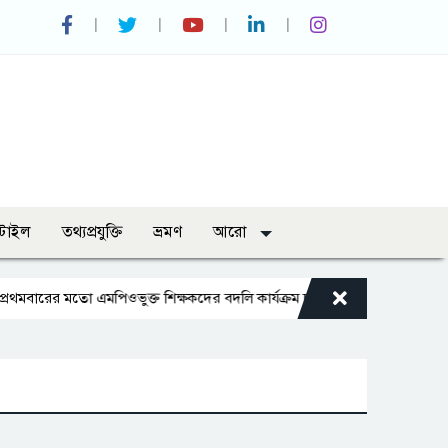
্টাইল
তথ্যপ্রযুক্তি
ভ্রমণ
আরো
ের মতো এমপিওভুক্ত শিক্ষকদের বদলি কার্যক্রম চালু
ভারপ্রাপ্ত রাষ্ট্রপতিকে শু