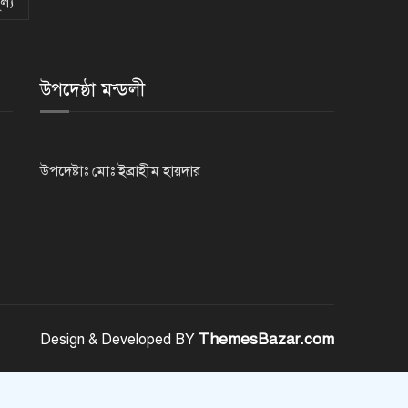
ল্য
রাজশাহীতে পুলিশের বিশেষ অভিযানে
৭ মাদক ব্যবসায়ী গ্রেপ্তার
উপদেষ্ঠা মন্ডলী
৫ আগস্ট গণতান্ত্রিক রাজনৈতিক
অধিকার পুনঃপ্রতিষ্ঠার দিন: প্রধানমন্ত্রী
উপদেষ্টাঃ মোঃ ইব্রাহীম হায়দার
নেইমারের দুর্দান্ত অ্যাসিস্টে কোয়ার্টার
ফাইনালে সান্তোস
জুলাই গণঅভ্যুত্থান দিবস আজ
ThemesBazar.com
Design & Developed BY
জুলাই স্মৃতি জাদুঘর উদ্বোধন করলেন
প্রধানমন্ত্রী