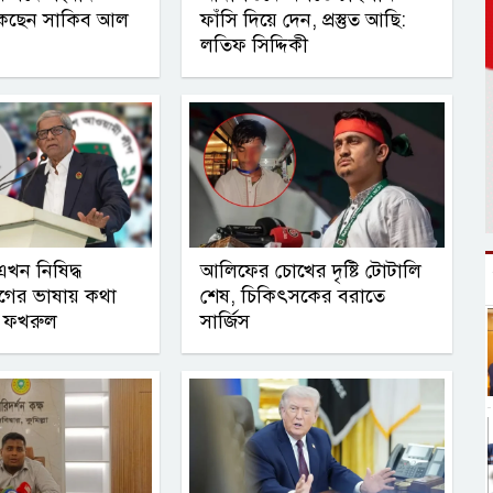
াকছেন সাকিব আল
ফাঁসি দিয়ে দেন, প্রস্তুত আছি:
লতিফ সিদ্দিকী
খন নিষিদ্ধ
আলিফের চোখের দৃষ্টি টোটালি
গের ভাষায় কথা
শেষ, চিকিৎসকের বরাতে
া ফখরুল
সার্জিস