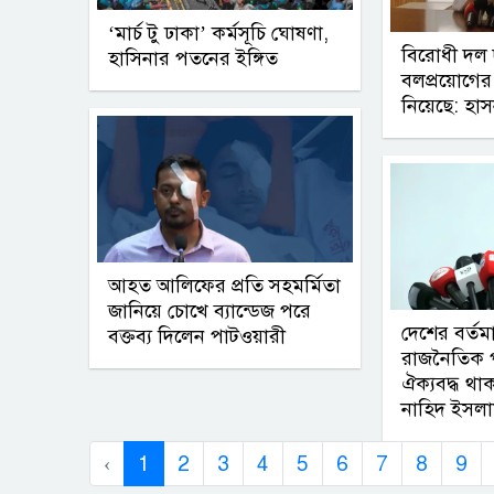
‘মার্চ টু ঢাকা’ কর্মসূচি ঘোষণা,
বিরোধী দল
হাসিনার পতনের ইঙ্গিত
বলপ্রয়োগের
নিয়েছে: হাস
আহত আলিফের প্রতি সহমর্মিতা
জানিয়ে চোখে ব্যান্ডেজ পরে
দেশের বর্তম
বক্তব্য দিলেন পাটওয়ারী
রাজনৈতিক প
ঐক্যবদ্ধ থা
নাহিদ ইসল
‹
1
2
3
4
5
6
7
8
9