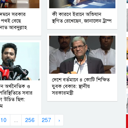
 দমনে সরকার
কী কারণে ইরানে অভিযান
 পথই বেছে
স্থগিত রেখেছেন, জানালেন ট্রাম্প
নাত আবদুল্লাহ
দেশে বর্তমানে ৪ কোটি শিক্ষিত
ান অর্থনৈতিক ও
যুবক বেকার: স্থানীয়
রিস্থিতিতে সবার
সরকারমন্ত্রী
কা উচিত ছিল:
াম
10
...
256
257
›