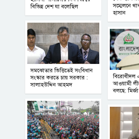
সম্মেলনে থ
বিভিন্ন দেশ যা বলেছিল
হাসান
সমঝোতার ভিত্তিতেই সংবিধান
বিরোধীদল এ
সংস্কার করতে চায় সরকার :
আওয়ামী লী
সালাহউদ্দিন আহমদ
বলছে: মির্জ