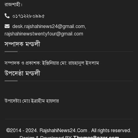
রাজশাহী।
০১৭১২২৮০৯৯৫
‘জেন-জি’ই ‘দেশের চালিকা শক্তি’, আগের
desk.rajshahinews24@gmail.com
,
মন্তব্য থেকে ইউ-টার্ন কঙ্গনা রনৌতের
rajshahinewstwentyfour@gmail.com
সম্পাদক মন্ডলী
প্রাক্তনের স্মৃতিতে গভীর রাতে ঘুম উধাও?
জেনে নিন মুক্তির উপায়
সম্পাদক ও প্রকাশক: ইঞ্জিনিয়ার মো: রায়হানুল ইসলাম
উপদেষ্ঠা মন্ডলী
দেশের আট জেলায় বজ্রবৃষ্টির আশঙ্কা, ছয়
অঞ্চলে হতে পারে ভারী বর্ষণ
উপদেষ্টাঃ মোঃ ইব্রাহীম হায়দার
অর্ধশতাধিক বাংলাদেশিসহ গ্রিসের উপকূলে
২০২ অভিবাসী উদ্ধার
©2014 - 2024. RajshahiNews24.Com . All rights reserved.