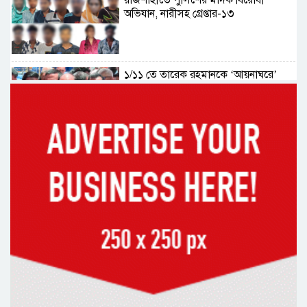
রাজশাহীতে পুলিশের মাদক বিরোধী
অভিযান, নারীসহ গ্রেপ্তার-১৩
১/১১ তে তারেক রহমানকে ‘আয়নাঘরে’
বন্দি রাখা হয়েছিল: চিফ প্রসিকিউটর
ড্যাবের প্রতিষ্ঠাবার্ষিকীতে চিকিৎসক
সমাবেশের উদ্বোধন করলেন প্রধানমন্ত্রী
১৭ বছর চাকরির পর স্থায়ীকরণের দুশ্চিন্তায়
ব্রেন স্ট্রোক, নির্বাচন অফিসকর্মীর মৃত্যু
কোরআন মজিদে ক্ষতিগ্রস্ত বলা হয়েছে