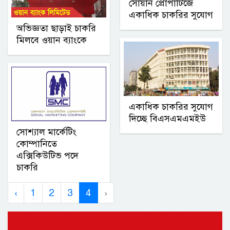
সোয়ান প্রোপার্টিজে
একাধিক চাকরির সুযোগ
অভিজ্ঞতা ছাড়াই চাকরি
মিলবে ওয়ান ব্যাংকে
একাধিক চাকরির সুযোগ
দিচ্ছে বিএসএমএমইউ
সোশ্যাল মার্কেটিং
কোম্পানিতে
এক্সিকিউটিভ পদে
চাকরি
‹
1
2
3
4
›