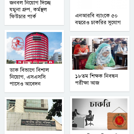
জনবল নিয়োগ দিচ্ছে
যমুনা গ্রুপ, কর্মস্থল
এনআরবি ব্যাংকে ৫০
ফিউচার পার্ক
বছরেও চাকরির সুযোগ
ডাক বিভাগে বিশাল
১৮তম শিক্ষক নিবন্ধন
নিয়োগ, এসএসসি
পরীক্ষা আজ
পাসেও আবেদন