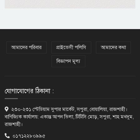
২৯ কারিগরি শিক্ষাপ্রতিষ্ঠানের কোনো
শিক্ষার্থীই পাস করেনি
২২৬টি মাদরাসার সব শিক্ষার্থী ফেল
আমাদের পরিবার
প্রাইভেসী পলিসি
আমাদের কথা
বিজ্ঞাপন মূল্য
৩১২টি প্রতিষ্ঠানের সব শিক্ষার্থীই ফেল
যোগাযোগের ঠিকানা :
এসএসসির ফল প্রকাশ, কোন বোর্ডে পাসের
২৩০-২৩১ স্টেডিয়াম সুপার মার্কেট, সপুরা, বোয়ালিয়া, রাজশাহী।
হার কত
বাণিজ্যিক কার্যালয়: একান্ত আপন ভিলা, টিটিসি মোড়, সপুরা, শাহ মখদুম,
রাজশাহী।
০১৭১২২৮০৯৯৫