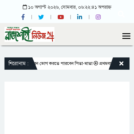
১০ অগাস্ট ২০২৬, সোমবার, ০৬:২২:৪১ অপরাহ্ন
শিরোনাম :
ি দান করলেও আজীবন ভোগ করতে পারবেন পিতা-মাতা
প্রথমবারের মতো এমপিওভুক্