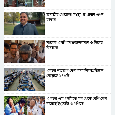
ভারতীয় গোয়েন্দা সংস্থা ‘র’ প্রধান এখন
ঢাকায়
সাবেক এমপি আক্তারুজ্জামান ৩ দিনের
রিমান্ডে
এবছর শতভাগ ফেল করা শিক্ষাপ্রতিষ্ঠান
বেড়েছে ১৭৮টি
এ বছর এসএসসিতে সব থেকে বেশি ফেল
করেছে ইংরেজি ও গণিতে