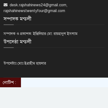
এবার এসএসসি পরীক্ষায় ফেল প্রায় ৭ লাখ
desk.rajshahinews24@gmail.com
,
শিক্ষার্থী
rajshahinewstwentyfour@gmail.com
সম্পাদক মন্ডলী
রাজশাহী শিক্ষা বোর্ডে সাত বছরের মধ্যে
ফলাফলে বড় ধস
সম্পাদক ও প্রকাশক: ইঞ্জিনিয়ার মো: রায়হানুল ইসলাম
উপদেষ্ঠা মন্ডলী
কারিগরি বোর্ডের পাশের হারে নজিরবিহীন
ধস, কমেছে জিপিএ-৫ ও
উপদেষ্টাঃ মোঃ ইব্রাহীম হায়দার
টানা ১১ বছর এসএসসিতে পাশের হারে
নোটিশ :
এগিয়ে মেয়েরা
©2014 - 2024. RajshahiNews24.Com . All rights reserved.
ThemesBazar.com
Design & Developed BY
এসিল্যান্ড হচ্ছেন ৪০ কর্মকর্তা