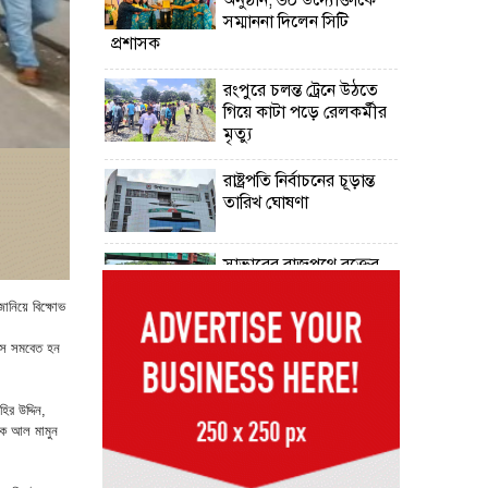
সম্মাননা দিলেন সিটি
প্রশাসক
রংপুরে চলন্ত ট্রেনে উঠতে
গিয়ে কাটা পড়ে রেলকর্মীর
মৃত্যু
রাষ্ট্রপতি নির্বাচনের চূড়ান্ত
তারিখ ঘোষণা
সাভারের রাজপথে রক্তের
দাগ, স্মৃতিতে এখনও ৫
আগস্ট
জানিয়ে বিক্ষোভ
এসে সমবেত হন
ভিসাসেবা নিয়ে ভারতীয়
হাইকমিশনের সতর্কতা
জারি
র উদ্দিন,
াষক আল মামুন
দুর্নীতিমুক্ত প্রশাসন গড়াই
সরকারের মূল লক্ষ্য :