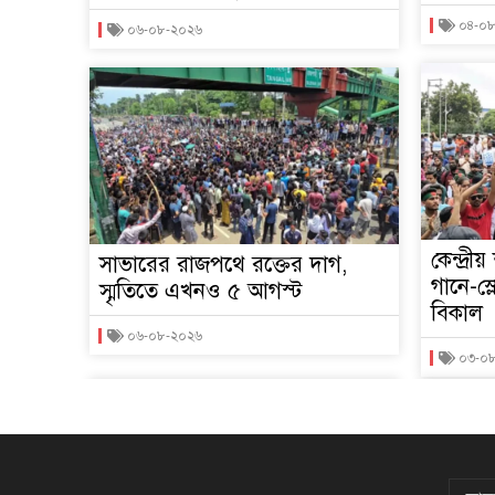
০৪-০
০৬-০৮-২০২৬
কেন্দ্রী
সাভারের রাজপথে রক্তের দাগ,
গানে-স্
স্মৃতিতে এখনও ৫ আগস্ট
বিকাল
০৬-০৮-২০২৬
০৩-০