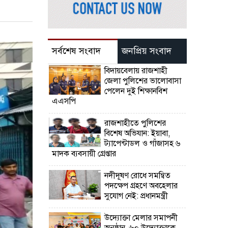
সর্বশেষ সংবাদ
জনপ্রিয় সংবাদ
বিদায়বেলায় রাজশাহী
জেলা পুলিশের ভালোবাসা
পেলেন দুই শিক্ষানবিশ
এএসপি
রাজশাহীতে পুলিশের
বিশেষ অভিযান: ইয়াবা,
ট্যাপেন্টাডল ও গাঁজাসহ ৬
মাদক ব্যবসায়ী গ্রেপ্তার
নদীদূষণ রোধে সমন্বিত
পদক্ষেপ গ্রহণে অবহেলার
সুযোগ নেই: প্রধানমন্ত্রী
উদ্যোক্তা মেলার সমাপনী
অনুষ্ঠান, ৬০ উদ্যোক্তাকে