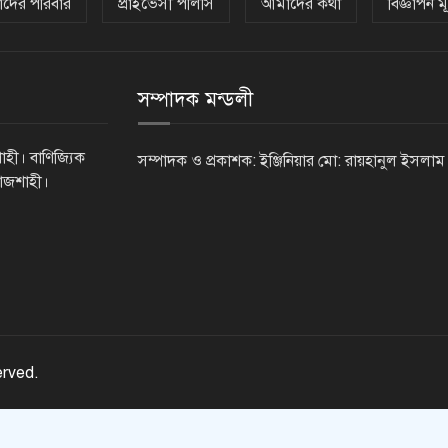
দের পরিবার
প্রাইভেসী পলিসি
আমাদের কথা
বিজ্ঞাপন মূ
সম্পাদক মন্ডলী
াহী। বাণিজ্যিক
সম্পাদক ও প্রকাশক: ইঞ্জিনিয়ার মো: রায়হানুল ইসলাম
রাজশাহী।
erved.