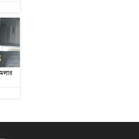
জুলাই গণঅভ্যুত্থান দিবস
আজ
জুলাই স্মৃতি জাদুঘর
উদ্বোধন করলেন প্রধানমন্ত্রী
‘জুলাই সনদ বাস্তবায়ন করে
গণতান্ত্রিক রাষ্ট্র গড়ে তোলা
হবে’
ামলার
হাসিনা পালানোর দিন
বিশ্বের বিভিন্ন দেশ যা
বলেছিল
ক্যানসারে মারা গেছেন
‘গজনি’ সিনেমার সেই
ভিলেন
ফিরে দেখা ৫ আগস্ট
গণউল্লাসে বদলে যায়