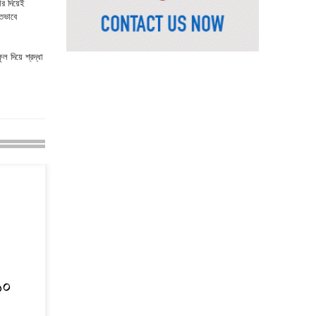
ভূমিমন্ত্রী
ার দিয়েই
িতভাবে
নেসকো কেন, কোনো কিছুই
রাজশাহী থেকে যাবে না:
ল দিয়ে শ্রদ্ধা
ভূমিমন্ত্রী
নগরীকে মাদকমুক্ত ও
বিভিন্ন অপরাধমুক্ত করতে
পুলিশের বিশেষ অভিযানে
গ্রেপ্তার-২২
রাজশাহীতে পুলিশের
বিশেষ অভিযানে ৭ মাদক
ব্যবসায়ী গ্রেপ্তার
৫ আগস্ট গণতান্ত্রিক
রাজনৈতিক অধিকার
পুনঃপ্রতিষ্ঠার দিন: প্রধানমন্ত্রী
নেইমারের দুর্দান্ত অ্যাসিস্টে
 ১০
কোয়ার্টার ফাইনালে সান্তোস