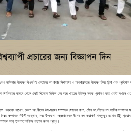
েখ হাসিনার বিরুদ্ধে বিএনপি'র নেতাদের লাগাতার মিথ্যাচার ও অপপ্রচারের বিরুদ্ধে তীব্র নিন্দা এবং প্রতিবাদ 
 কার্যালয়ের সামনে থেকে একটি বিক্ষোভ মিছিল বের করে শহরের বিভিন্ন সড়ক প্রদক্ষিণ করে একই স্থানে 
েশে বক্তব্য রাখেন, জেলা আ.লীগের উপ-প্রচার সম্পাদক সোহেল রানা, পৌর আ.লীগের সাংগঠনিক সম্পাদক মহি
লা বিষয় সম্পাদক শিউলী আক্তার, সদর উপজেলা স্বেচ্ছাসেবক লীগের সহ-সভাপতি মাহফুজুর রহমান টিটু, প্রভ
 সম্পাদক আবু হাসনাত মশিউর রহমান রুমন প্রমূখ।