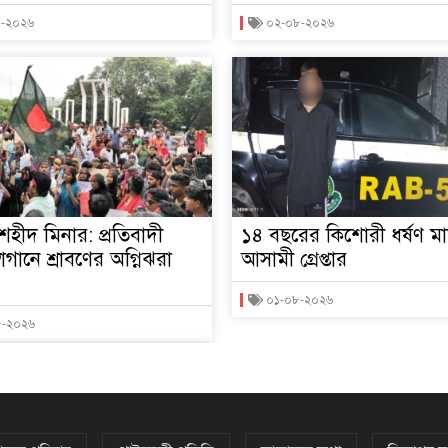
৮-২০২৬
০২-০৮-২০২৬
য় শহীদ মিনার: প্রতিবাদী
১৪ বছরের কিশোরী ধর্ষণ ম
লোগানে শ্রাবণের অগ্নিঝরা
আসামী গ্রেপ্তার
০১-০৮-২০২৬
৮-২০২৬