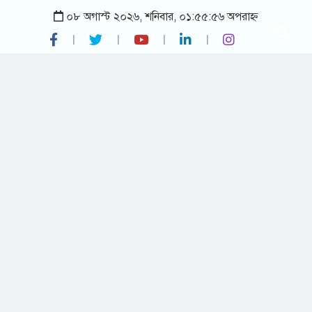
০৮ অগাস্ট ২০২৬, শনিবার, ০১:৫৫:৫৬ অপরাহ্ন