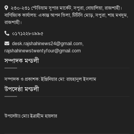
রাষ্ট্রপতি নির্বাচন: ডাকা হবে সংসদের বিশেষ
২৩০-২৩১ স্টেডিয়াম সুপার মার্কেট, সপুরা, বোয়ালিয়া, রাজশাহী।
অধিবেশন
বাণিজ্যিক কার্যালয়: একান্ত আপন ভিলা, টিটিসি মোড়, সপুরা, শাহ মখদুম,
রাজশাহী।
০১৭১২২৮০৯৯৫
বিএনপি নেতাকর্মীদের ‘খাই খাই’ বন্ধের
আহ্বান এমপি জামালের
desk.rajshahinews24@gmail.com
,
rajshahinewstwentyfour@gmail.com
সম্পাদক মন্ডলী
২৩তম রাষ্ট্রপতি হিসেবে আলোচনায় যারা
সম্পাদক ও প্রকাশক: ইঞ্জিনিয়ার মো: রায়হানুল ইসলাম
উপদেষ্ঠা মন্ডলী
বিদায়বেলায় রাজশাহী জেলা পুলিশের
ভালোবাসা পেলেন দুই শিক্ষানবিশ এএসপি
উপদেষ্টাঃ মোঃ ইব্রাহীম হায়দার
রাজশাহীতে পুলিশের বিশেষ অভিযান: