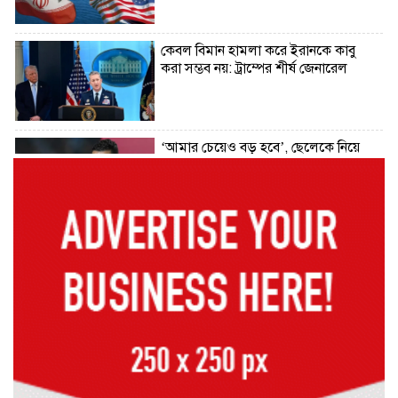
কেবল বিমান হামলা করে ইরানকে কাবু
করা সম্ভব নয়: ট্রাম্পের শীর্ষ জেনারেল
‘আমার চেয়েও বড় হবে’, ছেলেকে নিয়ে
রোনালদোর বড় আশা
৫৪ রানে অলআউট হয়ে ইনিংস ব্যবধানে
হারল বাংলাদেশ
‘জেন-জি’ই ‘দেশের চালিকা শক্তি’, আগের
মন্তব্য থেকে ইউ-টার্ন কঙ্গনা রনৌতের