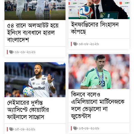
ইনফান্তিনোর সিংহাসন
৫৪ রানে অলআউট হয়ে
কাঁপছে
ইনিংস ব্যবধানে হারল
বাংলাদেশ
০৪-০৮-২০২৬
০৮-০৮-২০২৬
কিনবে বলেও
এমিলিয়ানো মার্টিনেজকে
নেইমারের দুর্দান্ত
দলে ভেড়ালো না
অ্যাসিস্টে কোয়ার্টার
জুভেন্টাস
ফাইনালে সান্তোস
০৩-০৮-২০২৬
০৫-০৮-২০২৬