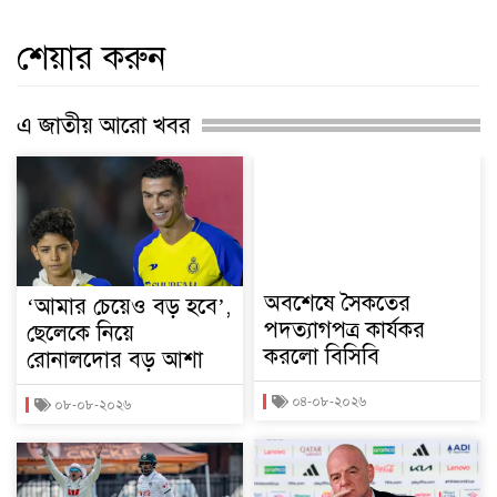
শেয়ার করুন
এ জাতীয় আরো খবর
অবশেষে সৈকতের
‘আমার চেয়েও বড় হবে’,
পদত্যাগপত্র কার্যকর
ছেলেকে নিয়ে
করলো বিসিবি
রোনালদোর বড় আশা
০৪-০৮-২০২৬
০৮-০৮-২০২৬