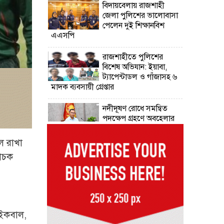
বিদায়বেলায় রাজশাহী
জেলা পুলিশের ভালোবাসা
পেলেন দুই শিক্ষানবিশ
এএসপি
রাজশাহীতে পুলিশের
বিশেষ অভিযান: ইয়াবা,
ট্যাপেন্টাডল ও গাঁজাসহ ৬
মাদক ব্যবসায়ী গ্রেপ্তার
নদীদূষণ রোধে সমন্বিত
পদক্ষেপ গ্রহণে অবহেলার
সুযোগ নেই: প্রধানমন্ত্রী
ে রাখা
উদ্যোক্তা মেলার সমাপনী
বাচক
অনুষ্ঠান, ৬০ উদ্যোক্তাকে
সম্মাননা দিলেন সিটি
প্রশাসক
রংপুরে চলন্ত ট্রেনে উঠতে
গিয়ে কাটা পড়ে রেলকর্মীর
 ইকবাল,
মৃত্যু