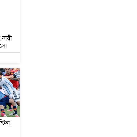
হ নারী
 হলো
্টিনা,