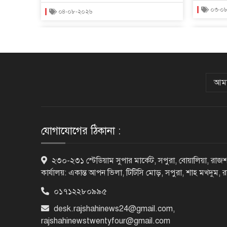
০৩-০
০৪-০৮-২০২৬
আমা
যোগাযোগের ঠিকানা :
২৩০-২৩১ স্টেডিয়াম সুপার মার্কেট, সপুরা, বোয়ালিয়া, রাজশ
কার্যালয়: একান্ত আপন ভিলা, টিটিসি মোড়, সপুরা, শাহ মখদুম, 
০১৭১২২৮০৯৯৫
desk.rajshahinews24@gmail.com
,
rajshahinewstwentyfour@gmail.com