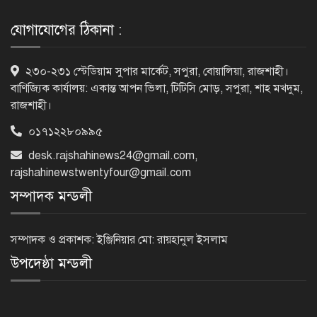
রোনালদোর বড় আশা
যোগাযোগের ঠিকানা :
৫৪ রানে অলআউট হয়ে ইনিংস ব্যবধানে
২৩০-২৩১ স্টেডিয়াম সুপার মার্কেট, সপুরা, বোয়ালিয়া, রাজশাহী।
হারল বাংলাদেশ
বাণিজ্যিক কার্যালয়: একান্ত আপন ভিলা, টিটিসি মোড়, সপুরা, শাহ মখদুম,
রাজশাহী।
০১৭১২২৮০৯৯৫
‘জেন-জি’ই ‘দেশের চালিকা শক্তি’, আগের
desk.rajshahinews24@gmail.com
,
মন্তব্য থেকে ইউ-টার্ন কঙ্গনা রনৌতের
rajshahinewstwentyfour@gmail.com
সম্পাদক মন্ডলী
প্রাক্তনের স্মৃতিতে গভীর রাতে ঘুম উধাও?
জেনে নিন মুক্তির উপায়
সম্পাদক ও প্রকাশক: ইঞ্জিনিয়ার মো: রায়হানুল ইসলাম
উপদেষ্ঠা মন্ডলী
দেশের আট জেলায় বজ্রবৃষ্টির আশঙ্কা, ছয়
অঞ্চলে হতে পারে ভারী বর্ষণ