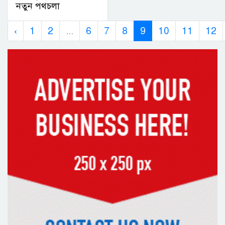
নতুন পথচলা
‹
1
2
...
6
7
8
9
10
11
12