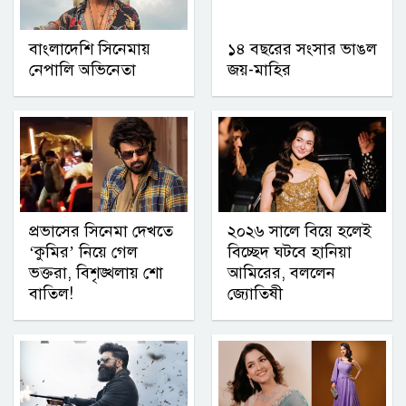
বাংলাদেশি সিনেমায়
১৪ বছরের সংসার ভাঙল
নেপালি অভিনেতা
জয়-মাহির
প্রভাসের সিনেমা দেখতে
২০২৬ সালে বিয়ে হলেই
‘কুমির’ নিয়ে গেল
বিচ্ছেদ ঘটবে হানিয়া
ভক্তরা, বিশৃঙ্খলায় শো
আমিরের, বললেন
বাতিল!
জ্যোতিষী