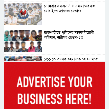
সোমবার এসএসসি ও সমমানের ফল,
মোবাইলে জানবেন যেভাবে
রাজশাহীতে পুলিশের মাদক বিরোধী
অভিযান, নারীসহ গ্রেপ্তার-১৩
১/১১ তে তারেক রহমানকে ‘আয়নাঘরে’
বন্দি রাখা হয়েছিল: চিফ প্রসিকিউটর
ড্যাবের প্রতিষ্ঠাবার্ষিকীতে চিকিৎসক
সমাবেশের উদ্বোধন করলেন প্রধানমন্ত্রী