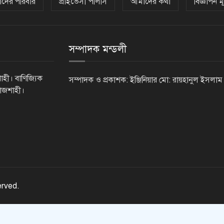
দের পরিবার
প্রাইভেসী পলিসি
আমাদের কথা
বিজ্ঞাপন মূ
সম্পাদক মন্ডলী
াহী। বাণিজ্যিক
সম্পাদক ও প্রকাশক: ইঞ্জিনিয়ার মো: রায়হানুল ইসলাম
রাজশাহী।
erved.