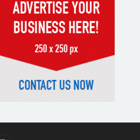
র‌্যাবের বিশেষ অভিযানে দুর্গাপুরে
চাঞ্চল্যকর ধর্ষণচেষ্টা মামলার পলাতক
আসামি গ্রেফতার
পাঁচতলার কার্নিশে আটকা
মাদ্রাসাছাত্রীকে উদ্ধার করল ফায়ার
সার্ভিস
মন্দিরের নিজস্ব জমি ক্রয়, রাসিক
প্রশাসক রিটনের উপস্থিতিতে মহোৎসব
হরমুজ প্রণালি খুলতে যুক্তরাষ্ট্রকে
ইরানের ৬ শর্ত