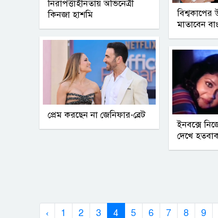
নিরাপত্তাহীনতায় অভিনেত্রী
বিশ্বকাপের উ
কিনজা হাশমি
মাতাবেন বা
প্রেম করছেন না জেনিফার-ব্রেট
ইনবক্সে নি
দেখে হতবাক
‹
1
2
3
4
5
6
7
8
9