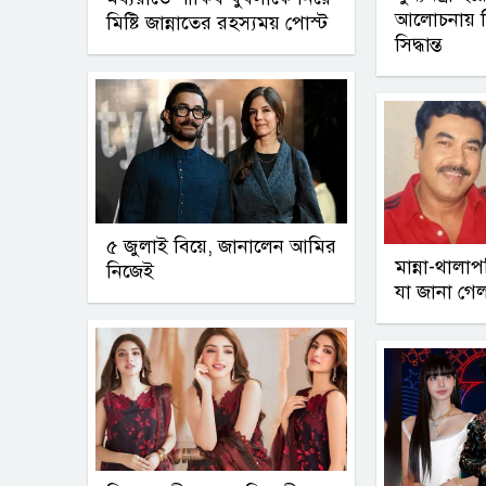
আলোচনায় ব
মিষ্টি জান্নাতের রহস্যময় পোস্ট
সিদ্ধান্ত
৫ জুলাই বিয়ে, জানালেন আমির
মান্না-থালা
নিজেই
যা জানা গে