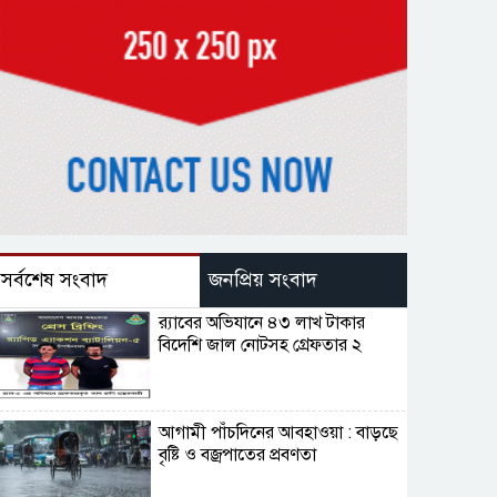
সর্বশেষ সংবাদ
জনপ্রিয় সংবাদ
র‌্যাবের অভিযানে ৪৩ লাখ টাকার
বিদেশি জাল নোটসহ গ্রেফতার ২
আগামী পাঁচদিনের আবহাওয়া : বাড়ছে
বৃষ্টি ও বজ্রপাতের প্রবণতা