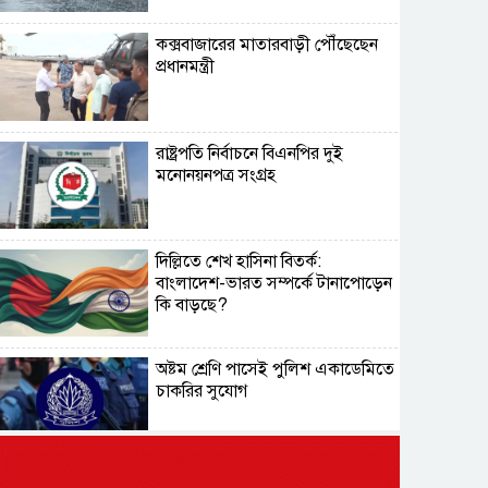
কক্সবাজারের মাতারবাড়ী পৌঁছেছেন
প্রধানমন্ত্রী
রাষ্ট্রপতি নির্বাচনে বিএনপির দুই
মনোনয়নপত্র সংগ্রহ
দিল্লিতে শেখ হাসিনা বিতর্ক:
বাংলাদেশ-ভারত সম্পর্কে টানাপোড়েন
কি বাড়ছে?
অষ্টম শ্রেণি পাসেই পুলিশ একাডেমিতে
চাকরির সুযোগ
কক্সবাজারের পথে প্রধানমন্ত্রী