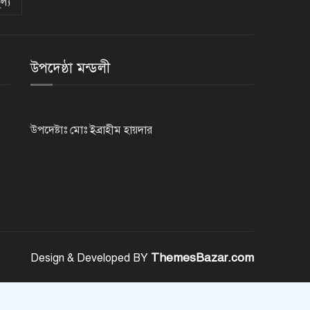
ল্য
গুরুতর অসুস্থ ‘বালিকা বধূ’, দোয়া
চাইলেন স্বামী
উপদেষ্ঠা মন্ডলী
ট্রেজারি বিল-বন্ডে ব্যক্তি বিনিয়োগ
কমেছে
উপদেষ্টাঃ মোঃ ইব্রাহীম হায়দার
ফ্যাসিবাদবিরোধী শক্তির ঐক্যবদ্ধ
প্রচেষ্টা ছাড়া জুলাই গণঅভ্যুত্থানের
প্রত্যাশা পূরণ হবে না
রাজশাহীতে কমিউনিটি পুলিশিং সভা,
মাদক-সন্ত্রাস প্রতিরোধে জনগণকে
পাশে থাকার আহ্বান
ThemesBazar.com
Design & Developed BY
‘হাসিনা কার্ড’ খেললে সম্পর্ক বন্ধুত্বপূর্ণ
কীভাবে হবে: ভারতের উদ্দেশে