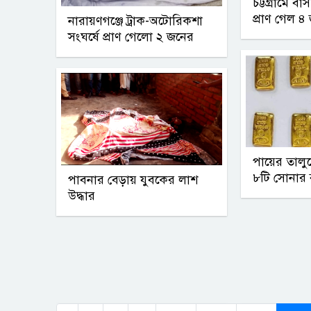
চট্টগ্রামে ব
প্রাণ গেল ৪
নারায়ণগঞ্জে ট্রাক-অটোরিকশা
সংঘর্ষে প্রাণ গেলো ২ জনের
পায়ের তাল
৮টি সোনার 
পাবনার বেড়ায় যুবকের লাশ
উদ্ধার