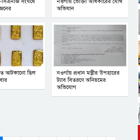
াস-সিএনজি সংঘর্ষে
নওগাঁয় ভোক্তা অধিকারের যৌথ
 জনের
অভিযান
ুতে আটকানো ছিল
নওগাঁয় প্রধান মন্ত্রীর উপহারের
বার
ট্যাব বিতরণে অনিয়মের
অভিযোগ