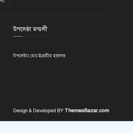
ল্য
রাজশাহীতে পুলিশের বিশেষ অভিযানে
৭ মাদক ব্যবসায়ী গ্রেপ্তার
উপদেষ্ঠা মন্ডলী
৫ আগস্ট গণতান্ত্রিক রাজনৈতিক
অধিকার পুনঃপ্রতিষ্ঠার দিন: প্রধানমন্ত্রী
উপদেষ্টাঃ মোঃ ইব্রাহীম হায়দার
নেইমারের দুর্দান্ত অ্যাসিস্টে কোয়ার্টার
ফাইনালে সান্তোস
জুলাই গণঅভ্যুত্থান দিবস আজ
ThemesBazar.com
Design & Developed BY
জুলাই স্মৃতি জাদুঘর উদ্বোধন করলেন
প্রধানমন্ত্রী