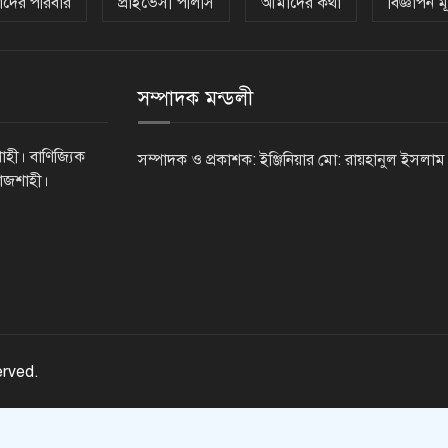
দের পরিবার
প্রাইভেসী পলিসি
আমাদের কথা
বিজ্ঞাপন মূ
সম্পাদক মন্ডলী
াহী। বাণিজ্যিক
সম্পাদক ও প্রকাশক: ইঞ্জিনিয়ার মো: রায়হানুল ইসলাম
রাজশাহী।
erved.