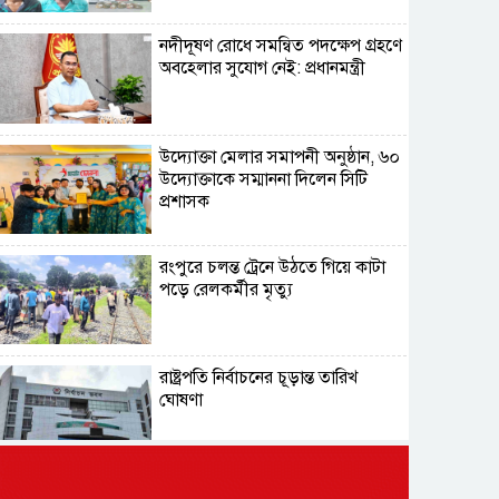
নদীদূষণ রোধে সমন্বিত পদক্ষেপ গ্রহণে
অবহেলার সুযোগ নেই: প্রধানমন্ত্রী
উদ্যোক্তা মেলার সমাপনী অনুষ্ঠান, ৬০
উদ্যোক্তাকে সম্মাননা দিলেন সিটি
প্রশাসক
রংপুরে চলন্ত ট্রেনে উঠতে গিয়ে কাটা
পড়ে রেলকর্মীর মৃত্যু
রাষ্ট্রপতি নির্বাচনের চূড়ান্ত তারিখ
ঘোষণা
সাভারের রাজপথে রক্তের দাগ,