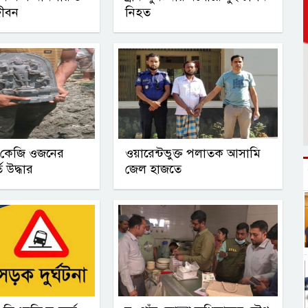
জীবন
নিহত
২ কেজি ওজনের
ওয়ারেন্টভুক্ত পলাতক আসামি
ি উদ্ধার
জেল হাজতে