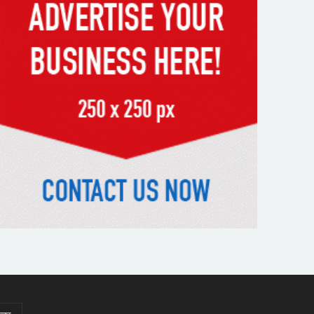
স্মৃতিতে এখনও ৫ আগস্ট
ভিসাসেবা নিয়ে ভারতীয় হাইকমিশনের
সতর্কতা জারি
দুর্নীতিমুক্ত প্রশাসন গড়াই সরকারের
মূল লক্ষ্য : ভূমিমন্ত্রী
নেসকো কেন, কোনো কিছুই রাজশাহী
থেকে যাবে না: ভূমিমন্ত্রী
নগরীকে মাদকমুক্ত ও বিভিন্ন
অপরাধমুক্ত করতে পুলিশের বিশেষ
অভিযানে গ্রেপ্তার-২২