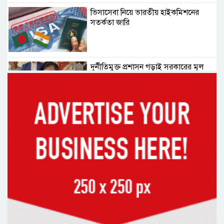
ভিসাসেবা নিয়ে ভারতীয় হাইকমিশনের
সতর্কতা জারি
দুর্নীতিমুক্ত প্রশাসন গড়াই সরকারের মূল
লক্ষ্য : ভূমিমন্ত্রী
নেসকো কেন, কোনো কিছুই রাজশাহী থেকে
যাবে না: ভূমিমন্ত্রী
নগরীকে মাদকমুক্ত ও বিভিন্ন অপরাধমুক্ত
করতে পুলিশের বিশেষ অভিযানে
গ্রেপ্তার-২২