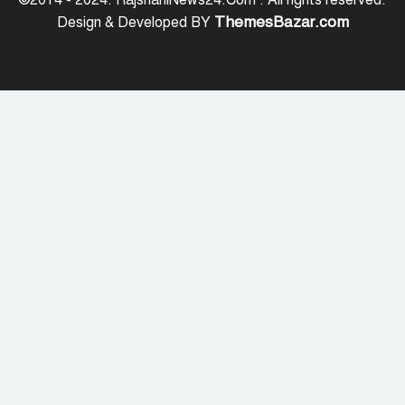
©2014 - 2024. RajshahiNews24.Com . All rights reserved.
ThemesBazar.com
Design & Developed BY
রাজশাহীর গোদাগাড়ীতে খাল খননে
অনিয়মের অভিযোগ
নাটোরের পরিবহন সেক্টর হবে
চাঁদাবাজিমুক্ত, কঠোর হুঁশিয়ারি পুলিশ
সুপারের
নওগাঁয় শ্লীলতাহানির অভিযোগে প্রধান
শিক্ষকের বিরুদ্ধে মামলা