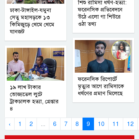
শিশু রামিসা ধর্ষণ-হত্যা:
ফরেনসিক প্রতিবেদনে
ঢাকা-টাঙ্গাইল-যমুনা
উঠে এলো গা শিউরে
সেতু মহাসড়কে ১৩
ওঠা তথ্য
কিমিজুড়ে থেমে থেমে
যানজট
ফরেনসিক রিপোর্টে
মৃত্যুর আগে রামিসাকে
১৯ লাখ টাকার
ধর্ষণের প্রমাণ মিলেছে
ভোজ্যতেল লুটে
ট্রাকচালক হত্যা, গ্রেপ্তার
৪
‹
1
2
...
6
7
8
9
10
11
12