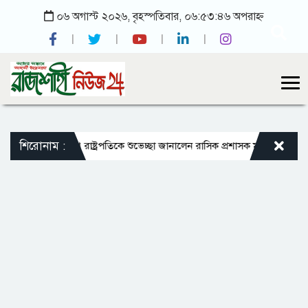
০৬ অগাস্ট ২০২৬, বৃহস্পতিবার, ০৬:৫৩:৪৬ অপরাহ্ন
শিরোনাম :
ালু
ভারপ্রাপ্ত রাষ্ট্রপতিকে শুভেচ্ছা জানালেন রাসিক প্রশাসক মাহফুজুর রহমান রি