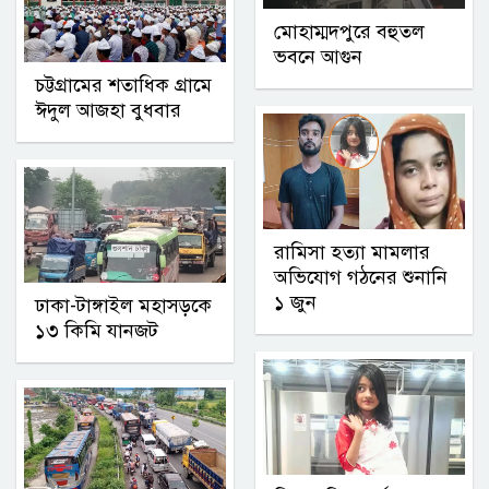
মোহাম্মদপুরে বহুতল
ভবনে আগুন
চট্টগ্রামের শতাধিক গ্রামে
ঈদুল আজহা বুধবার
রামিসা হত্যা মামলার
অভিযোগ গঠনের শুনানি
১ জুন
ঢাকা-টাঙ্গাইল মহাসড়কে
১৩ কিমি যানজট