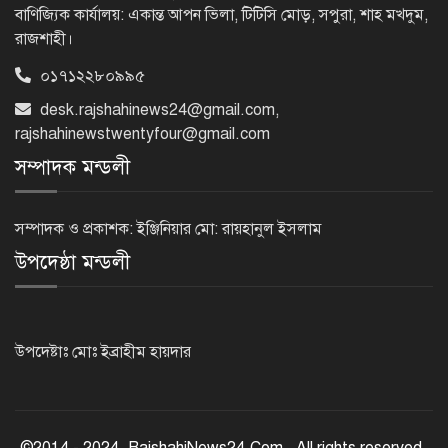
প্রধানমন্ত্রী
বাণিজ্যিক কার্যালয়: একান্ত আপন ভিলা, টিটিসি মোড়, সপুরা, শাহ মখদুম,
রাজশাহী।
০১৭১২২৮০৯৯৫
‘জুলাই সনদ বাস্তবায়ন করে গণতান্ত্রিক রাষ্ট্র
desk.rajshahinews24@gmail.com
,
গড়ে তোলা হবে’
rajshahinewstwentyfour@gmail.com
সম্পাদক মন্ডলী
হাসিনা পালানোর দিন বিশ্বের বিভিন্ন দেশ যা
বলেছিল
সম্পাদক ও প্রকাশক: ইঞ্জিনিয়ার মো: রায়হানুল ইসলাম
উপদেষ্ঠা মন্ডলী
ক্যানসারে মারা গেছেন ‘গজনি’ সিনেমার
সেই ভিলেন
উপদেষ্টাঃ মোঃ ইব্রাহীম হায়দার
ফিরে দেখা ৫ আগস্ট গণউল্লাসে বদলে যায়
থমথমে রাজধানী