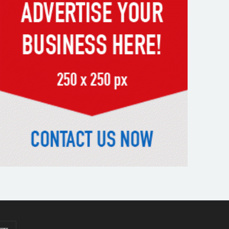
সমাবেশের উদ্বোধন করলেন প্রধানমন্ত্রী
১৭ বছর চাকরির পর স্থায়ীকরণের
দুশ্চিন্তায় ব্রেন স্ট্রোক, নির্বাচন
অফিসকর্মীর মৃত্যু
কোরআন মজিদে ক্ষতিগ্রস্ত বলা হয়েছে
যাদের
হরমুজ চুক্তির বিনিময়ে ইরানের বন্দর
অবরোধ তুলে নেবে যুক্তরাষ্ট্র
কেবল বিমান হামলা করে ইরানকে
কাবু করা সম্ভব নয়: ট্রাম্পের শীর্ষ
জেনারেল