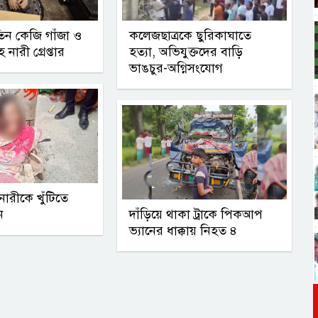
িন কেজি গাঁজা ও
কলেজছাত্রকে ছুরিকাঘাতে
হ নারী গ্রেপ্তার
হত্যা, অভিযুক্তদের বাড়ি
ভাঙচুর-অগ্নিসংযোগ
ারীকে খুঁটিতে
ন
দাঁড়িয়ে থাকা ট্রাকে পিকআপ
ভ্যানের ধাক্কায় নিহত ৪