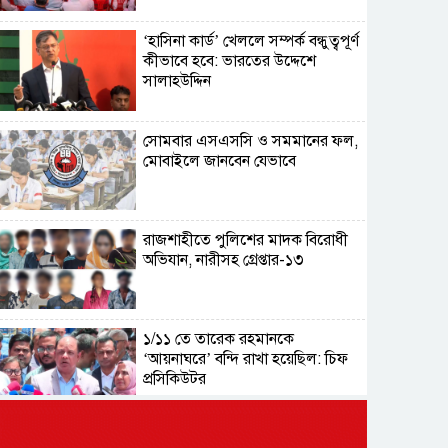
‘হাসিনা কার্ড’ খেললে সম্পর্ক বন্ধুত্বপূর্ণ
কীভাবে হবে: ভারতের উদ্দেশে
সালাহউদ্দিন
সোমবার এসএসসি ও সমমানের ফল,
মোবাইলে জানবেন যেভাবে
রাজশাহীতে পুলিশের মাদক বিরোধী
অভিযান, নারীসহ গ্রেপ্তার-১৩
১/১১ তে তারেক রহমানকে
‘আয়নাঘরে’ বন্দি রাখা হয়েছিল: চিফ
প্রসিকিউটর
ড্যাবের প্রতিষ্ঠাবার্ষিকীতে চিকিৎসক