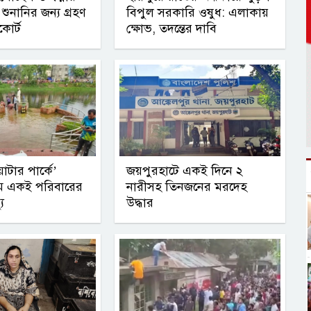
ুনানির জন্য গ্রহণ
বিপুল সরকারি ওষুধ: এলাকায়
োর্ট
ক্ষোভ, তদন্তের দাবি
টার পার্কে’
জয়পুরহাটে একই দিনে ২
ে একই পরিবারের
নারীসহ তিনজনের মরদেহ
ু
উদ্ধার