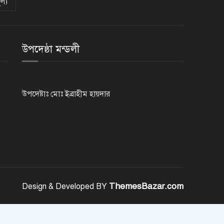
ল্য
‘আমার চেয়েও বড় হবে’, ছেলেকে
নিয়ে রোনালদোর বড় আশা
উপদেষ্ঠা মন্ডলী
৫৪ রানে অলআউট হয়ে ইনিংস
ব্যবধানে হারল বাংলাদেশ
উপদেষ্টাঃ মোঃ ইব্রাহীম হায়দার
‘জেন-জি’ই ‘দেশের চালিকা শক্তি’,
আগের মন্তব্য থেকে ইউ-টার্ন কঙ্গনা
রনৌতের
প্রাক্তনের স্মৃতিতে গভীর রাতে ঘুম
উধাও? জেনে নিন মুক্তির উপায়
ThemesBazar.com
Design & Developed BY
দেশের আট জেলায় বজ্রবৃষ্টির আশঙ্কা,
ছয় অঞ্চলে হতে পারে ভারী বর্ষণ