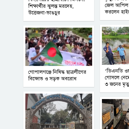
জেল আপিল শ
শিক্ষার্থীর ঝুলন্ত মরদেহ,
করলেন হাইক
উত্তেজনা-ভাঙচুর
‘ডিএনডি ওয়া
গোপালগঞ্জে নিষিদ্ধ ছাত্রলীগের
গোসলে নেম
বিক্ষোভ ও সড়ক অবরোধ
৩ জনের মৃত্য