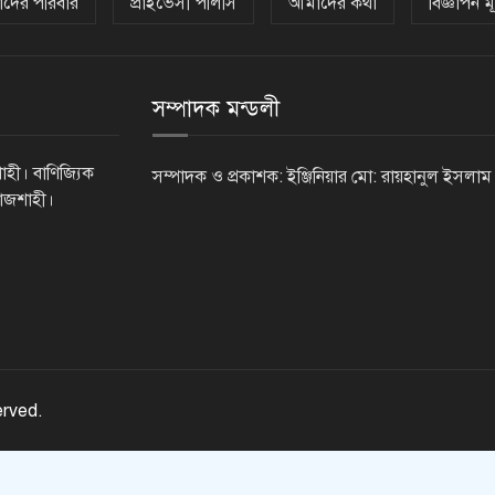
দের পরিবার
প্রাইভেসী পলিসি
আমাদের কথা
বিজ্ঞাপন মূ
সম্পাদক মন্ডলী
াহী। বাণিজ্যিক
সম্পাদক ও প্রকাশক: ইঞ্জিনিয়ার মো: রায়হানুল ইসলাম
রাজশাহী।
erved.