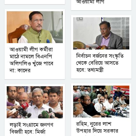
আওয়ামী লীগ
আওয়ামী লীগ কর্মীরা
নির্বাচন বর্জনের সংস্কৃতি
মাঠে নামলে বিএনপি
থেকে বেরিয়ে আসতে
অলিগলিও খুঁজে পাবে
হবে: তথ্যমন্ত্রী
না: কাদের
রহিম, নুরের লাশ
লড়াই সংগ্রামে জনগণ
উপহার দিয়ে সরকার
বিজয়ী হবে: মির্জা