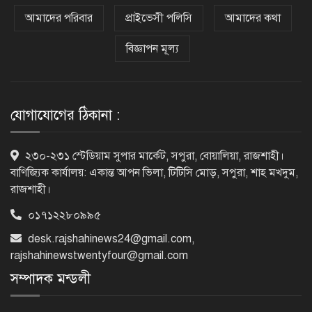
নগরীকে মাদকমুক্ত ও বিভিন্ন অপরাধমুক্ত
করতে পুলিশের বিশেষ অভিযানে
আমাদের পরিবার
প্রাইভেসী পলিসি
আমাদের কথা
গ্রেপ্তার-২২
বিজ্ঞাপন মূল্য
রাজশাহীতে পুলিশের বিশেষ অভিযানে ৭
মাদক ব্যবসায়ী গ্রেপ্তার
যোগাযোগের ঠিকানা :
৫ আগস্ট গণতান্ত্রিক রাজনৈতিক অধিকার
২৩০-২৩১ স্টেডিয়াম সুপার মার্কেট, সপুরা, বোয়ালিয়া, রাজশাহী।
পুনঃপ্রতিষ্ঠার দিন: প্রধানমন্ত্রী
বাণিজ্যিক কার্যালয়: একান্ত আপন ভিলা, টিটিসি মোড়, সপুরা, শাহ মখদুম,
রাজশাহী।
০১৭১২২৮০৯৯৫
নেইমারের দুর্দান্ত অ্যাসিস্টে কোয়ার্টার
desk.rajshahinews24@gmail.com
,
ফাইনালে সান্তোস
rajshahinewstwentyfour@gmail.com
সম্পাদক মন্ডলী
জুলাই গণঅভ্যুত্থান দিবস আজ