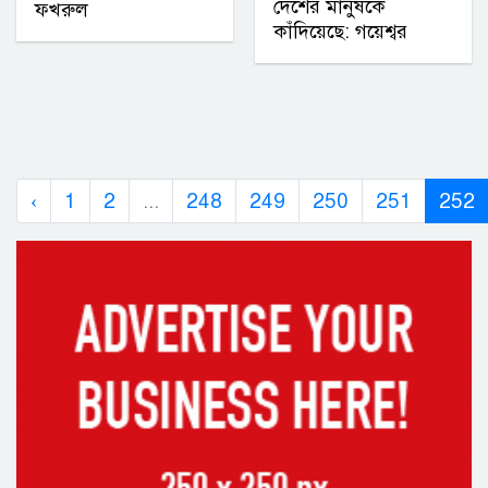
দেশের মানুষকে
ফখরুল
কাঁদিয়েছে: গয়েশ্বর
‹
1
2
...
248
249
250
251
252