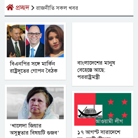
প্রচ্ছদ
রাজনীতি সকল খবর
বাংলাদেশের মানুষ
বিএনপির সঙ্গে মার্কিন
বেহেস্তে আছে:
রাষ্ট্রদূতের গোপন বৈঠক
পররাষ্ট্রমন্ত্রী
‘খালেদা জিয়ার
১৭ আগস্ট সারাদেশে
অসুস্থতার বিষয়টি গুজব’