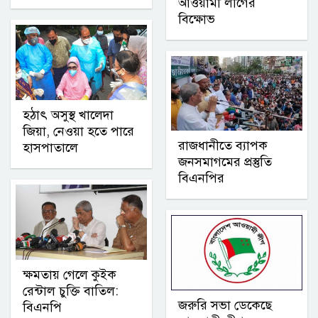
আওয়ামী লীগের
বিক্ষোভ
হঠাৎ অসুস্থ খালেদা
জিয়া, নেওয়া হতে পারে
রাজধানীতে ব্যাপক
হাসপাতালে
জনসমাগমের প্রস্তুতি
বিএনপির
ক্ষমতায় গেলে কুইক
রেন্টাল চুক্তি বাতিল:
জরুরি সভা ডেকেছে
বিএনপি