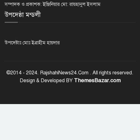
সম্পাদক ও প্রকাশক: ইঞ্জিনিয়ার মো: রায়হানুল ইসলাম
উপদেষ্ঠা মন্ডলী
জুলাই স্মৃতি জাদুঘর উদ্বোধন করলেন
প্রধানমন্ত্রী
উপদেষ্টাঃ মোঃ ইব্রাহীম হায়দার
‘জুলাই সনদ বাস্তবায়ন করে গণতান্ত্রিক রাষ্ট্র
গড়ে তোলা হবে’
©2014 - 2024. RajshahiNews24.Com . All rights reserved.
ThemesBazar.com
Design & Developed BY
হাসিনা পালানোর দিন বিশ্বের বিভিন্ন দেশ যা
বলেছিল
ক্যানসারে মারা গেছেন ‘গজনি’ সিনেমার
সেই ভিলেন