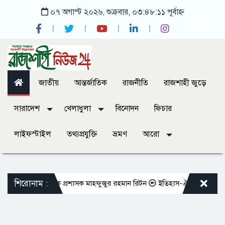
০৭ অগাস্ট ২০২৬, শুক্রবার, ০৩:৪৮:১১ পূর্বাহ্ন
জাতীয়
আন্তর্জাতিক
রাজনীতি
রাজশাহী জুড়ে
সারাদেশ
খেলাধুলা
বিনোদন
ফিচার
লাইফস্টাইল
তথ্যপ্রযুক্তি
ভ্রমণ
আরো
শিরোনাম :
ছা জানালেন রাসিক প্রশাসক মাহফুজুর রহমান রিটন
ইতিহাস-ঐতিহ্যের সাক্ষী বাঘা 