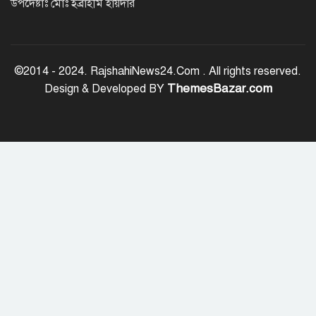
উপদেষ্টাঃ মোঃ ইব্রাহীম হায়দার
ট্রেজারি বিল-বন্ডে ব্যক্তি বিনিয়োগ কমেছে
©2014 - 2024. RajshahiNews24.Com . All rights reserved.
ThemesBazar.com
Design & Developed BY
ফ্যাসিবাদবিরোধী শক্তির ঐক্যবদ্ধ প্রচেষ্টা
ছাড়া জুলাই গণঅভ্যুত্থানের প্রত্যাশা পূরণ
হবে না
রাজশাহীতে কমিউনিটি পুলিশিং সভা,
মাদক-সন্ত্রাস প্রতিরোধে জনগণকে পাশে
থাকার আহ্বান
‘হাসিনা কার্ড’ খেললে সম্পর্ক বন্ধুত্বপূর্ণ
কীভাবে হবে: ভারতের উদ্দেশে সালাহউদ্দিন