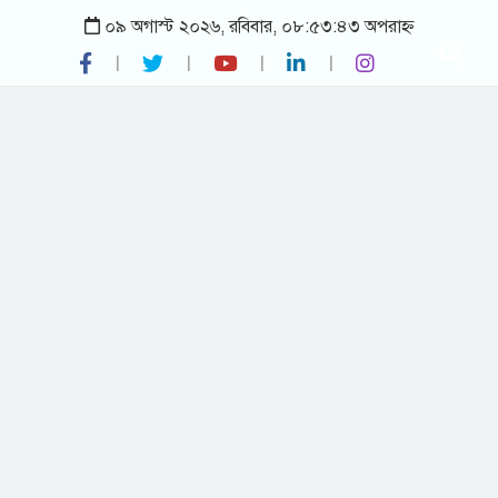
০৯ অগাস্ট ২০২৬, রবিবার, ০৮:৫৩:৪৩ অপরাহ্ন