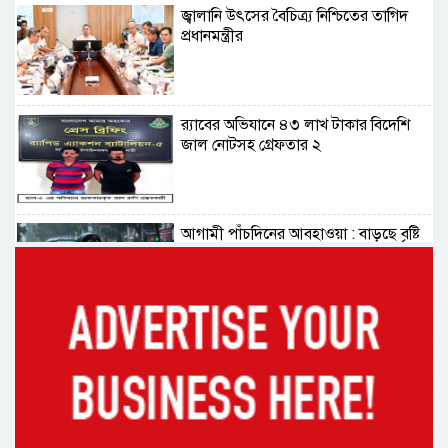
জ্বালানি উৎসের বৈচিত্র্য নিশ্চিতের তাগিদ
প্রধানমন্ত্রীর
র‌্যাবের অভিযানে ৪৩ লাখ টাকার বিদেশি
জাল নোটসহ গ্রেফতার ২
আগামী পাঁচদিনের আবহাওয়া : বাড়ছে বৃষ্টি
ও বজ্রপাতের প্রবণতা
কক্সবাজারের মাতারবাড়ী পৌঁছেছেন
প্রধানমন্ত্রী