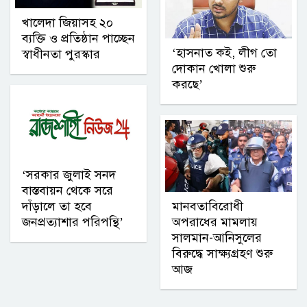
খালেদা জিয়াসহ ২০
ব্যক্তি ও প্রতিষ্ঠান পাচ্ছেন
‘হাসনাত কই, লীগ তো
স্বাধীনতা পুরস্কার
দোকান খোলা শুরু
করছে’
‘সরকার জুলাই সনদ
বাস্তবায়ন থেকে সরে
দাঁড়ালে তা হবে
মানবতাবিরোধী
জনপ্রত্যাশার পরিপন্থি’
অপরাধের মামলায়
সালমান-আনিসুলের
বিরুদ্ধে সাক্ষ্যগ্রহণ শুরু
আজ