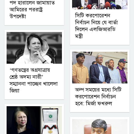
পদ হারালেন জামায়াত
আমিরের পররাষ্ট্র
সিটি করপোরেশন
উপদেষ্টা
নির্বাচন নিয়ে যে বার্তা
দিলেন এলজিআরডি
মন্ত্রী
‘গণতন্ত্রের অগ্রযাত্রায়
শ্রেষ্ঠ অদম্য নারী’
সম্মাননা পাচ্ছেন খালেদা
অল্প সময়ের মধ্যে সিটি
জিয়া
করপোরেশন নির্বাচন
হবে: মির্জা ফখরুল