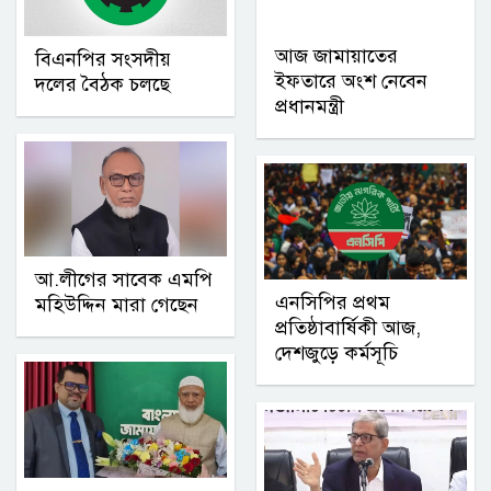
আজ জামায়াতের
বিএনপির সংসদীয়
ইফতারে অংশ নেবেন
দলের বৈঠক চলছে
প্রধানমন্ত্রী
আ.লীগের সাবেক এমপি
এনসিপির প্রথম
মহিউদ্দিন মারা গেছেন
প্রতিষ্ঠাবার্ষিকী আজ,
দেশজুড়ে কর্মসূচি