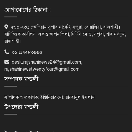
চাঞ্চল্যকর ধর্ষণচেষ্টা মামলার পলাতক
আসামি গ্রেফতার
যোগাযোগের ঠিকানা :
পাঁচতলার কার্নিশে আটকা মাদ্রাসাছাত্রীকে
২৩০-২৩১ স্টেডিয়াম সুপার মার্কেট, সপুরা, বোয়ালিয়া, রাজশাহী।
উদ্ধার করল ফায়ার সার্ভিস
বাণিজ্যিক কার্যালয়: একান্ত আপন ভিলা, টিটিসি মোড়, সপুরা, শাহ মখদুম,
রাজশাহী।
০১৭১২২৮০৯৯৫
মন্দিরের নিজস্ব জমি ক্রয়, রাসিক প্রশাসক
desk.rajshahinews24@gmail.com
,
রিটনের উপস্থিতিতে মহোৎসব
rajshahinewstwentyfour@gmail.com
সম্পাদক মন্ডলী
হরমুজ প্রণালি খুলতে যুক্তরাষ্ট্রকে ইরানের ৬
শর্ত
সম্পাদক ও প্রকাশক: ইঞ্জিনিয়ার মো: রায়হানুল ইসলাম
উপদেষ্ঠা মন্ডলী
গুরুতর অসুস্থ ‘বালিকা বধূ’, দোয়া চাইলেন
স্বামী