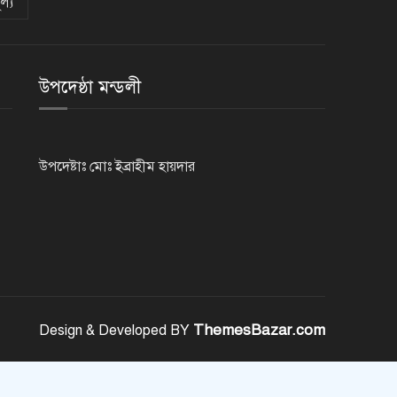
ল্য
রাজশাহীতে পুলিশের বিশেষ অভিযানে
৭ মাদক ব্যবসায়ী গ্রেপ্তার
উপদেষ্ঠা মন্ডলী
৫ আগস্ট গণতান্ত্রিক রাজনৈতিক
অধিকার পুনঃপ্রতিষ্ঠার দিন: প্রধানমন্ত্রী
উপদেষ্টাঃ মোঃ ইব্রাহীম হায়দার
নেইমারের দুর্দান্ত অ্যাসিস্টে কোয়ার্টার
ফাইনালে সান্তোস
জুলাই গণঅভ্যুত্থান দিবস আজ
ThemesBazar.com
Design & Developed BY
জুলাই স্মৃতি জাদুঘর উদ্বোধন করলেন
প্রধানমন্ত্রী