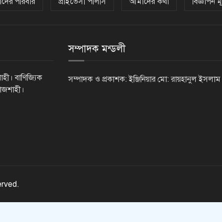
দের পরিবার
প্রাইভেসী পলিসি
আমাদের কথা
বিজ্ঞাপন মূ
সম্পাদক মন্ডলী
াহী। বাণিজ্যিক
সম্পাদক ও প্রকাশক: ইঞ্জিনিয়ার মো: রায়হানুল ইসলাম
রাজশাহী।
erved.