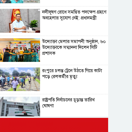
নদীদূষণ রোধে সমন্বিত পদক্ষেপ গ্রহণে
অবহেলার সুযোগ নেই: প্রধানমন্ত্রী
উদ্যোক্তা মেলার সমাপনী অনুষ্ঠান, ৬০
উদ্যোক্তাকে সম্মাননা দিলেন সিটি
প্রশাসক
রংপুরে চলন্ত ট্রেনে উঠতে গিয়ে কাটা
পড়ে রেলকর্মীর মৃত্যু
রাষ্ট্রপতি নির্বাচনের চূড়ান্ত তারিখ
ঘোষণা
সাভারের রাজপথে রক্তের দাগ,