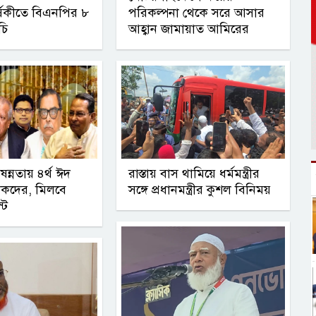
্ষিকীতে বিএনপির ৮
পরিকল্পনা থেকে সরে আসার
চি
আহ্বান জামায়াত আমিরের
ষন্নতায় ৪র্থ ঈদ
রাস্তায় বাস থামিয়ে ধর্মমন্ত্রীর
কদের, মিলবে
সঙ্গে প্রধানমন্ত্রীর কুশল বিনিময়
্ট