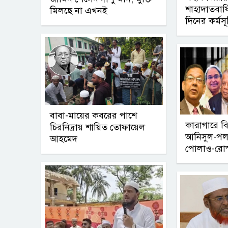
শাহাদাতবার
মিলছে না এখনই
দিনের কর্মসূ
বাবা-মায়ের কবরের পাশে
কারাগারে বি
চিরনিদ্রায় শায়িত তোফায়েল
আনিসুল-পল
আহমেদ
পোলাও-রোস