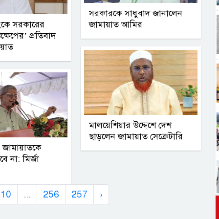
সরকারকে সাধুবাদ জানালেন
াংকে সরকারের
জামায়াত আমির
ক্ষেপের’ প্রতিবাদ
ায়াত
মালয়েশিয়ার উদ্দেশে দেশ
ছাড়লেন জামায়াত সেক্রেটারি
ষ জামায়াতকে
ে না: মির্জা
10
...
256
257
›