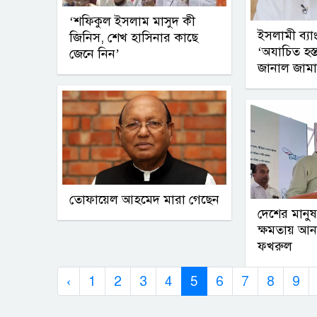
‘শফিকুল ইসলাম মাসুদ কী
ইসলামী ব্য
জিনিস, শেখ হাসিনার কাছে
‘অযাচিত হস্ত
জেনে নিন’
জানাল জাম
তোফায়েল আহমেদ মারা গেছেন
দেশের মানু
ক্ষমতায় আনব
ফখরুল
‹
1
2
3
4
5
6
7
8
9