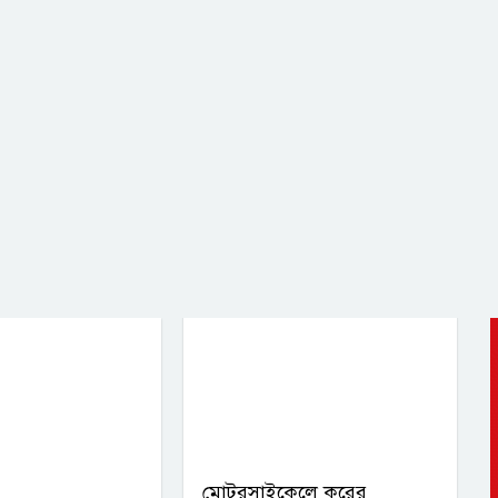
মোটরসাইকেলে করের