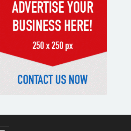
স্মৃতিতে এখনও ৫ আগস্ট
ভিসাসেবা নিয়ে ভারতীয় হাইকমিশনের
সতর্কতা জারি
দুর্নীতিমুক্ত প্রশাসন গড়াই সরকারের
মূল লক্ষ্য : ভূমিমন্ত্রী
নেসকো কেন, কোনো কিছুই রাজশাহী
থেকে যাবে না: ভূমিমন্ত্রী
নগরীকে মাদকমুক্ত ও বিভিন্ন
অপরাধমুক্ত করতে পুলিশের বিশেষ
অভিযানে গ্রেপ্তার-২২