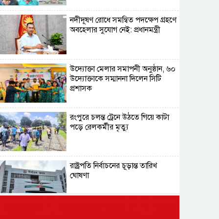
নদীদূষণ রোধে সমন্বিত পদক্ষেপ গ্রহণে
অবহেলার সুযোগ নেই: প্রধানমন্ত্রী
উদ্যোক্তা মেলার সমাপনী অনুষ্ঠান, ৬০
উদ্যোক্তাকে সম্মাননা দিলেন সিটি
প্রশাসক
রংপুরে চলন্ত ট্রেনে উঠতে গিয়ে কাটা
পড়ে রেলকর্মীর মৃত্যু
রাষ্ট্রপতি নির্বাচনের চূড়ান্ত তারিখ
ঘোষণা
সাভারের রাজপথে রক্তের দাগ,