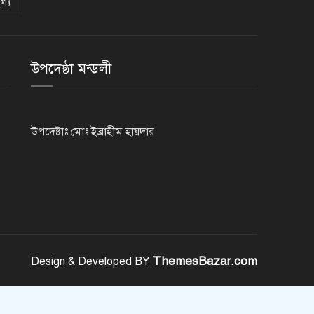
ল্য
রাজশাহীতে পুলিশের বিশেষ অভিযানে
৭ মাদক ব্যবসায়ী গ্রেপ্তার
উপদেষ্ঠা মন্ডলী
৫ আগস্ট গণতান্ত্রিক রাজনৈতিক
অধিকার পুনঃপ্রতিষ্ঠার দিন: প্রধানমন্ত্রী
উপদেষ্টাঃ মোঃ ইব্রাহীম হায়দার
নেইমারের দুর্দান্ত অ্যাসিস্টে কোয়ার্টার
ফাইনালে সান্তোস
জুলাই গণঅভ্যুত্থান দিবস আজ
ThemesBazar.com
Design & Developed BY
জুলাই স্মৃতি জাদুঘর উদ্বোধন করলেন
প্রধানমন্ত্রী