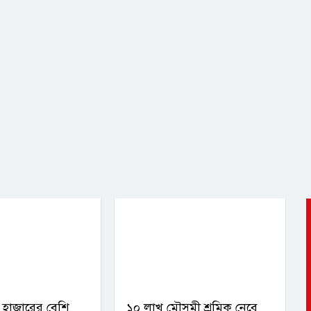
হাজারের বেশি
১০ লাখ মৌসুমী শ্রমিক নেবে