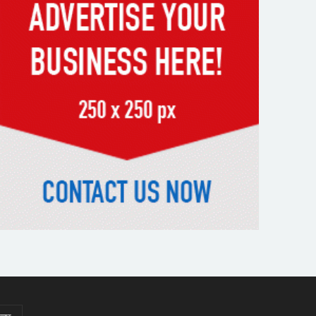
স্মৃতিতে এখনও ৫ আগস্ট
ভিসাসেবা নিয়ে ভারতীয় হাইকমিশনের
সতর্কতা জারি
দুর্নীতিমুক্ত প্রশাসন গড়াই সরকারের
মূল লক্ষ্য : ভূমিমন্ত্রী
নেসকো কেন, কোনো কিছুই রাজশাহী
থেকে যাবে না: ভূমিমন্ত্রী
নগরীকে মাদকমুক্ত ও বিভিন্ন
অপরাধমুক্ত করতে পুলিশের বিশেষ
অভিযানে গ্রেপ্তার-২২