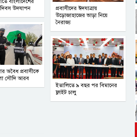
তে বাংলাদেশের
 দিবস উদযাপন
প্রবাসীদের ঈদযাত্রায়
উড়োজাহাজের ভাড়া নিয়ে
নৈরাজ্য
জার অবৈধ প্রবাসীকে
করলো সৌদি আরব
ইতালিতে ৯ বছর পর বিমানের
ফ্লাইট চালু