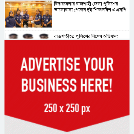
বিদায়বেলায় রাজশাহী জেলা পুলিশের
ভালোবাসা পেলেন দুই শিক্ষানবিশ এএসপি
রাজশাহীতে পুলিশের বিশেষ অভিযান:
ইয়াবা, ট্যাপেন্টাডল ও গাঁজাসহ ৬ মাদক
ব্যবসায়ী গ্রেপ্তার
নদীদূষণ রোধে সমন্বিত পদক্ষেপ গ্রহণে
অবহেলার সুযোগ নেই: প্রধানমন্ত্রী
উদ্যোক্তা মেলার সমাপনী অনুষ্ঠান, ৬০
উদ্যোক্তাকে সম্মাননা দিলেন সিটি প্রশাসক
রংপুরে চলন্ত ট্রেনে উঠতে গিয়ে কাটা পড়ে