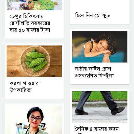
চিনে নিন স্লো ফুড
ডেঙ্গুর চিকিৎসায়
রোগীপ্রতি সরকারের
ব্যয় ৫০ হাজার টাকা
নারীর জটিল রোগ
প্রসবজনিত ফিস্টুলা
করলা খাওয়ার
উপকারিতা
দৈনিক ৪ হাজার কদম