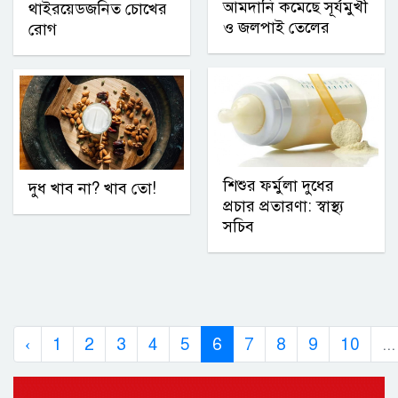
আমদানি কমেছে সূর্যমুখী
থাইরয়েডজনিত চোখের
ও জলপাই তেলের
রোগ
শিশুর ফর্মুলা দুধের
দুধ খাব না? খাব তো!
প্রচার প্রতারণা: স্বাস্থ্য
সচিব
‹
1
2
3
4
5
6
7
8
9
10
...