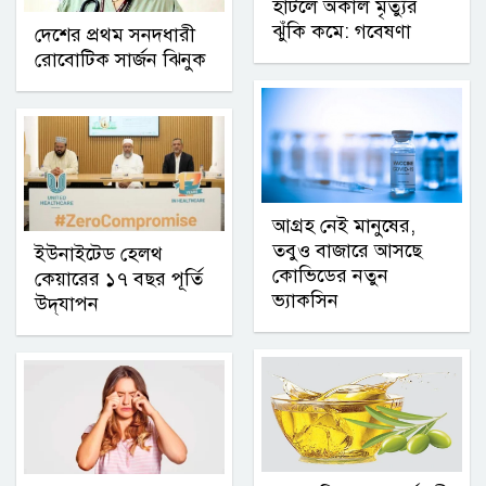
হাঁটলে অকাল মৃত্যুর
ঝুঁকি কমে: গবেষণা
দেশের প্রথম সনদধারী
রোবোটিক সার্জন ঝিনুক
আগ্রহ নেই মানুষের,
তবুও বাজারে আসছে
ইউনাইটেড হেলথ
কোভিডের নতুন
কেয়ারের ১৭ বছর পূর্তি
ভ্যাকসিন
উদ্‌যাপন