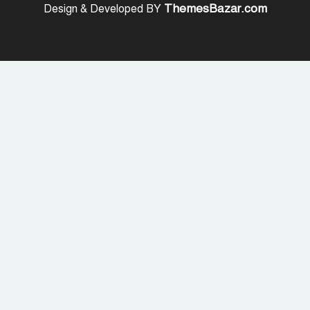
ThemesBazar.com
Design & Developed BY
নেইমারের দুর্দান্ত অ্যাসিস্টে কোয়ার্টার
ফাইনালে সান্তোস
জুলাই গণঅভ্যুত্থান দিবস আজ
জুলাই স্মৃতি জাদুঘর উদ্বোধন করলেন
প্রধানমন্ত্রী