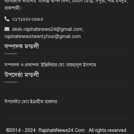
বাণিজ্যিক কার্যালয়: একান্ত আপন ভিলা, টিটিসি মোড়, সপুরা, শাহ মখদুম,
রাজশাহী।
০১৭১২২৮০৯৯৫
নেসকো কেন, কোনো কিছুই রাজশাহী থেকে
desk.rajshahinews24@gmail.com
,
যাবে না: ভূমিমন্ত্রী
rajshahinewstwentyfour@gmail.com
সম্পাদক মন্ডলী
নগরীকে মাদকমুক্ত ও বিভিন্ন অপরাধমুক্ত
করতে পুলিশের বিশেষ অভিযানে
সম্পাদক ও প্রকাশক: ইঞ্জিনিয়ার মো: রায়হানুল ইসলাম
গ্রেপ্তার-২২
উপদেষ্ঠা মন্ডলী
রাজশাহীতে পুলিশের বিশেষ অভিযানে ৭
মাদক ব্যবসায়ী গ্রেপ্তার
উপদেষ্টাঃ মোঃ ইব্রাহীম হায়দার
৫ আগস্ট গণতান্ত্রিক রাজনৈতিক অধিকার
পুনঃপ্রতিষ্ঠার দিন: প্রধানমন্ত্রী
©2014 - 2024. RajshahiNews24.Com . All rights reserved.