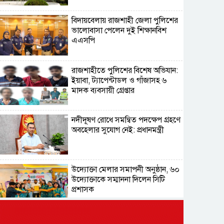
বিদায়বেলায় রাজশাহী জেলা পুলিশের
ভালোবাসা পেলেন দুই শিক্ষানবিশ
এএসপি
রাজশাহীতে পুলিশের বিশেষ অভিযান:
ইয়াবা, ট্যাপেন্টাডল ও গাঁজাসহ ৬
মাদক ব্যবসায়ী গ্রেপ্তার
নদীদূষণ রোধে সমন্বিত পদক্ষেপ গ্রহণে
অবহেলার সুযোগ নেই: প্রধানমন্ত্রী
উদ্যোক্তা মেলার সমাপনী অনুষ্ঠান, ৬০
উদ্যোক্তাকে সম্মাননা দিলেন সিটি
প্রশাসক
রংপুরে চলন্ত ট্রেনে উঠতে গিয়ে কাটা