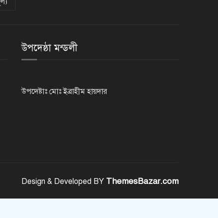
ল্য
নেসকো কেন, কোনো কিছুই রাজশাহী
থেকে যাবে না: ভূমিমন্ত্রী
উপদেষ্ঠা মন্ডলী
নগরীকে মাদকমুক্ত ও বিভিন্ন
অপরাধমুক্ত করতে পুলিশের বিশেষ
অভিযানে গ্রেপ্তার-২২
উপদেষ্টাঃ মোঃ ইব্রাহীম হায়দার
রাজশাহীতে পুলিশের বিশেষ অভিযানে
৭ মাদক ব্যবসায়ী গ্রেপ্তার
৫ আগস্ট গণতান্ত্রিক রাজনৈতিক
অধিকার পুনঃপ্রতিষ্ঠার দিন: প্রধানমন্ত্রী
ThemesBazar.com
Design & Developed BY
নেইমারের দুর্দান্ত অ্যাসিস্টে কোয়ার্টার
ফাইনালে সান্তোস