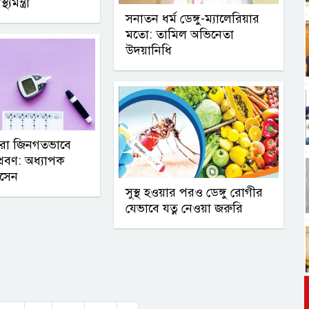
্যমন্ত্রী
সনাতন ধর্ম ডেঙ্গু-ম্যালেরিয়ার
মতো: তামিল অভিনেতা
উদয়ানিধি
য়রা জিনগতভাবে
্রবণ: অধ্যাপক
সেন
সুস্থ হওয়ার পরও ডেঙ্গু রোগীর
যেভাবে যত্ন নেওয়া জরুরি