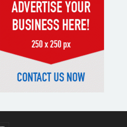
পড়ে রেলকর্মীর মৃত্যু
রাষ্ট্রপতি নির্বাচনের চূড়ান্ত তারিখ
ঘোষণা
সাভারের রাজপথে রক্তের দাগ,
স্মৃতিতে এখনও ৫ আগস্ট
ভিসাসেবা নিয়ে ভারতীয় হাইকমিশনের
সতর্কতা জারি
দুর্নীতিমুক্ত প্রশাসন গড়াই সরকারের
মূল লক্ষ্য : ভূমিমন্ত্রী