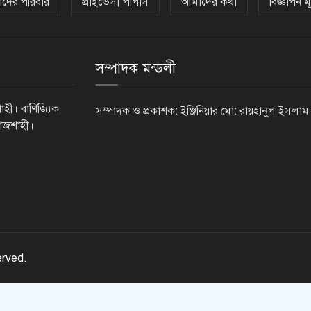
দের পরিবার
প্রাইভেসী পলিসি
আমাদের কথা
বিজ্ঞাপন মূ
সম্পাদক মন্ডলী
াহী। বাণিজ্যিক
সম্পাদক ও প্রকাশক: ইঞ্জিনিয়ার মো: রায়হানুল ইসলাম
রাজশাহী।
erved.