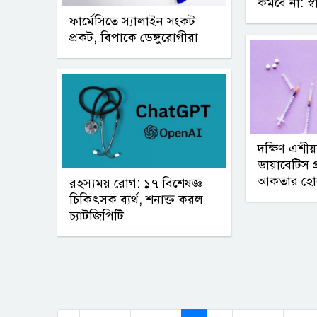
কমবে না: স্বাস্থ
ফার্মেসিতে স্যালাইন সংকট
প্রকট, বিপাকে ডেঙ্গুরোগীরা
দক্ষিণ এশী
ডায়াবেটিস প
আকতার হো
রহস্যময় রোগ: ১৭ বিশেষজ্ঞ
চিকিৎসক ব্যর্থ, শনাক্ত করল
চ্যাটজিপিটি