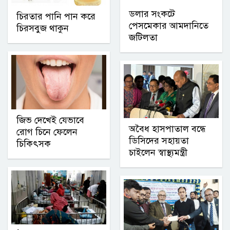
ডলার সংকটে
চিরতার পানি পান করে
পেসমেকার আমদানিতে
চিরসবুজ থাকুন
জটিলতা
জিভ দেখেই যেভাবে
অবৈধ হাসপাতাল বন্ধে
রোগ চিনে ফেলেন
ডিসিদের সহায়তা
চিকিৎসক
চাইলেন স্বাস্থ্যমন্ত্রী