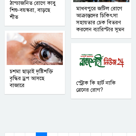
ঠান্ডাজনিত রোগে কাবু
মাধবপুরে জটিল রোগে
শিশু-বয়স্করা, বাড়ছে
আক্রান্তদের চিকিৎসা
শীত
সহায়তার চেক বিতরণ
করলেন ব্যারিস্টার সুমন
চশমা ছাড়াই দৃষ্টিশক্তি
বৃদ্ধির ড্রপ আসছে
স্ট্রোক কি হার্ট নাকি
বাজারে
ব্রেনের রোগ?