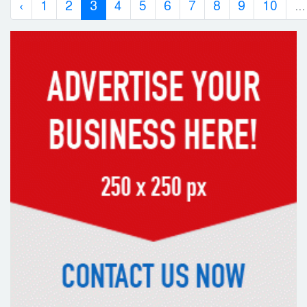
‹
1
2
3
4
5
6
7
8
9
10
...