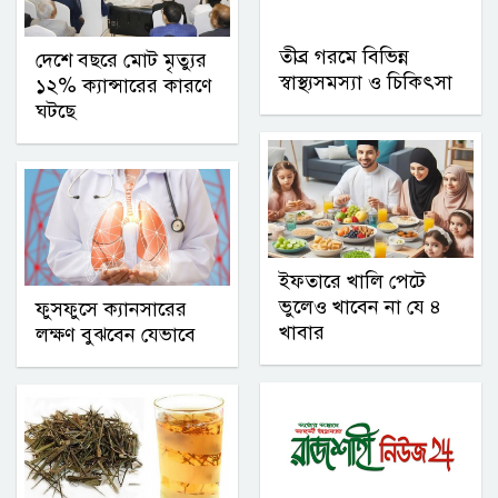
তীব্র গরমে বিভিন্ন
দেশে বছরে মোট মৃত্যুর
স্বাস্থ্যসমস্যা ও চিকিৎসা
১২% ক্যান্সারের কারণে
ঘটছে
ইফতারে খালি পেটে
ভুলেও খাবেন না যে ৪
ফুসফুসে ক্যানসারের
খাবার
লক্ষণ বুঝবেন যেভাবে