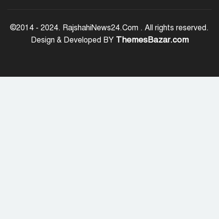
‘জুলাই সনদ বাস্তবায়ন করে গণতান্ত্রিক রাষ্ট্র
গড়ে তোলা হবে’
©2014 - 2024. RajshahiNews24.Com . All rights reserved.
ThemesBazar.com
Design & Developed BY
হাসিনা পালানোর দিন বিশ্বের বিভিন্ন দেশ যা
বলেছিল
ক্যানসারে মারা গেছেন ‘গজনি’ সিনেমার
সেই ভিলেন
ফিরে দেখা ৫ আগস্ট গণউল্লাসে বদলে যায়
থমথমে রাজধানী