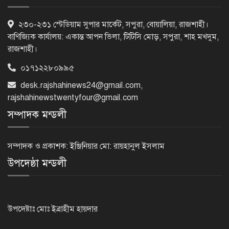
৫ আগস্ট গণতান্ত্রিক রাজনৈতিক অধিকার
২৩০-২৩১ স্টেডিয়াম সুপার মার্কেট, সপুরা, বোয়ালিয়া, রাজশাহী।
পুনঃপ্রতিষ্ঠার দিন: প্রধানমন্ত্রী
বাণিজ্যিক কার্যালয়: একান্ত আপন ভিলা, টিটিসি মোড়, সপুরা, শাহ মখদুম,
রাজশাহী।
০১৭১২২৮০৯৯৫
নেইমারের দুর্দান্ত অ্যাসিস্টে কোয়ার্টার
desk.rajshahinews24@gmail.com
,
ফাইনালে সান্তোস
rajshahinewstwentyfour@gmail.com
সম্পাদক মন্ডলী
জুলাই গণঅভ্যুত্থান দিবস আজ
সম্পাদক ও প্রকাশক: ইঞ্জিনিয়ার মো: রায়হানুল ইসলাম
উপদেষ্ঠা মন্ডলী
জুলাই স্মৃতি জাদুঘর উদ্বোধন করলেন
প্রধানমন্ত্রী
উপদেষ্টাঃ মোঃ ইব্রাহীম হায়দার