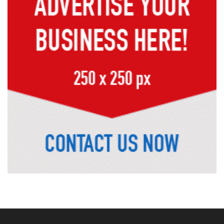
সাভারের রাজপথে রক্তের দাগ, স্মৃতিতে
এখনও ৫ আগস্ট
ভিসাসেবা নিয়ে ভারতীয় হাইকমিশনের
সতর্কতা জারি
দুর্নীতিমুক্ত প্রশাসন গড়াই সরকারের মূল
লক্ষ্য : ভূমিমন্ত্রী
নেসকো কেন, কোনো কিছুই রাজশাহী থেকে
যাবে না: ভূমিমন্ত্রী