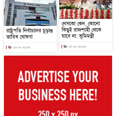
নেসকো কেন, কোনো
কিছুই রাজশাহী থেকে
রাষ্ট্রপতি নির্বাচনের চূড়ান্ত
যাবে না: ভূমিমন্ত্রী
তারিখ ঘোষণা
০৫-০৮-২০২৬
০৬-০৮-২০২৬