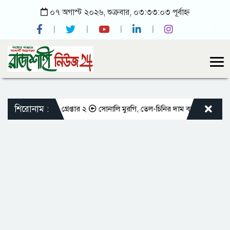
০৭ অগাস্ট ২০২৬, শুক্রবার, ০৩:৩৩:০৩ পূর্বাহ্ন
শিরোনাম :
হস্য উদ্‌ঘাটন, গ্রেপ্তার ২
সোনালি মুরগি, তেল-চিনির দাম বাড়তি
সৌদির সঙ্