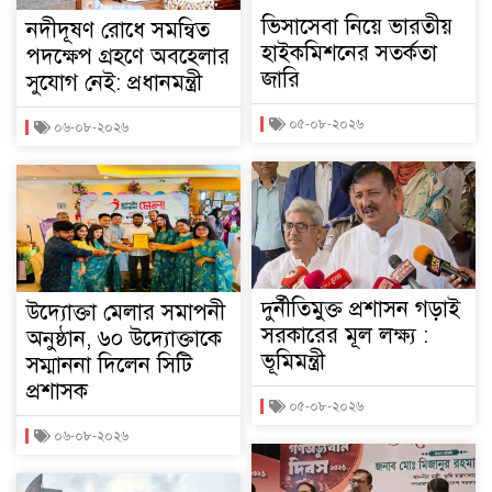
ভিসাসেবা নিয়ে ভারতীয়
নদীদূষণ রোধে সমন্বিত
হাইকমিশনের সতর্কতা
পদক্ষেপ গ্রহণে অবহেলার
জারি
সুযোগ নেই: প্রধানমন্ত্রী
০৫-০৮-২০২৬
০৬-০৮-২০২৬
দুর্নীতিমুক্ত প্রশাসন গড়াই
উদ্যোক্তা মেলার সমাপনী
সরকারের মূল লক্ষ্য :
অনুষ্ঠান, ৬০ উদ্যোক্তাকে
ভূমিমন্ত্রী
সম্মাননা দিলেন সিটি
প্রশাসক
০৫-০৮-২০২৬
০৬-০৮-২০২৬