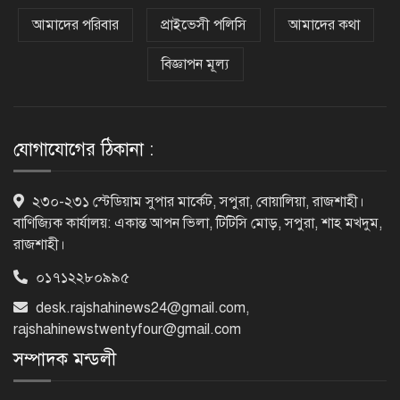
নগরীকে মাদকমুক্ত ও বিভিন্ন অপরাধমুক্ত
করতে পুলিশের বিশেষ অভিযানে
আমাদের পরিবার
প্রাইভেসী পলিসি
আমাদের কথা
গ্রেপ্তার-২২
বিজ্ঞাপন মূল্য
রাজশাহীতে পুলিশের বিশেষ অভিযানে ৭
মাদক ব্যবসায়ী গ্রেপ্তার
যোগাযোগের ঠিকানা :
৫ আগস্ট গণতান্ত্রিক রাজনৈতিক অধিকার
২৩০-২৩১ স্টেডিয়াম সুপার মার্কেট, সপুরা, বোয়ালিয়া, রাজশাহী।
পুনঃপ্রতিষ্ঠার দিন: প্রধানমন্ত্রী
বাণিজ্যিক কার্যালয়: একান্ত আপন ভিলা, টিটিসি মোড়, সপুরা, শাহ মখদুম,
রাজশাহী।
০১৭১২২৮০৯৯৫
নেইমারের দুর্দান্ত অ্যাসিস্টে কোয়ার্টার
ফাইনালে সান্তোস
desk.rajshahinews24@gmail.com
,
rajshahinewstwentyfour@gmail.com
সম্পাদক মন্ডলী
জুলাই গণঅভ্যুত্থান দিবস আজ