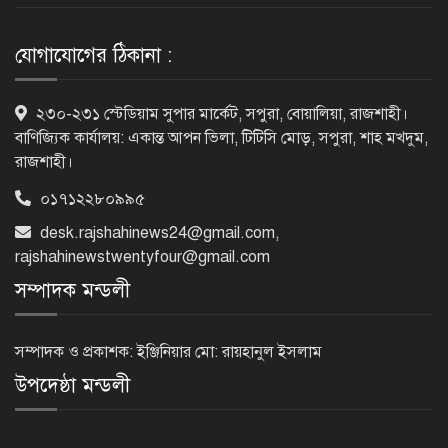
ফলাফলে বড় ধস
যোগাযোগের ঠিকানা :
কারিগরি বোর্ডের পাশের হারে নজিরবিহীন
২৩০-২৩১ স্টেডিয়াম সুপার মার্কেট, সপুরা, বোয়ালিয়া, রাজশাহী।
ধস, কমেছে জিপিএ-৫ ও
বাণিজ্যিক কার্যালয়: একান্ত আপন ভিলা, টিটিসি মোড়, সপুরা, শাহ মখদুম,
রাজশাহী।
০১৭১২২৮০৯৯৫
টানা ১১ বছর এসএসসিতে পাশের হারে
এগিয়ে মেয়েরা
desk.rajshahinews24@gmail.com
,
rajshahinewstwentyfour@gmail.com
সম্পাদক মন্ডলী
এসিল্যান্ড হচ্ছেন ৪০ কর্মকর্তা
সম্পাদক ও প্রকাশক: ইঞ্জিনিয়ার মো: রায়হানুল ইসলাম
উপদেষ্ঠা মন্ডলী
প্রধানমন্ত্রীর সঙ্গে আজ ভারতীয়
হাইকমিশনারের প্রথম সাক্ষাৎ