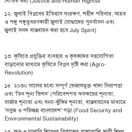
নিশ্চিত করা (Justice and Human Rightsil
১২. জুলাই বিপ্লবের ইতিহাস সংরক্ষণ, শহীদ পরিবার, আহত
ও পঙ্গু পঙ্গুত্ববরণকারী জুলাই যোদ্ধাদের পুনর্বাসন এবং
জুলাই সনদ বাস্তবায়ন করা হবে July Spirit)
১৩. কৃষিতে প্রযুক্তির ব্যবহার ও কৃষকদের সহযোগিতা
বাড়ানোর মাধ্যমে কৃষিতে বিপ্লব সৃষ্টি করা (Agro-
Revolution)
১৪. ২০৩০ সালের মধ্যে সম্পূর্ণ ভেজালমুক্ত খাদ্য নিরাপত্তা
এবং 'তিন শূন্য ভিশন' (পরিবেশগত অবক্ষয়ের শূন্যতা,
বার্জার শূন্যতা এবং বন্যা-ঝুঁকির শূন্যতা, বাস্তবায়নের মাধ্যমে
'সবুজ ও পরিচ্ছন্ন বাংলাদেশ' গড়া (Food Security and
Environmental Sustainability)
১৫. ক্ষুদ্র ও মাঝারি শিল্পের বিকাশের পাশাপাশি ভারী শিল্প