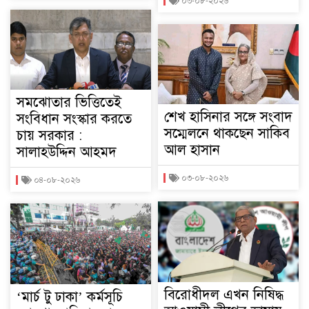
০৩-০৮-২০২৬
সমঝোতার ভিত্তিতেই
শেখ হাসিনার সঙ্গে সংবাদ
সংবিধান সংস্কার করতে
সম্মেলনে থাকছেন সাকিব
চায় সরকার :
আল হাসান
সালাহউদ্দিন আহমদ
০৩-০৮-২০২৬
০৪-০৮-২০২৬
বিরোধীদল এখন নিষিদ্ধ
‘মার্চ টু ঢাকা’ কর্মসূচি