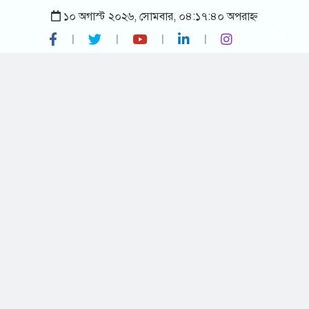
১০ অগাস্ট ২০২৬, সোমবার, ০৪:১৭:৪০ অপরাহ্ন