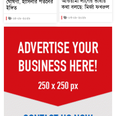
আওয়ামী লীগের ভাষায়
ঘোষণা, হাসিনার পতনের
কথা বলছে: মির্জা ফখরুল
ইঙ্গিত
০৩-০৮-২০২৬
০৪-০৮-২০২৬