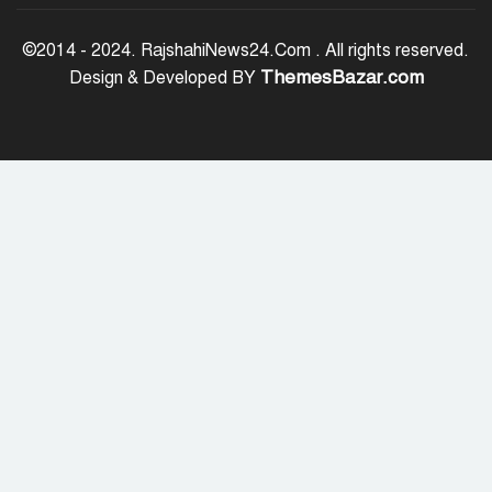
‘জুলাই সনদ বাস্তবায়ন করে গণতান্ত্রিক রাষ্ট্র
গড়ে তোলা হবে’
©2014 - 2024. RajshahiNews24.Com . All rights reserved.
ThemesBazar.com
Design & Developed BY
হাসিনা পালানোর দিন বিশ্বের বিভিন্ন দেশ যা
বলেছিল
ক্যানসারে মারা গেছেন ‘গজনি’ সিনেমার
সেই ভিলেন
ফিরে দেখা ৫ আগস্ট গণউল্লাসে বদলে যায়
থমথমে রাজধানী