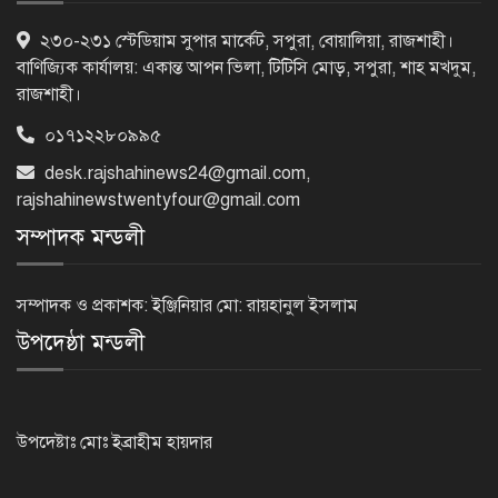
৫ আগস্ট গণতান্ত্রিক রাজনৈতিক অধিকার
২৩০-২৩১ স্টেডিয়াম সুপার মার্কেট, সপুরা, বোয়ালিয়া, রাজশাহী।
পুনঃপ্রতিষ্ঠার দিন: প্রধানমন্ত্রী
বাণিজ্যিক কার্যালয়: একান্ত আপন ভিলা, টিটিসি মোড়, সপুরা, শাহ মখদুম,
রাজশাহী।
০১৭১২২৮০৯৯৫
নেইমারের দুর্দান্ত অ্যাসিস্টে কোয়ার্টার
desk.rajshahinews24@gmail.com
,
ফাইনালে সান্তোস
rajshahinewstwentyfour@gmail.com
সম্পাদক মন্ডলী
জুলাই গণঅভ্যুত্থান দিবস আজ
সম্পাদক ও প্রকাশক: ইঞ্জিনিয়ার মো: রায়হানুল ইসলাম
উপদেষ্ঠা মন্ডলী
জুলাই স্মৃতি জাদুঘর উদ্বোধন করলেন
প্রধানমন্ত্রী
উপদেষ্টাঃ মোঃ ইব্রাহীম হায়দার