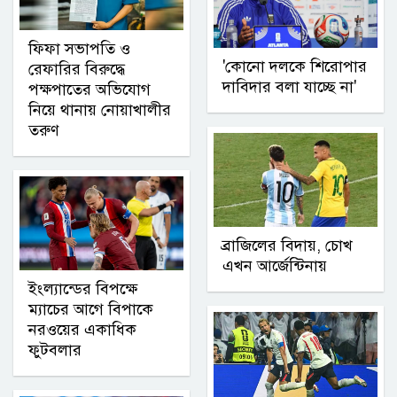
ফিফা সভাপতি ও
'কোনো দলকে শিরোপার
রেফারির বিরুদ্ধে
দাবিদার বলা যাচ্ছে না'
পক্ষপাতের অভিযোগ
নিয়ে থানায় নোয়াখালীর
তরুণ
ব্রাজিলের বিদায়, চোখ
এখন আর্জেন্টিনায়
ইংল্যান্ডের বিপক্ষে
ম্যাচের আগে বিপাকে
নরওয়ের একাধিক
ফুটবলার