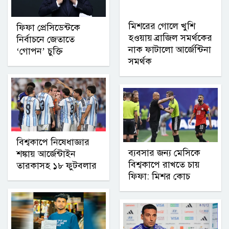
মিশরের গোলে খুশি
ফিফা প্রেসিডেন্টকে
হওয়ায় ব্রাজিল সমর্থকের
নির্বাচনে জেতাতে
নাক ফাটালো আর্জেন্টিনা
‘গোপন’ চুক্তি
সমর্থক
বিশ্বকাপে নিষেধাজ্ঞার
ব্যবসার জন্য মেসিকে
শঙ্কায় আর্জেন্টাইন
বিশ্বকাপে রাখতে চায়
তারকাসহ ১৮ ফুটবলার
ফিফা: মিশর কোচ