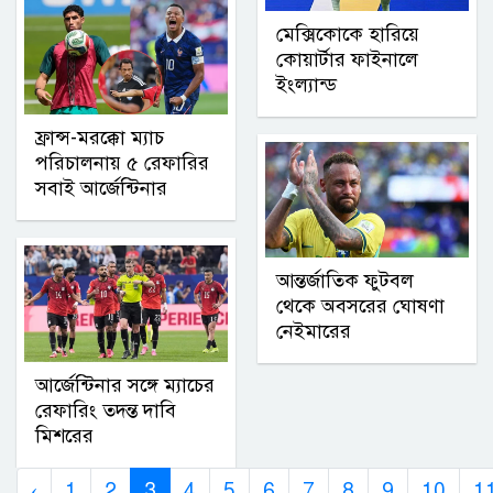
মেক্সিকোকে হারিয়ে
কোয়ার্টার ফাইনালে
ইংল্যান্ড
ফ্রান্স-মরক্কো ম্যাচ
পরিচালনায় ৫ রেফারির
সবাই আর্জেন্টিনার
আন্তর্জাতিক ফুটবল
থেকে অবসরের ঘোষণা
নেইমারের
আর্জেন্টিনার সঙ্গে ম্যাচের
রেফারিং তদন্ত দাবি
মিশরের
‹
1
2
3
4
5
6
7
8
9
10
1