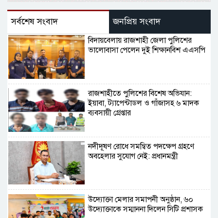
সর্বশেষ সংবাদ
জনপ্রিয় সংবাদ
বিদায়বেলায় রাজশাহী জেলা পুলিশের
ভালোবাসা পেলেন দুই শিক্ষানবিশ এএসপি
রাজশাহীতে পুলিশের বিশেষ অভিযান:
ইয়াবা, ট্যাপেন্টাডল ও গাঁজাসহ ৬ মাদক
ব্যবসায়ী গ্রেপ্তার
নদীদূষণ রোধে সমন্বিত পদক্ষেপ গ্রহণে
অবহেলার সুযোগ নেই: প্রধানমন্ত্রী
উদ্যোক্তা মেলার সমাপনী অনুষ্ঠান, ৬০
উদ্যোক্তাকে সম্মাননা দিলেন সিটি প্রশাসক