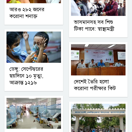
আরও ২৮২ জনের
করোনা শনাক্ত
ভাসমানসহ সব শিশু
টিকা পাবে: স্বাস্থ্যমন্ত্রী
ডেঙ্গু: সেপ্টেম্বরের
ছয়দিনে ১০ মৃত্যু,
দেশেই তৈরি হলো
আক্রান্ত ১২১৬
করোনা পরীক্ষার কিট