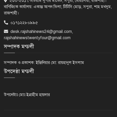
২৩০-২৩১ স্টেডিয়াম সুপার মার্কেট, সপুরা, বোয়ালিয়া, রাজশাহী।
করতে পুলিশের বিশেষ অভিযানে
বাণিজ্যিক কার্যালয়: একান্ত আপন ভিলা, টিটিসি মোড়, সপুরা, শাহ মখদুম,
গ্রেপ্তার-২২
রাজশাহী।
০১৭১২২৮০৯৯৫
রাজশাহীতে পুলিশের বিশেষ অভিযানে ৭
desk.rajshahinews24@gmail.com
,
মাদক ব্যবসায়ী গ্রেপ্তার
rajshahinewstwentyfour@gmail.com
সম্পাদক মন্ডলী
৫ আগস্ট গণতান্ত্রিক রাজনৈতিক অধিকার
পুনঃপ্রতিষ্ঠার দিন: প্রধানমন্ত্রী
সম্পাদক ও প্রকাশক: ইঞ্জিনিয়ার মো: রায়হানুল ইসলাম
উপদেষ্ঠা মন্ডলী
নেইমারের দুর্দান্ত অ্যাসিস্টে কোয়ার্টার
ফাইনালে সান্তোস
উপদেষ্টাঃ মোঃ ইব্রাহীম হায়দার
জুলাই গণঅভ্যুত্থান দিবস আজ