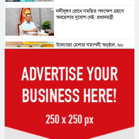
নদীদূষণ রোধে সমন্বিত পদক্ষেপ গ্রহণে
অবহেলার সুযোগ নেই: প্রধানমন্ত্রী
উদ্যোক্তা মেলার সমাপনী অনুষ্ঠান, ৬০
উদ্যোক্তাকে সম্মাননা দিলেন সিটি প্রশাসক
রংপুরে চলন্ত ট্রেনে উঠতে গিয়ে কাটা পড়ে
রেলকর্মীর মৃত্যু
রাষ্ট্রপতি নির্বাচনের চূড়ান্ত তারিখ ঘোষণা