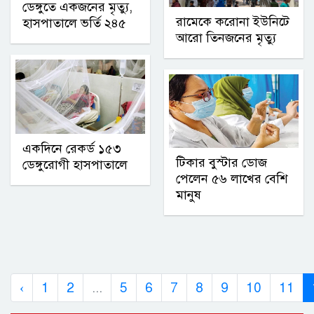
ডেঙ্গুতে একজনের মৃত্যু,
রামেকে করোনা ইউনিটে
হাসপাতালে ভর্তি ২৪৫
আরো তিনজনের মৃত্যু
একদিনে রেকর্ড ১৫৩
টিকার বুস্টার ডোজ
ডেঙ্গুরোগী হাসপাতালে
পেলেন ৫৬ লাখের বেশি
মানুষ
‹
1
2
...
5
6
7
8
9
10
11