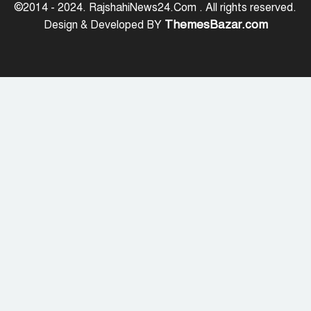
©2014 - 2024. RajshahiNews24.Com . All rights reserved.
ThemesBazar.com
Design & Developed BY
জুলাই স্মৃতি জাদুঘর উদ্বোধন করলেন
প্রধানমন্ত্রী
‘জুলাই সনদ বাস্তবায়ন করে গণতান্ত্রিক রাষ্ট্র
গড়ে তোলা হবে’
হাসিনা পালানোর দিন বিশ্বের বিভিন্ন দেশ যা
বলেছিল