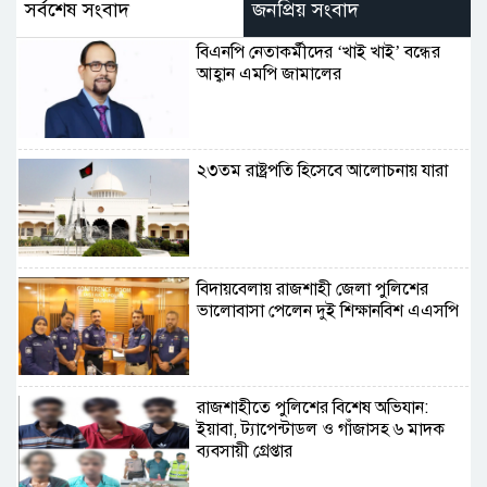
সর্বশেষ সংবাদ
জনপ্রিয় সংবাদ
বিএনপি নেতাকর্মীদের ‘খাই খাই’ বন্ধের
আহ্বান এমপি জামালের
২৩তম রাষ্ট্রপতি হিসেবে আলোচনায় যারা
বিদায়বেলায় রাজশাহী জেলা পুলিশের
ভালোবাসা পেলেন দুই শিক্ষানবিশ এএসপি
রাজশাহীতে পুলিশের বিশেষ অভিযান:
ইয়াবা, ট্যাপেন্টাডল ও গাঁজাসহ ৬ মাদক
ব্যবসায়ী গ্রেপ্তার