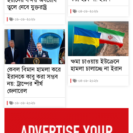
ইরানের বন্দর অবরোধ
তুলে নেবে যুক্তরাষ্ট্র
০৪-০৮-২০২৬
০৮-০৮-২০২৬
ক্ষমা চাওয়ায় ইউক্রেনে
হামলা চালাচ্ছে না ইরান
কেবল বিমান হামলা করে
ইরানকে কাবু করা সম্ভব
০৪-০৮-২০২৬
নয়: ট্রাম্পের শীর্ষ
জেনারেল
০৮-০৮-২০২৬