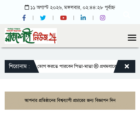
১১ অগাস্ট ২০২৬, মঙ্গলবার, ০২:৪৪:২৮ পূর্বাহ্ন
শিরোনাম :
ান করলেও আজীবন ভোগ করতে পারবেন পিতা-মাতা
প্রথমবারের মতো এমপিওভুক্ত শ