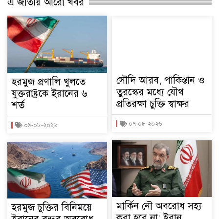
এ জাতীয় আরো খবর
সৌদি আরব, পাকিস্তান ও
হরমুজ প্রণালি খুলতে
তুরস্কের মধ্যে যৌথ
যুক্তরাষ্ট্রকে ইরানের ৬
প্রতিরক্ষা চুক্তি স্বাক্ষর
শর্ত
০৭-০৮-২০২৬
০৯-০৮-২০২৬
মার্কিন নৌ অবরোধ সহ্য
হরমুজ চুক্তির বিনিময়ে
করা হবে না: ইরান