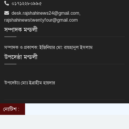
০১৭১২২৮০৯৯৫
৩১২টি প্রতিষ্ঠানের সব শিক্ষার্থীই ফেল
desk.rajshahinews24@gmail.com
,
rajshahinewstwentyfour@gmail.com
সম্পাদক মন্ডলী
এসএসসির ফল প্রকাশ, কোন বোর্ডে পাসের
হার কত
সম্পাদক ও প্রকাশক: ইঞ্জিনিয়ার মো: রায়হানুল ইসলাম
উপদেষ্ঠা মন্ডলী
এবার এসএসসি পরীক্ষায় ফেল প্রায় ৭ লাখ
শিক্ষার্থী
উপদেষ্টাঃ মোঃ ইব্রাহীম হায়দার
রাজশাহী শিক্ষা বোর্ডে সাত বছরের মধ্যে
ফলাফলে বড় ধস
নোটিশ :
©2014 - 2024. RajshahiNews24.Com . All rights reserved.
ThemesBazar.com
Design & Developed BY