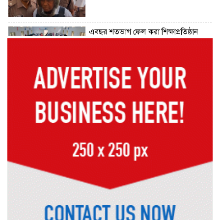
এবছর শতভাগ ফেল করা শিক্ষাপ্রতিষ্ঠান
বেড়েছে ১৭৮টি
এ বছর এসএসসিতে সব থেকে বেশি ফেল
করেছে ইংরেজি ও গণিতে
এসএসসি-সমমানে পাসের হার ১৯ বছরের
মধ্যে সর্বনিম্ন
ফলাফল পুনঃনিরীক্ষণ নিয়ে যা বললেন
শিক্ষামন্ত্রী