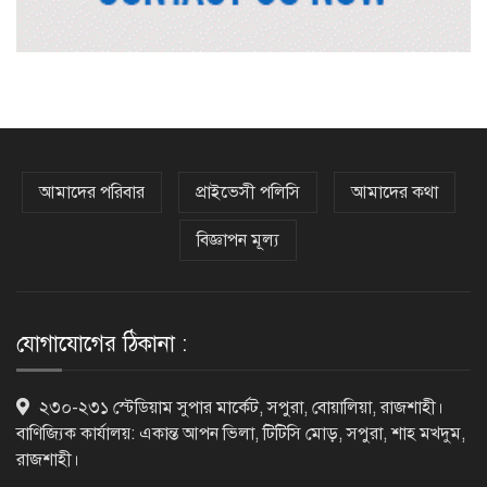
মাদ্রাসা বোর্ডে পাসের হার ৫৫.৪৯ শতাংশ,
কমেছে জিপিএ-৫
প্রধানমন্ত্রীর সঙ্গে বৈঠকে ভারতীয়
হাইকমিশনার দীনেশ ত্রিবেদী
আমাদের পরিবার
প্রাইভেসী পলিসি
আমাদের কথা
বিজ্ঞাপন মূল্য
২৯ কারিগরি শিক্ষাপ্রতিষ্ঠানের কোনো
শিক্ষার্থীই পাস করেনি
যোগাযোগের ঠিকানা :
২২৬টি মাদরাসার সব শিক্ষার্থী ফেল
২৩০-২৩১ স্টেডিয়াম সুপার মার্কেট, সপুরা, বোয়ালিয়া, রাজশাহী।
বাণিজ্যিক কার্যালয়: একান্ত আপন ভিলা, টিটিসি মোড়, সপুরা, শাহ মখদুম,
রাজশাহী।