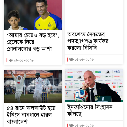
অবশেষে সৈকতের
‘আমার চেয়েও বড় হবে’,
পদত্যাগপত্র কার্যকর
ছেলেকে নিয়ে
করলো বিসিবি
রোনালদোর বড় আশা
০৪-০৮-২০২৬
০৮-০৮-২০২৬
ইনফান্তিনোর সিংহাসন
৫৪ রানে অলআউট হয়ে
কাঁপছে
ইনিংস ব্যবধানে হারল
বাংলাদেশ
০৪-০৮-২০২৬