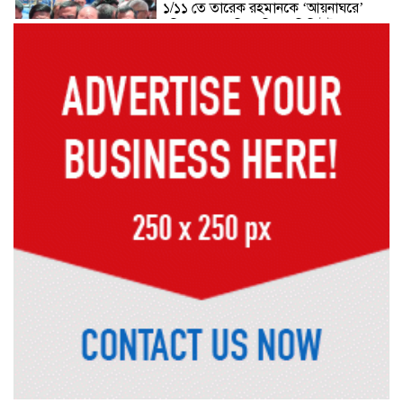
১/১১ তে তারেক রহমানকে ‘আয়নাঘরে’
বন্দি রাখা হয়েছিল: চিফ প্রসিকিউটর
ড্যাবের প্রতিষ্ঠাবার্ষিকীতে চিকিৎসক
সমাবেশের উদ্বোধন করলেন প্রধানমন্ত্রী
১৭ বছর চাকরির পর স্থায়ীকরণের দুশ্চিন্তায়
ব্রেন স্ট্রোক, নির্বাচন অফিসকর্মীর মৃত্যু
কোরআন মজিদে ক্ষতিগ্রস্ত বলা হয়েছে
যাদের
হরমুজ চুক্তির বিনিময়ে ইরানের বন্দর