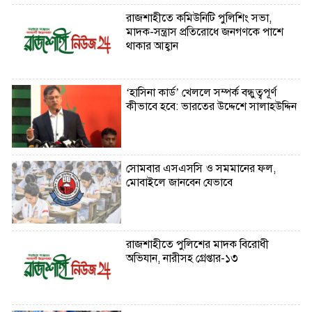
রাজশাহীতে কমিউনিটি পুলিশিং সভা,
মাদক-সন্ত্রাস প্রতিরোধে জনগণকে পাশে
থাকার আহ্বান
‘হাসিনা কার্ড’ খেললে সম্পর্ক বন্ধুত্বপূর্ণ
কীভাবে হবে: ভারতের উদ্দেশে সালাহউদ্দিন
সোমবার এসএসসি ও সমমানের ফল,
মোবাইলে জানবেন যেভাবে
রাজশাহীতে পুলিশের মাদক বিরোধী
অভিযান, নারীসহ গ্রেপ্তার-১৩