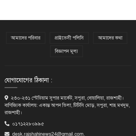
অবরোধ তুলে নেবে যুক্তরাষ্ট্র
কেবল বিমান হামলা করে ইরানকে কাবু
করা সম্ভব নয়: ট্রাম্পের শীর্ষ জেনারেল
আমাদের পরিবার
প্রাইভেসী পলিসি
আমাদের কথা
বিজ্ঞাপন মূল্য
‘আমার চেয়েও বড় হবে’, ছেলেকে নিয়ে
রোনালদোর বড় আশা
যোগাযোগের ঠিকানা :
৫৪ রানে অলআউট হয়ে ইনিংস ব্যবধানে
২৩০-২৩১ স্টেডিয়াম সুপার মার্কেট, সপুরা, বোয়ালিয়া, রাজশাহী।
হারল বাংলাদেশ
বাণিজ্যিক কার্যালয়: একান্ত আপন ভিলা, টিটিসি মোড়, সপুরা, শাহ মখদুম,
রাজশাহী।
০১৭১২২৮০৯৯৫
‘জেন-জি’ই ‘দেশের চালিকা শক্তি’, আগের
মন্তব্য থেকে ইউ-টার্ন কঙ্গনা রনৌতের
desk.rajshahinews24@gmail.com
,