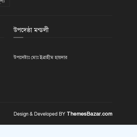
ল্য
রাজশাহীতে পুলিশের বিশেষ অভিযানে
৭ মাদক ব্যবসায়ী গ্রেপ্তার
উপদেষ্ঠা মন্ডলী
৫ আগস্ট গণতান্ত্রিক রাজনৈতিক
অধিকার পুনঃপ্রতিষ্ঠার দিন: প্রধানমন্ত্রী
উপদেষ্টাঃ মোঃ ইব্রাহীম হায়দার
নেইমারের দুর্দান্ত অ্যাসিস্টে কোয়ার্টার
ফাইনালে সান্তোস
জুলাই গণঅভ্যুত্থান দিবস আজ
ThemesBazar.com
Design & Developed BY
জুলাই স্মৃতি জাদুঘর উদ্বোধন করলেন
প্রধানমন্ত্রী