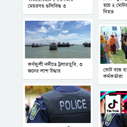
হয়ে ২ মোট
মেয়রসহ গুলিবিদ্ধ ৩
নিহত
কর্ণফুলী নদীতে ট্রলারডুবি, ৩
ভোট বন্ধে 
জনের লাশ উদ্ধার
কর্মকর্তারা