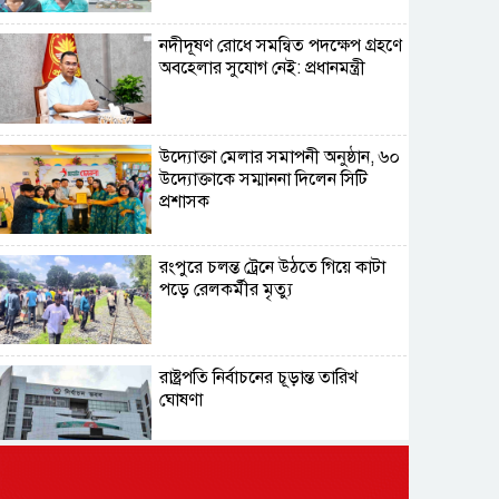
নদীদূষণ রোধে সমন্বিত পদক্ষেপ গ্রহণে
অবহেলার সুযোগ নেই: প্রধানমন্ত্রী
উদ্যোক্তা মেলার সমাপনী অনুষ্ঠান, ৬০
উদ্যোক্তাকে সম্মাননা দিলেন সিটি
প্রশাসক
রংপুরে চলন্ত ট্রেনে উঠতে গিয়ে কাটা
পড়ে রেলকর্মীর মৃত্যু
রাষ্ট্রপতি নির্বাচনের চূড়ান্ত তারিখ
ঘোষণা
সাভারের রাজপথে রক্তের দাগ,