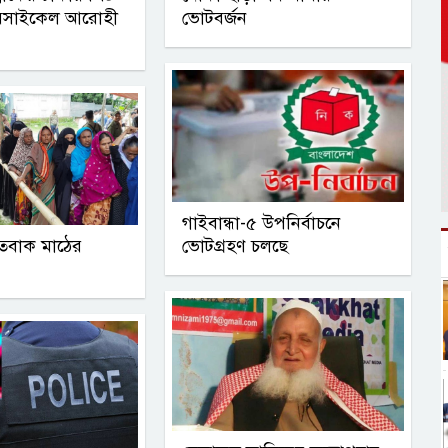
রসাইকেল আরোহী
ভোটবর্জন
গাইবান্ধা-৫ উপনির্বাচনে
হতবাক মাঠের
ভোটগ্রহণ চলছে