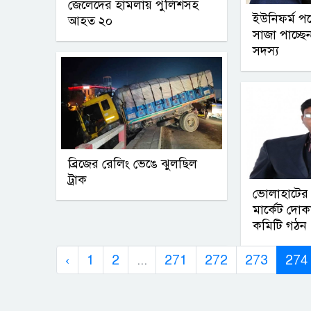
জেলেদের হামলায় পুলিশসহ
ইউনিফর্ম প
আহত ২০
সাজা পাচ্ছ
সদস্য
ব্রিজের রেলিং ভেঙে ঝুলছিল
ট্রাক
ভোলাহাটের প
মার্কেট দোকান 
কমিটি গঠন
‹
1
2
...
271
272
273
274