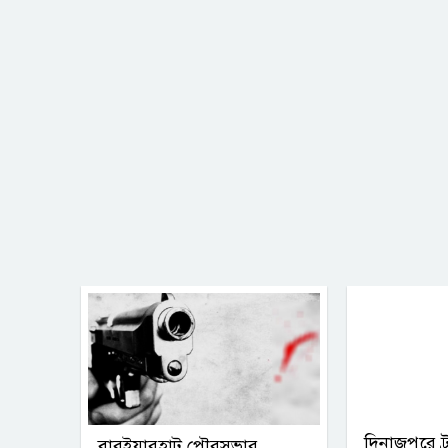
দিনাজপুরে ট্
বারইয়ারহাট পৌরসভার