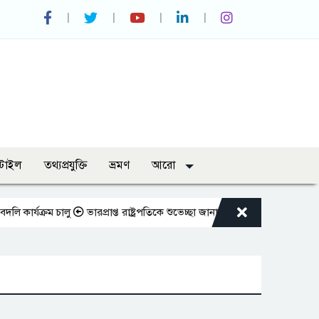
্টাইল
তথ্যপ্রযুক্তি
ভ্রমণ
আরো
যক্রম চালু
ভারপ্রাপ্ত রাষ্ট্রপতিকে শুভেচ্ছা জানালেন রাসিক প্রশাসক মাহফুজুর র