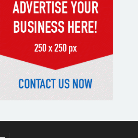
স্মৃতিতে এখনও ৫ আগস্ট
ভিসাসেবা নিয়ে ভারতীয় হাইকমিশনের
সতর্কতা জারি
দুর্নীতিমুক্ত প্রশাসন গড়াই সরকারের
মূল লক্ষ্য : ভূমিমন্ত্রী
নেসকো কেন, কোনো কিছুই রাজশাহী
থেকে যাবে না: ভূমিমন্ত্রী
নগরীকে মাদকমুক্ত ও বিভিন্ন
অপরাধমুক্ত করতে পুলিশের বিশেষ
অভিযানে গ্রেপ্তার-২২