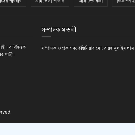
দের পরিবার
প্রাইভেসী পলিসি
আমাদের কথা
বিজ্ঞাপন মূ
সম্পাদক মন্ডলী
াহী। বাণিজ্যিক
সম্পাদক ও প্রকাশক: ইঞ্জিনিয়ার মো: রায়হানুল ইসলাম
রাজশাহী।
erved.