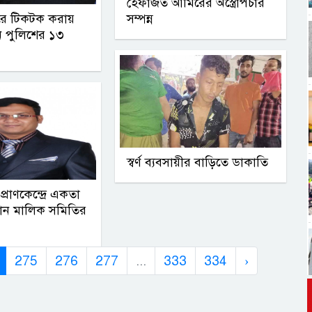
হেফাজত আমিরের অস্ত্রোপচার
রে টিকটক করায়
সম্পন্ন
েন পুলিশের ১৩
স্বর্ণ ব্যবসায়ীর বাড়িতে ডাকাতি
্রাণকেন্দ্রে একতা
মালিক সমিতির
275
276
277
...
333
334
›