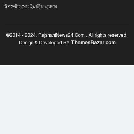
উপদেষ্টাঃ মোঃ ইব্রাহীম হায়দার
‘জুলাই সনদ বাস্তবায়ন করে গণতান্ত্রিক রাষ্ট্র
গড়ে তোলা হবে’
©2014 - 2024. RajshahiNews24.Com . All rights reserved.
ThemesBazar.com
Design & Developed BY
হাসিনা পালানোর দিন বিশ্বের বিভিন্ন দেশ যা
বলেছিল
ক্যানসারে মারা গেছেন ‘গজনি’ সিনেমার
সেই ভিলেন
ফিরে দেখা ৫ আগস্ট গণউল্লাসে বদলে যায়
থমথমে রাজধানী