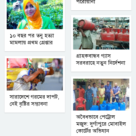
পরোয়ানা
১০ বছর পর তনু হত্যা
মামলায় প্রথম গ্রেপ্তার
গ্রাহকবান্ধব গ্যাস
সরবরাহে নতুন নির্দেশনা
সারাদেশে গরমের দাপট,
নেই বৃষ্টির সম্ভাবনা
অবৈধভাবে পেট্রোল
মজুদ: দুর্গাপুরে মোবাইল
কোর্টের অভিযান