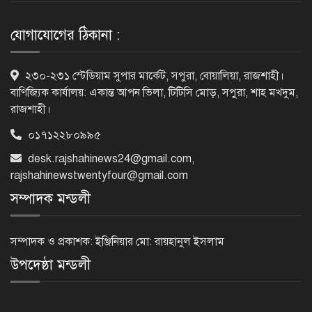
মাদক ব্যবসায়ী গ্রেপ্তার
যোগাযোগের ঠিকানা :
৫ আগস্ট গণতান্ত্রিক রাজনৈতিক অধিকার
২৩০-২৩১ স্টেডিয়াম সুপার মার্কেট, সপুরা, বোয়ালিয়া, রাজশাহী।
পুনঃপ্রতিষ্ঠার দিন: প্রধানমন্ত্রী
বাণিজ্যিক কার্যালয়: একান্ত আপন ভিলা, টিটিসি মোড়, সপুরা, শাহ মখদুম,
রাজশাহী।
০১৭১২২৮০৯৯৫
নেইমারের দুর্দান্ত অ্যাসিস্টে কোয়ার্টার
desk.rajshahinews24@gmail.com
,
ফাইনালে সান্তোস
rajshahinewstwentyfour@gmail.com
সম্পাদক মন্ডলী
জুলাই গণঅভ্যুত্থান দিবস আজ
সম্পাদক ও প্রকাশক: ইঞ্জিনিয়ার মো: রায়হানুল ইসলাম
উপদেষ্ঠা মন্ডলী
জুলাই স্মৃতি জাদুঘর উদ্বোধন করলেন
প্রধানমন্ত্রী