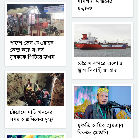
মামলায় ৭ জনের
মৃত্যুদণ্ড
পাম্পে তেল নেওয়াকে
কেন্দ্র করে সংঘর্ষ,
যুবককে পিটিয়ে জখম
চট্টগ্রাম বন্দরে এলো ৫
জ্বালানিবাহী জাহাজ
চট্টগ্রামে মাটি খননের
সময় ২ শ্রমিকের মৃত্যু
মুফতি আমির হামজার
বিরুদ্ধে গ্রেপ্তারি