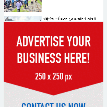
রাষ্ট্রপতি নির্বাচনের চূড়ান্ত তারিখ ঘোষণা
সাভারের রাজপথে রক্তের দাগ, স্মৃতিতে
এখনও ৫ আগস্ট
ভিসাসেবা নিয়ে ভারতীয় হাইকমিশনের
সতর্কতা জারি
দুর্নীতিমুক্ত প্রশাসন গড়াই সরকারের মূল
লক্ষ্য : ভূমিমন্ত্রী