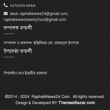
০১৭১২২৮০৯৯৫
নেইমারের দুর্দান্ত অ্যাসিস্টে কোয়ার্টার
desk.rajshahinews24@gmail.com
,
ফাইনালে সান্তোস
rajshahinewstwentyfour@gmail.com
সম্পাদক মন্ডলী
জুলাই গণঅভ্যুত্থান দিবস আজ
সম্পাদক ও প্রকাশক: ইঞ্জিনিয়ার মো: রায়হানুল ইসলাম
উপদেষ্ঠা মন্ডলী
জুলাই স্মৃতি জাদুঘর উদ্বোধন করলেন
প্রধানমন্ত্রী
উপদেষ্টাঃ মোঃ ইব্রাহীম হায়দার
‘জুলাই সনদ বাস্তবায়ন করে গণতান্ত্রিক রাষ্ট্র
গড়ে তোলা হবে’
©2014 - 2024. RajshahiNews24.Com . All rights reserved.
ThemesBazar.com
Design & Developed BY