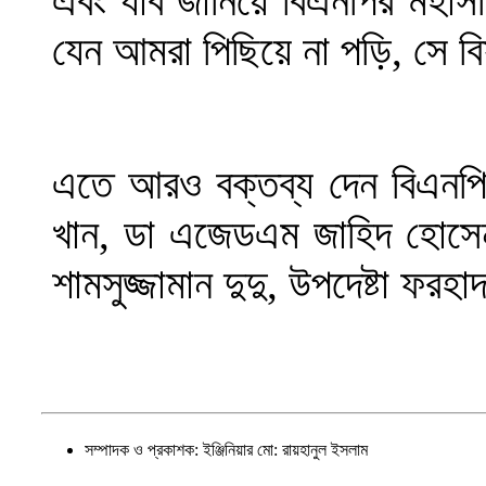
এবং যাব জানিয়ে বিএনপির মহাসচি
যেন আমরা পিছিয়ে না পড়ি, সে 
এতে আরও বক্তব্য দেন বিএনপির
খান, ডা এজেডএম জাহিদ হোসেন,
শামসুজ্জামান দুদু, উপদেষ্টা ফরহ
সম্পাদক ও প্রকাশক: ইঞ্জিনিয়ার মো: রায়হানুল ইসলাম